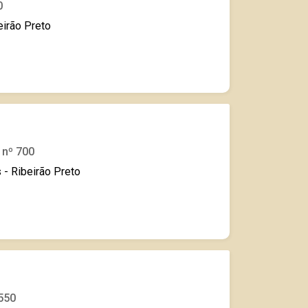
0
eirão Preto
 nº 700
- Ribeirão Preto
1550