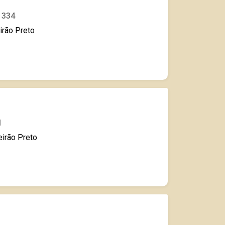
 1334
irão Preto
1
eirão Preto