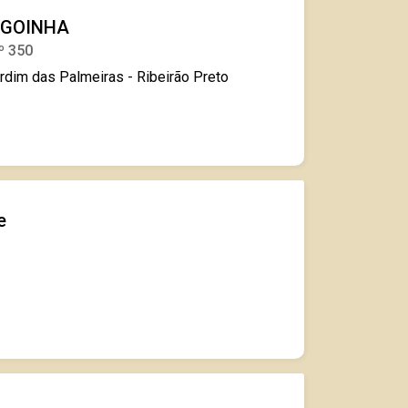
AGOINHA
º 350
ardim das Palmeiras - Ribeirão Preto
e