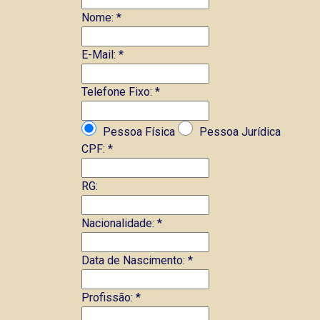
Nome:
*
E-Mail:
*
Telefone Fixo:
*
Pessoa Física
Pessoa Jurídica
CPF:
*
RG:
Nacionalidade:
*
Data de Nascimento:
*
Profissão:
*