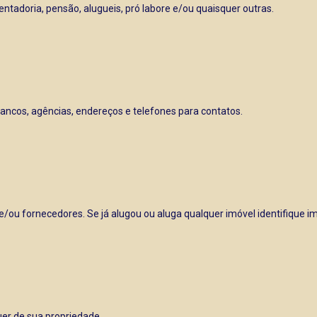
ntadoria, pensão, alugueis, pró labore e/ou quaisquer outras.
bancos, agências, endereços e telefones para contatos.
ou fornecedores. Se já alugou ou aluga qualquer imóvel identifique imob
uer de sua propriedade.