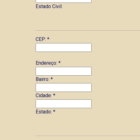
Estado Civil:
CEP:
*
Endereço:
*
Bairro:
*
Cidade:
*
Estado:
*