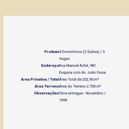
Produto
4 Dormitórios (2 Suítes) / 3
Vagas
Endereço
Rua Manoel Achê, 981
Esquina com Av. João Fiusa
Área Privativa / Total
Área Total de 202,90 m²
Área Terreno
Área do Terreno 2.700 m²
Observações
Obra entregue - Novembro
/
1999