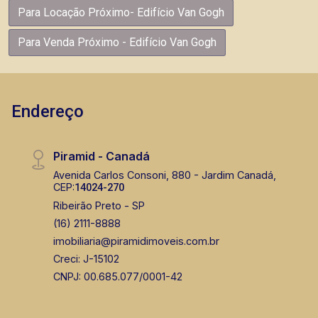
Para Locação Próximo- Edifício Van Gogh
Para Venda Próximo - Edifício Van Gogh
Endereço
Piramid - Canadá
Avenida Carlos Consoni, 880 - Jardim Canadá,
CEP:
14024-270
Ribeirão Preto - SP
(16) 2111-8888
imobiliaria@piramidimoveis.com.br
Creci: J-15102
CNPJ: 00.685.077/0001-42