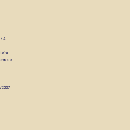
 / 4
teiro
orro do
o/2007