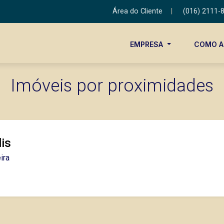
Área do Cliente
|
(016) 2111-
EMPRESA
COMO 
Imóveis por proximidades
lis
ira