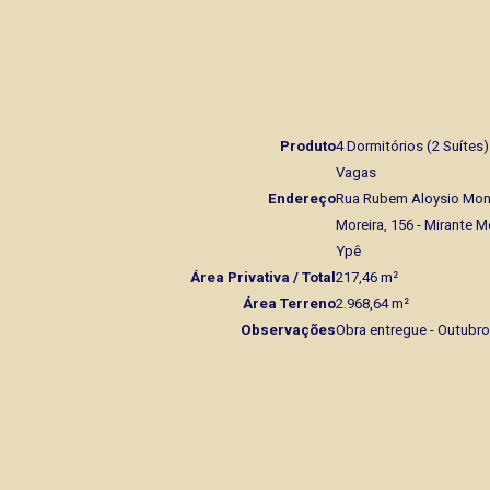
Produto
4 Dormitórios (2 Suítes)
Vagas
Endereço
Rua Rubem Aloysio Mon
Moreira, 156 - Mirante M
Ypê
Área Privativa / Total
217,46 m²
Área Terreno
2.968,64 m²
Observações
Obra entregue - Outubr