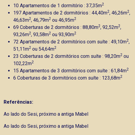
2
10 Apartamentos de 1 dormitório : 37,35m
2
2
197 Apartamentos de 2 dormitórios : 44,40m
, 46,26m
,
2
2
2
46,63m
, 46,79m
ou 46,95m
2
2
69 Coberturas de 2 dormitórios : 88,80m
, 92,52m
,
2
2
2
93,26m
, 93,58m
ou 93,90m
2
72 Apartamentos de 2 dormitórios com suíte : 49,10m
,
2
2
51,11m
ou 54,64m
2
23 Coberturas de 2 dormitórios com suíte : 98,20m
ou
2
102,22m
2
15 Apartamentos de 3 dormitórios com suíte : 61,84m
2
6 Coberturas de 3 dormitórios com suíte : 123,68m
Referências:
Ao lado do Sesi, próximo a antiga Mabel
Ao lado do Sesi, próximo a antiga Mabel