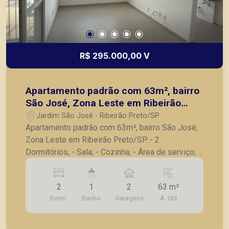
R$ 295.000,00 V
Apartamento padrão com 63m², bairro
São José, Zona Leste em Ribeirão
Preto/SP.
Jardim São José - Ribeirão Preto/SP
Apartamento padrão com 63m², bairro São José,
Zona Leste em Ribeirão Preto/SP. - 2
Dormitórios, - Sala; - Cozinha; - Área de serviço; -
Banheiro social; - 2 Vaga de garagem; A Piramid
tem como objetivo atender seus clientes com
2
1
2
63 m²
agilidade e segurança, em locação, vendas de
Dorm.
Banho
Garagens
A. Útil
imóveis prontos, usados ou mesmo nos
principais lançamentos da cidade de Ribeirão
Preto.