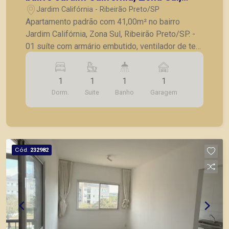
Ribeirão Preto/SP.
Jardim Califórnia - Ribeirão Preto/SP
Apartamento padrão com 41,00m² no bairro
Jardim Califórnia, Zona Sul, Ribeirão Preto/SP. -
01 suíte com armário embutido, ventilador de teto
e sacada; - Sala para 02 ambientes com
ventilador de teto; - Sacada; - Cozinha com
1
1
1
1
armários; - Lavanderia; - 01 vaga de garagem. A
Dorm.
Suite
Banho
Garagem
Piramid tem como objetivo atender seus clientes
com agilidade e segurança, em locação, vendas
de imóveis prontos, usados ou mesmo nos
principais lançamentos da cidade de Ribeirão
Preto.
Cód.
232982