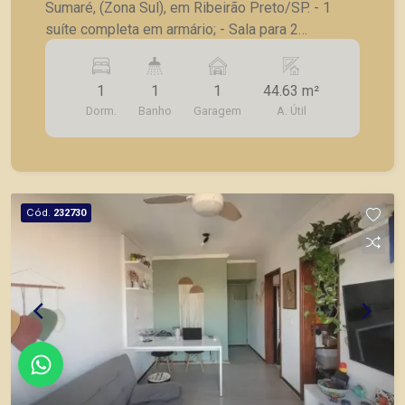
Sumaré, (Zona Sul), em Ribeirão Preto/SP. - 1
suíte completa em armário; - Sala para 2
ambientes; - Cozinha com armários; - Lavanderia;
- Sacada; - 1 vaga de garagem. Também temos
1
1
1
44.63 m²
imóveis no Nova Aliança, City Ribeirão, casas e
Dorm.
Banho
Garagem
A. Útil
apartamentos próximos a mercados, farmácias,
escolas, além de pontos comerciais localizados
na Zona Sul.
Cód.
232730