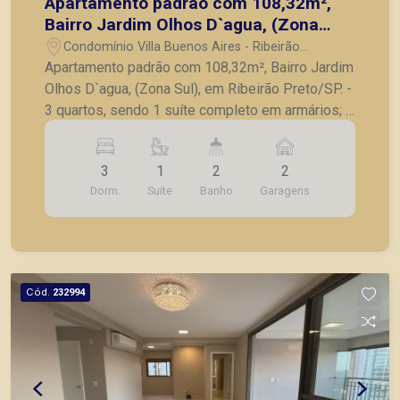
Apartamento padrão com 108,32m²,
Bairro Jardim Olhos D`agua, (Zona
Sul), em Ribeirão Preto/SP.
Condomínio Villa Buenos Aires - Ribeirão
Preto/SP
Apartamento padrão com 108,32m², Bairro Jardim
Olhos D`agua, (Zona Sul), em Ribeirão Preto/SP. -
3 quartos, sendo 1 suíte completo em armários; -
Lavabo; - Sala para 2 ambientes; - Cozinha
planejada; - Lavanderia; - Varanda gourmet
3
1
2
2
fechada em vidro; - 2 vagas de garagem. A
Dorm.
Suite
Banho
Garagens
Piramid tem como objetivo atender seus clientes
com agilidade e segurança, em locação, vendas
de imóveis prontos, usados ou mesmo nos
principais lançamentos da cidade de Ribeirão
Preto.
Cód.
232994