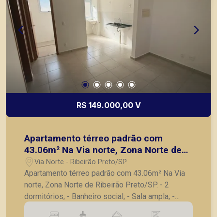
R$ 149.000,00 V
Apartamento térreo padrão com
43.06m² Na Via norte, Zona Norte de
Ribeirão Preto/SP.
Via Norte - Ribeirão Preto/SP
Apartamento térreo padrão com 43.06m² Na Via
norte, Zona Norte de Ribeirão Preto/SP. - 2
dormitórios; - Banheiro social; - Sala ampla; -
Cozinha; - Área de serviço; - 1 vaga de garagem.