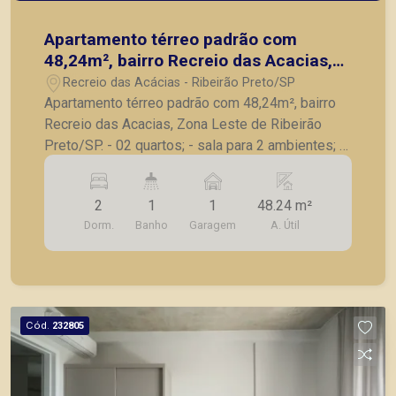
Apartamento térreo padrão com
48,24m², bairro Recreio das Acacias,
Zona Leste de Ribeirão Preto/SP.
Recreio das Acácias - Ribeirão Preto/SP
Apartamento térreo padrão com 48,24m², bairro
Recreio das Acacias, Zona Leste de Ribeirão
Preto/SP. - 02 quartos; - sala para 2 ambientes; -
Banheiro social; - Cozinha, estilo americana; -
Lavanderia; - 01 vaga de garagem. - Quintal; A
2
1
1
48.24 m²
Piramid tem como objetivo atender seus clientes
Dorm.
Banho
Garagem
A. Útil
com agilidade e segurança, em locação, vendas
de imóveis prontos, usados ou mesmo nos
principais lançamentos da cidade de Ribeirão
Preto.
Cód.
232805