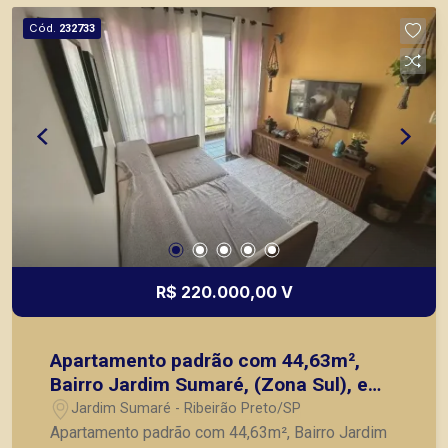
Cód.
232733
R$ 220.000,00 V
Apartamento padrão com 44,63m²,
Bairro Jardim Sumaré, (Zona Sul), em
Ribeirão Preto/SP.
Jardim Sumaré - Ribeirão Preto/SP
Apartamento padrão com 44,63m², Bairro Jardim