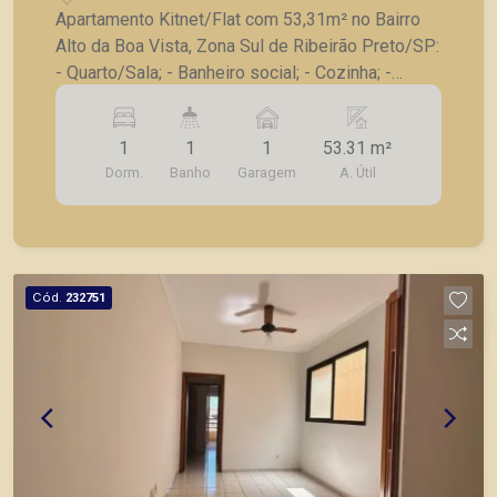
Apartamento Kitnet/Flat com 53,31m² no Bairro
Alto da Boa Vista, Zona Sul de Ribeirão Preto/SP:
- Quarto/Sala; - Banheiro social; - Cozinha; -
Lavanderia; - Varanda gourmet; - 1 Vaga de
garagem. A Piramid tem como objetivo atender
1
1
1
53.31 m²
seus clientes com agilidade e segurança, em
Dorm.
Banho
Garagem
A. Útil
locação, vendas de imóveis prontos, usados ou
mesmo nos principais lançamentos da cidade de
Ribeirão Preto.
Cód.
232751