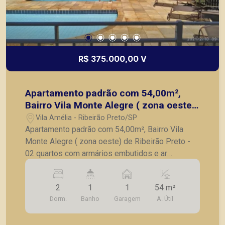
R$ 375.000,00 V
Apartamento padrão com 54,00m²,
Bairro Vila Monte Alegre ( zona oeste)
de Ribeirão Preto
Vila Amélia - Ribeirão Preto/SP
Apartamento padrão com 54,00m², Bairro Vila
Monte Alegre ( zona oeste) de Ribeirão Preto -
02 quartos com armários embutidos e ar
condicionado, - banheiro social, - sala para 2
ambientes, - sacada, - cozinha planejada, -
2
1
1
54 m²
lavanderia, -1 vaga de garagem. A Piramid tem
Dorm.
Banho
Garagem
A. Útil
como objetivo atender seus clientes com
agilidade e segurança, em locação, vendas de