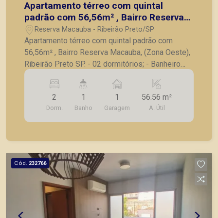
Apartamento térreo com quintal
padrão com 56,56m² , Bairro Reserva
Macauba, (Zona Oeste), Ribeirão Preto
Reserva Macauba - Ribeirão Preto/SP
SP.
Apartamento térreo com quintal padrão com
56,56m² , Bairro Reserva Macauba, (Zona Oeste),
Ribeirão Preto SP. - 02 dormitórios; - Banheiro
social; - Sala para 02 ambientes; - Cozinha; - Área
de serviço; - 01 vaga de garagem. -Quintal de
2
1
1
56.56 m²
11,04 metros; A Piramid tem como objetivo
Dorm.
Banho
Garagem
A. Útil
atender seus clientes com agilidade e segurança,
em locação, vendas de imóveis prontos, usados
ou mesmo nos principais lançamentos da cidade
de Ribeirão Preto.
Cód.
232766