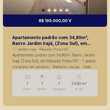
R$ 195.000,00 V
Apartamento padrão com 34,80m²,
Bairro Jardim Irajá, (Zona Sul), em
Ribeirão Preto/SP.
Jardim Irajá - Ribeirão Preto/SP
Apartamento padrão com 34,80m², Bairro Jardim
Irajá, (Zona Sul), em Ribeirão Preto/SP. - 1 quarto
completo em armário; - Banheiro social; - Sala
para 2 ambientes; - Cozinha com armário; -
Lavanderia; - Sacada; - 1 vaga de garagem.
1
1
1
34.80 m²
Também temos imóveis no Nova Aliança, City
Dorm.
Banho
Garagem
A. Útil
Ribeirão, casas e apartamentos próximos a
mercados, farmácias, escolas, além de pontos
comerciais localizados na Zona Sul.