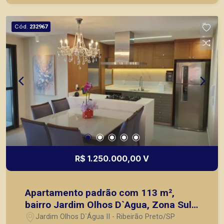
Cód.
232967
R$ 1.250.000,00 V
Apartamento padrão com 113 m²,
bairro Jardim Olhos D`Agua, Zona Sul
de Ribeirão Preto/SP.
Jardim Olhos D`Água II - Ribeirão Preto/SP