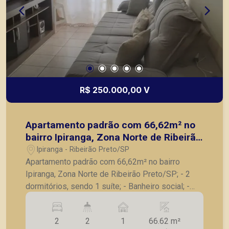
R$ 250.000,00 V
Apartamento padrão com 66,62m² no
bairro Ipiranga, Zona Norte de Ribeirão
Preto/SP;
Ipiranga - Ribeirão Preto/SP
Apartamento padrão com 66,62m² no bairro
Ipiranga, Zona Norte de Ribeirão Preto/SP; - 2
dormitórios, sendo 1 suíte; - Banheiro social; -
Sala para 2 ambientes; - Cozinha; - Área de
serviços; - 1 vaga de garagem, cabe até 2 carros.
2
2
1
66.62 m²
A Piramid tem como objetivo atender seus