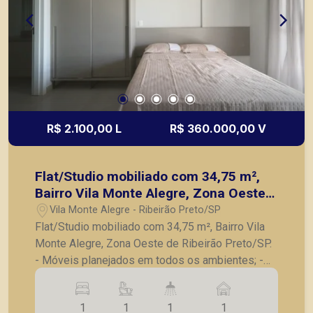
R$ 2.100,00 L
R$ 360.000,00 V
Flat/Studio mobiliado com 34,75 m²,
Bairro Vila Monte Alegre, Zona Oeste
de Ribeirão Preto/SP.
Vila Monte Alegre - Ribeirão Preto/SP
Flat/Studio mobiliado com 34,75 m², Bairro Vila
Monte Alegre, Zona Oeste de Ribeirão Preto/SP.
- Móveis planejados em todos os ambientes; -
Cozinha com armários planejados; - Banheiro
social completo; - Eletrodomésticos, incluindo
1
1
1
1
geladeira, micro-ondas e cooktop; - Utensílios