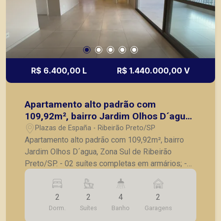
R$ 6.400,00 L
R$ 1.440.000,00 V
Apartamento alto padrão com
109,92m², bairro Jardim Olhos D´agua,
Zona Sul de Ribeirão Preto/SP.
Plazas de España - Ribeirão Preto/SP
Apartamento alto padrão com 109,92m², bairro
Jardim Olhos D´agua, Zona Sul de Ribeirão
Preto/SP. - 02 suítes completas em armários; -
Sala para 2 ambientes; - Lavabo; - Varanda
gourmet com churrasqueira e fechada em vidro; -
2
2
4
2
Cozinha com armários planejados; - Lavanderia; -
Dorm.
Suítes
Banho
Garagens
2 vagas de garagem. A Piramid tem como