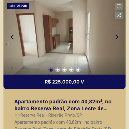
Cód.
232901
R$ 225.000,00 V
Apartamento padrão com 40,82m², no
bairro Reserva Real, Zona Leste de
Ribeirão Preto/SP;
Reserva Real - Ribeirão Preto/SP
Apartamento padrão com 40,82m², no bairro