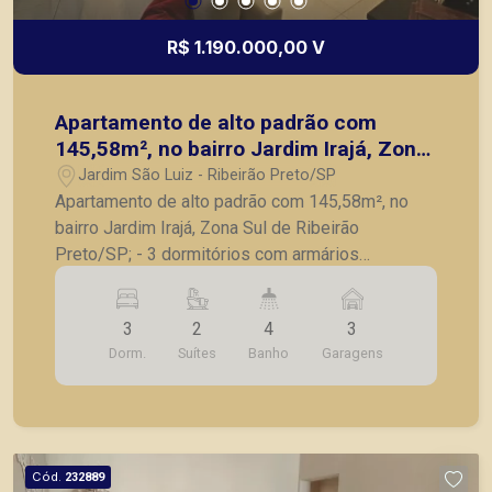
R$ 1.190.000,00 V
Apartamento de alto padrão com
145,58m², no bairro Jardim Irajá, Zona
Sul de Ribeirão Preto/SP;
Jardim São Luiz - Ribeirão Preto/SP
Apartamento de alto padrão com 145,58m², no
bairro Jardim Irajá, Zona Sul de Ribeirão
Preto/SP; - 3 dormitórios com armários
embutidos, sendo 2 suítes; - Lavabo; - Sala para
2 ambientes com painel; - Varanda gourmet com
3
2
4
3
churrasqueira e sacada envidraçada; - Cozinha
Dorm.
Suítes
Banho
Garagens
planejada; - Banheiro de serviços; - Lavanderia; -
3 vagas de garagem. A Piramid tem como
objetivo atender seus clientes com agilidade e
segurança, em locação, vendas de imóveis
prontos, usados ou mesmo nos principais
Cód.
232889
lançamentos da cidade de Ribeirão Preto.