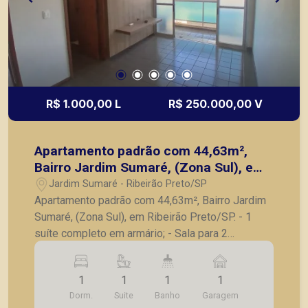
R$ 1.000,00 L
R$ 250.000,00 V
Apartamento padrão com 44,63m²,
Bairro Jardim Sumaré, (Zona Sul), em
Ribeirão Preto/SP.
Jardim Sumaré - Ribeirão Preto/SP
Apartamento padrão com 44,63m², Bairro Jardim
Sumaré, (Zona Sul), em Ribeirão Preto/SP. - 1
suíte completo em armário; - Sala para 2
ambientes com painel; - Cozinha com armários; -
Lavanderia; - Sacada; - 1 vaga de garagem.
1
1
1
1
Também temos imóveis no Nova Aliança, City
Dorm.
Suite
Banho
Garagem
Ribeirão, casas e apartamentos próximos a