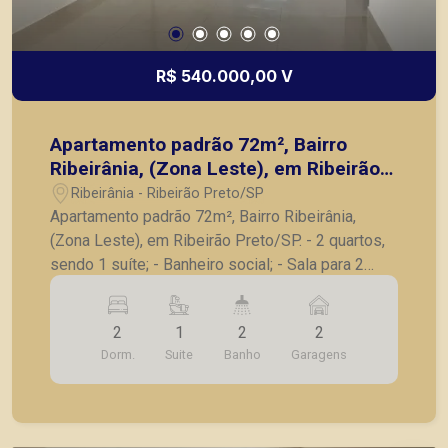
R$ 540.000,00 V
Apartamento padrão 72m², Bairro
Ribeirânia, (Zona Leste), em Ribeirão
Preto/SP.
Ribeirânia - Ribeirão Preto/SP
Apartamento padrão 72m², Bairro Ribeirânia,
(Zona Leste), em Ribeirão Preto/SP. - 2 quartos,
sendo 1 suíte; - Banheiro social; - Sala para 2
ambientes; - Cozinha; - Lavanderia; - Varanda
gourmet; - 2 vagas de garagem. A Piramid tem
2
1
2
2
como objetivo atender seus clientes com
Dorm.
Suite
Banho
Garagens
agilidade e segurança, em locação, vendas de
imóveis prontos, usados ou mesmo nos
principais lançamentos da cidade de Ribeirão
Preto.