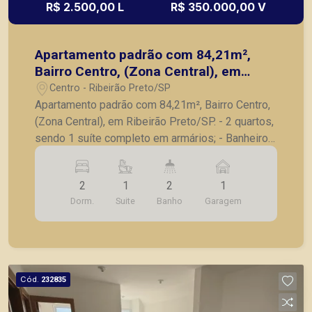
R$ 2.500,00 L
R$ 350.000,00 V
Apartamento padrão com 84,21m²,
Bairro Centro, (Zona Central), em
Ribeirão Preto/SP.
Centro - Ribeirão Preto/SP
Apartamento padrão com 84,21m², Bairro Centro,
(Zona Central), em Ribeirão Preto/SP. - 2 quartos,
sendo 1 suíte completo em armários; - Banheiro
social; - Sala para 2 ambientes; - Cozinha
planejada conceito aberto; - Lavanderia; - Sacada;
2
1
2
1
- 1 vaga de garagem. A Piramid tem como
Dorm.
Suite
Banho
Garagem
objetivo atender seus clientes com agilidade e
segurança, em locação, vendas de imóveis
prontos, usados ou mesmo nos principais
lançamentos da cidade de Ribeirão Preto.
Cód.
232835