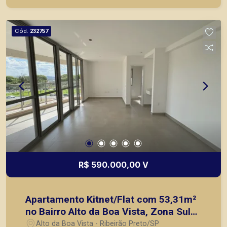
imóveis prontos, usados ou mesmo nos
principais lançamentos da cidade de Ribeirão
Preto.
Cód.
232757
R$ 590.000,00 V
Apartamento Kitnet/Flat com 53,31m²
no Bairro Alto da Boa Vista, Zona Sul
de Ribeirão Preto/SP:
Alto da Boa Vista - Ribeirão Preto/SP