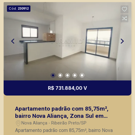
Cód.
230912
R$ 731.884,00 V
Apartamento padrão com 85,75m²,
bairro Nova Aliança, Zona Sul em
Ribeirão Preto/SP.
Nova Aliança - Ribeirão Preto/SP
Apartamento padrão com 85,75m², bairro Nova