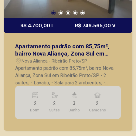
R$ 4.700,00 L
R$ 746.565,00 V
Apartamento padrão com 85,75m²,
bairro Nova Aliança, Zona Sul em
Ribeirão Preto/SP.
Nova Aliança - Ribeirão Preto/SP
Apartamento padrão com 85,75m², bairro Nova
Aliança, Zona Sul em Ribeirão Preto/SP. - 2
suítes; - Lavabo; - Sala para 2 ambientes; -
Varanda gourmet com churrasqueira; - Cozinha; -
Lavanderia; - 2 vagas de garagem. A Piramid tem
2
2
3
2
como objetivo atender seus clientes com
Dorm.
Suítes
Banho
Garagens
agilidade e segurança, em locação, vendas de
imóveis prontos, usados ou mesmo nos
principais lançamentos da cidade de Ribeirão
Preto