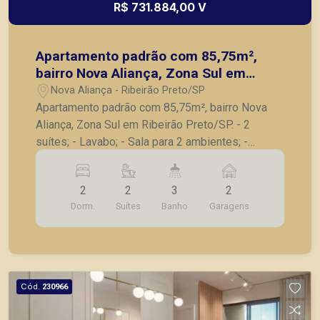
R$ 731.884,00 V
Apartamento padrão com 85,75m²,
bairro Nova Aliança, Zona Sul em
Ribeirão Preto/SP.
Nova Aliança - Ribeirão Preto/SP
Apartamento padrão com 85,75m², bairro Nova
Aliança, Zona Sul em Ribeirão Preto/SP. - 2
suítes; - Lavabo; - Sala para 2 ambientes; -
Varanda gourmet com churrasqueira; - Cozinha; -
Lavanderia; - 2 vagas de garagem. A Piramid tem
2
2
3
2
como objetivo atender seus clientes com
Dorm.
Suítes
Banho
Garagens
agilidade e segurança, em locação, vendas de
imóveis prontos, usados ou mesmo nos
principais lançamentos da cidade de Ribeirão
Preto.
Cód.
230966