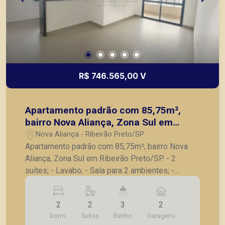
R$ 746.565,00 V
Apartamento padrão com 85,75m²,
bairro Nova Aliança, Zona Sul em
Ribeirão Preto/SP.
Nova Aliança - Ribeirão Preto/SP
Apartamento padrão com 85,75m², bairro Nova
Aliança, Zona Sul em Ribeirão Preto/SP. - 2
suítes; - Lavabo; - Sala para 2 ambientes; -
Varanda gourmet com churrasqueira; - Cozinha; -
Lavanderia; - 2 vagas de garagem. A Piramid tem
2
2
3
2
como objetivo atender seus clientes com
Dorm.
Suítes
Banho
Garagens
agilidade e segurança, em locação, vendas de