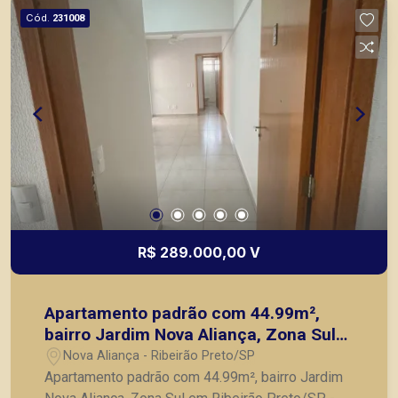
Cód.
231008
R$ 289.000,00 V
Apartamento padrão com 44.99m²,
bairro Jardim Nova Aliança, Zona Sul
em Ribeirão Preto/SP.
Nova Aliança - Ribeirão Preto/SP
Apartamento padrão com 44.99m², bairro Jardim