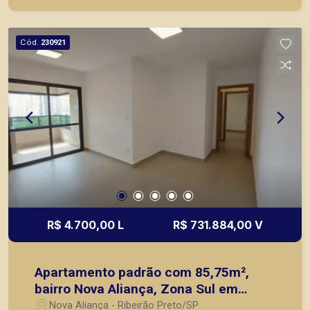
principais lançamentos da cidade de Ribeirão
Preto.
Cód.
230921
R$ 4.700,00 L
R$ 731.884,00 V
Apartamento padrão com 85,75m²,
bairro Nova Aliança, Zona Sul em
Ribeirão Preto/SP.
Nova Aliança - Ribeirão Preto/SP