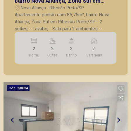
bairro Nova Aliança, Zona Sul em
Ribeirão Preto/SP.
Nova Aliança - Ribeirão Preto/SP
Apartamento padrão com 85,75m², bairro Nova
Aliança, Zona Sul em Ribeirão Preto/SP. - 2
suítes; - Lavabo; - Sala para 2 ambientes; -
Varanda gourmet com churrasqueira; - Cozinha; -
Lavanderia; - 2 vagas de garagem. A Piramid tem
2
2
3
2
como objetivo atender seus clientes com
Dorm.
Suítes
Banho
Garagens
agilidade e segurança, em locação, vendas de
imóveis prontos, usados ou mesmo nos
principais lançamentos da cidade de Ribeirão
Preto.
Cód.
230924