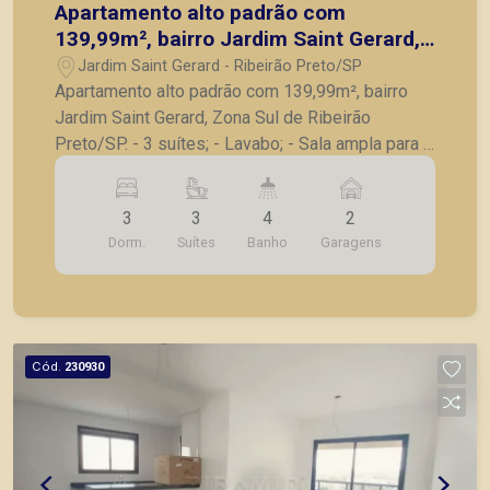
Apartamento alto padrão com
139,99m², bairro Jardim Saint Gerard,
Zona Sul de Ribeirão Preto/SP.
Jardim Saint Gerard - Ribeirão Preto/SP
Apartamento alto padrão com 139,99m², bairro
Jardim Saint Gerard, Zona Sul de Ribeirão
Preto/SP. - 3 suítes; - Lavabo; - Sala ampla para 2
ambientes; - Varanda gourmet; - Cozinha; -
Despensa; - Área de serviço; - 2 vagas de
3
3
4
2
garagem. A Piramid tem como objetivo atender
Dorm.
Suítes
Banho
Garagens
seus clientes com agilidade e segurança, em
locação, vendas de imóveis prontos, usados ou
mesmo nos principais lançamentos da cidade de
Ribeirão Preto.
Cód.
230930