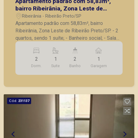
Apartamento padrão com 58,83m²,
bairro Ribeirânia, Zona Leste de
Ribeirão Preto/SP.
Ribeirânia - Ribeirão Preto/SP
Apartamento padrão com 58,83m², bairro
Ribeirânia, Zona Leste de Ribeirão Preto/SP. - 2
quartos, sendo 1 suíte; - Banheiro social; - Sala
para 2 ambientes; - Sacada; - Cozinha planejada; -
Área de serviço; - 1 vaga de garagem. A Piramid
2
1
2
1
tem como objetivo atender seus clientes com
Dorm.
Suite
Banho
Garagem
agilidade e segurança, em locação, vendas de
imóveis prontos, usados ou mesmo nos
principais lançamentos da cidade de Ribeirão
Preto.
Cód.
231137