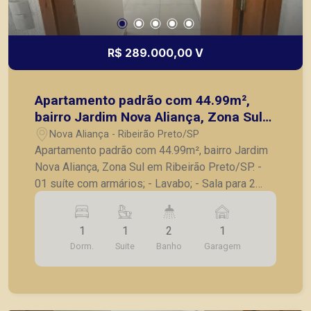
R$ 289.000,00 V
Apartamento padrão com 44.99m²,
bairro Jardim Nova Aliança, Zona Sul
em Ribeirão Preto/SP.
Nova Aliança - Ribeirão Preto/SP
Apartamento padrão com 44.99m², bairro Jardim
Nova Aliança, Zona Sul em Ribeirão Preto/SP. -
01 suíte com armários; - Lavabo; - Sala para 2
ambientes; - Varanda gourmet; - Cozinha com
armários planejados; - Lavanderia; - 01 vaga de
1
1
2
1
garagem. A Piramid tem como objetivo atender
Dorm.
Suite
Banho
Garagem
seus clientes com agilidade e segurança, em
locação, vendas de imóveis prontos, usados ou
mesmo nos principais lançamentos da cidade de
Ribeirão Preto.