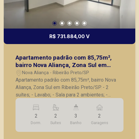
R$ 731.884,00 V
Apartamento padrão com 85,75m²,
bairro Nova Aliança, Zona Sul em
Ribeirão Preto/SP.
Nova Aliança - Ribeirão Preto/SP
Apartamento padrão com 85,75m², bairro Nova
Aliança, Zona Sul em Ribeirão Preto/SP. - 2
suítes; - Lavabo; - Sala para 2 ambientes; -
Varanda gourmet com churrasqueira; - Cozinha; -
Lavanderia; - 2 vagas de garagem. A Piramid tem
2
2
3
2
como objetivo atender seus clientes com
Dorm.
Suítes
Banho
Garagens
agilidade e segurança, em locação, vendas de
imóveis prontos, usados ou mesmo nos