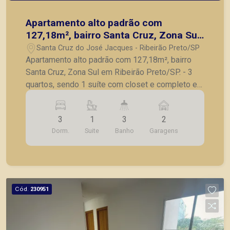
Apartamento alto padrão com
127,18m², bairro Santa Cruz, Zona Sul
em Ribeirão Preto/SP.
Santa Cruz do José Jacques - Ribeirão Preto/SP
Apartamento alto padrão com 127,18m², bairro
Santa Cruz, Zona Sul em Ribeirão Preto/SP. - 3
quartos, sendo 1 suíte com closet e completo em
armários; - Banheiro social; - Lavabo; - Sala para 2
ambientes; - Varanda gourmet fechada em vidro; -
3
1
3
2
Cozinha planejada; - Despensa; - Lavanderia; - 2
Dorm.
Suite
Banho
Garagens
vagas de garagem. A Piramid tem como objetivo
atender seus clientes com agilidade e segurança,
em locação, vendas de imóveis prontos, usados
ou mesmo nos principais lançamentos da cidade
de Ribeirão Preto.
Cód.
230951