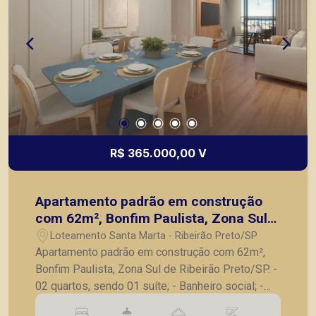
R$ 365.000,00 V
Apartamento padrão em construção
com 62m², Bonfim Paulista, Zona Sul
de Ribeirão Preto/SP.
Loteamento Santa Marta - Ribeirão Preto/SP
Apartamento padrão em construção com 62m²,
Bonfim Paulista, Zona Sul de Ribeirão Preto/SP. -
02 quartos, sendo 01 suíte; - Banheiro social; -
Sala para 02 ambientes; - Varanda gourmet; -