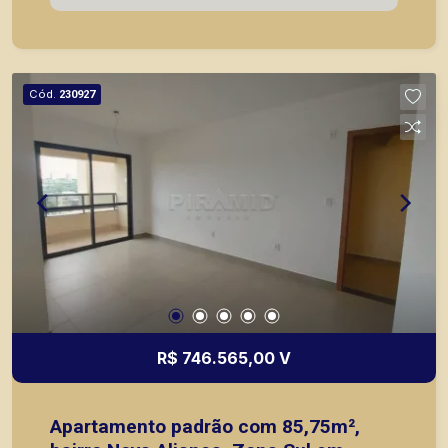
imóveis prontos, usados ou mesmo nos
principais lançamentos da cidade de Ribeirão
Preto.
Cód.
230927
R$ 746.565,00 V
Apartamento padrão com 85,75m²,