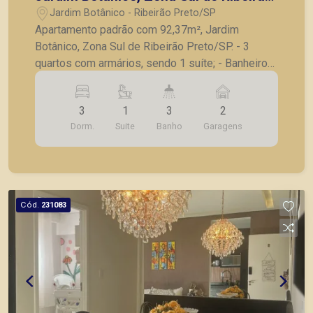
Preto/SP.
Jardim Botânico - Ribeirão Preto/SP
Apartamento padrão com 92,37m², Jardim
Botânico, Zona Sul de Ribeirão Preto/SP. - 3
quartos com armários, sendo 1 suíte; - Banheiro
social; - Sala para 2 ambientes com ventilador; -
Sacada; - Cozinha planejada; - Lavanderia; -
3
1
3
2
Banheiro de serviço; - 2 vagas de garagem
Dorm.
Suite
Banho
Garagens
gaveta. A Piramid tem como objetivo atender
seus clientes com agilidade e segurança, em
locação, vendas de imóveis prontos, usados ou
mesmo nos principais lançamentos da cidade de
Ribeirão Preto.
Cód.
231083