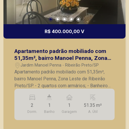
R$ 400.000,00 V
Apartamento padrão mobiliado com
51,35m², bairro Manoel Penna, Zona
Leste de Ribeirão Preto/SP.
Jardim Manoel Penna - Ribeirão Preto/SP
Apartamento padrão mobiliado com 51,35m²,
bairro Manoel Penna, Zona Leste de Ribeirão
Preto/SP. - 2 quartos com armários; - Banheiro
social com blindex; - Sala para 2 ambientes; -
Cozinha com armários; - Área de serviço; - 1 vaga
2
1
1
51.35 m²
de garagem. * Fogão de indução Fisher; *
Dorm.
Banho
Garagem
A. Útil
Geladeira Panasonic Preta; * Máquina lava e seca
Samsung; * Micro-ondas Electrolux; * Forno
elétrico Eletrolux; * Sugar; * Armários planejados