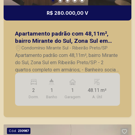
R$ 280.000,00 V
Apartamento padrão com 48,11m²,
bairro Mirante do Sul, Zona Sul em
Ribeirão Preto/SP.
Condomínio Mirante Sul - Ribeirão Preto/SP
Apartamento padrão com 48,11m², bairro Mirante
do Sul, Zona Sul em Ribeirão Preto/SP. - 2
quartos completo em armários; - Banheiro social;
- Sala para 2 ambientes; - Cozinha planejada; -
Lavanderia; - 1 vaga de garagem. Também temos
2
1
1
48.11 m²
imóveis no Nova Aliança, Jardim Botânico, Jardim
Dorm.
Banho
Garagem
A. Útil
Canadá, casas e apartamentos próximos a
mercados, farmácias, escolas, além de pontos
comerciais localizados na Zona Sul.
Cód.
230987