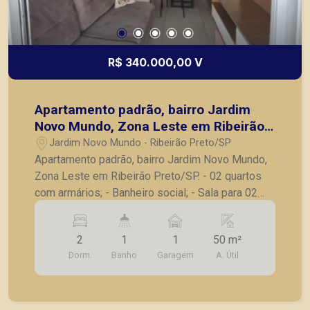
R$ 340.000,00 V
Apartamento padrão, bairro Jardim
Novo Mundo, Zona Leste em Ribeirão
Preto/SP.
Jardim Novo Mundo - Ribeirão Preto/SP
Apartamento padrão, bairro Jardim Novo Mundo,
Zona Leste em Ribeirão Preto/SP. - 02 quartos
com armários; - Banheiro social; - Sala para 02
ambientes; - Cozinha; - Sacada com vista para o
parque; - Área de serviço; - 01 vaga de garagem
2
1
1
50 m²
coberta ao lado do elevador; Diferencial: - Fino
Dorm.
Banho
Garagem
A. Útil
acabamento, com iluminação e sancas; - Próximo
a Rua João Bim, Avenida Barão do Bananal e ao
Supermercado Mialich; - Prédio com garagem,
piscina, playground, academia, salão de festas,