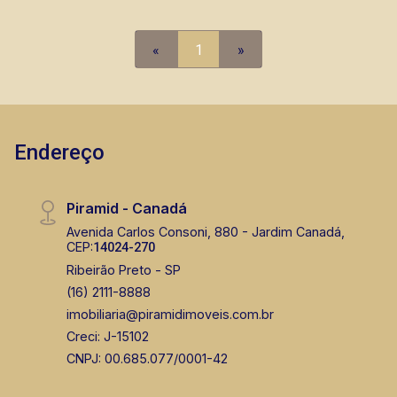
churrasqueira e parque do lado. A Piramid tem
como objetivo atender seus clientes com
«
1
»
agilidade e segurança, em locação, vendas de
imóveis prontos, usados ou mesmo nos
principais lançamentos da cidade de Ribeirão
Preto.
Endereço
Piramid - Canadá
Avenida Carlos Consoni, 880 - Jardim Canadá,
CEP:
14024-270
Ribeirão Preto - SP
(16) 2111-8888
imobiliaria@piramidimoveis.com.br
Creci: J-15102
CNPJ: 00.685.077/0001-42