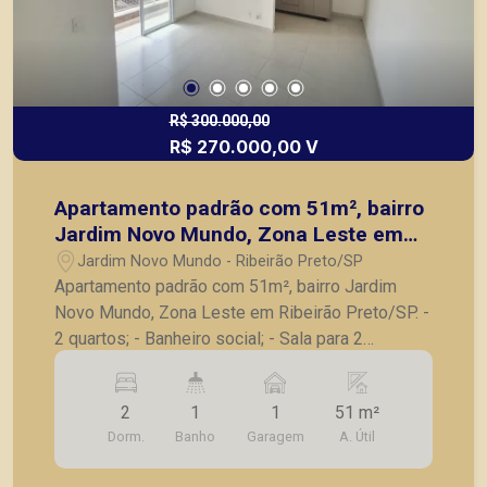
R$ 300.000,00
R$ 270.000,00 V
Apartamento padrão com 51m², bairro
Jardim Novo Mundo, Zona Leste em
Ribeirão Preto/SP.
Jardim Novo Mundo - Ribeirão Preto/SP
Apartamento padrão com 51m², bairro Jardim
Novo Mundo, Zona Leste em Ribeirão Preto/SP. -
2 quartos; - Banheiro social; - Sala para 2
ambientes; - Sacada; - Cozinha planejada; -
Lavanderia; - 1 vaga de garagem. A Piramid tem
2
1
1
51 m²
como objetivo atender seus clientes com
Dorm.
Banho
Garagem
A. Útil
agilidade e segurança, em locação, vendas de
imóveis prontos, usados ou mesmo nos