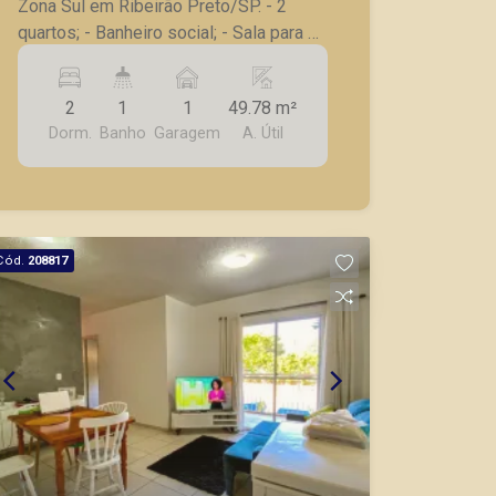
Zona Sul em Ribeirão Preto/SP. - 2
quartos; - Banheiro social; - Sala para 2
ambientes; - Sacada; - Cozinha; -
Lavanderia; - 1 vaga de garagem. A
2
1
1
49.78 m²
Piramid tem como objetivo atender
Dorm.
Banho
Garagem
A. Útil
seus clientes com agilidade e
segurança, em locação, vendas de
imóveis prontos, usados ou mesmo
nos principais lançamentos da cidade
de Ribeirão Preto.
Cód.
208817