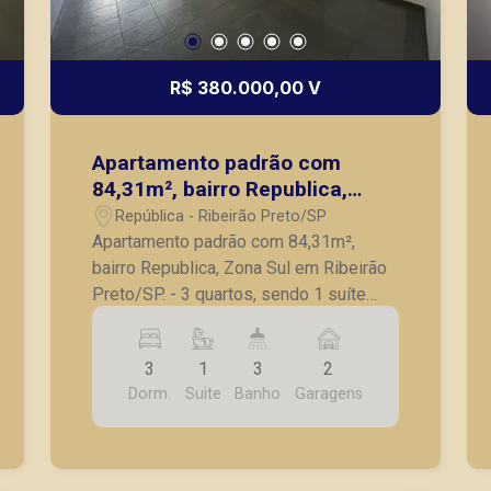
R$ 380.000,00 V
Apartamento padrão com
84,31m², bairro Republica,
Zona Sul em Ribeirão Preto/SP.
República - Ribeirão Preto/SP
Apartamento padrão com 84,31m²,
bairro Republica, Zona Sul em Ribeirão
Preto/SP. - 3 quartos, sendo 1 suíte
completo em armários; - Banheiro
social; - Sala para 2 ambientes; -
3
1
3
2
Sacada; - Cozinha com armários; -
Dorm.
Suite
Banho
Garagens
Lavanderia; - Banheiro de serviço; - 2
vagas de garagem. A Piramid tem como
objetivo atender seus clientes com
agilidade e segurança, em locação,