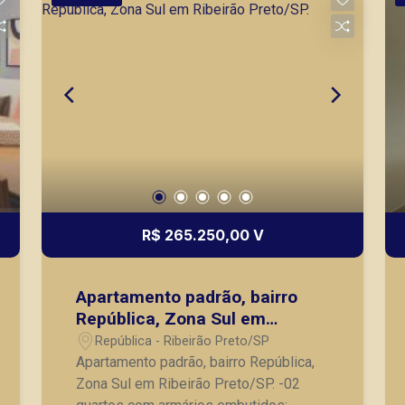
mesmo nos principais lançamentos da
cidade de Ribeirão Preto.
R$ 265.250,00 V
Apartamento padrão, bairro
República, Zona Sul em
Ribeirão Preto/SP.
República - Ribeirão Preto/SP
Apartamento padrão, bairro República,
Zona Sul em Ribeirão Preto/SP. -02