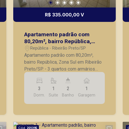
R$ 335.000,00 V
Apartamento padrão com
80,20m², bairro República,
Zona Sul em Ribeirão Preto/SP.
República - Ribeirão Preto/SP
Apartamento padrão com 80,20m²,
bairro República, Zona Sul em Ribeirão
Preto/SP. - 3 quartos com armários
embutidos, sendo 1 suíte; - Banheiro
social; - Sala para 2 ambientes; -
3
1
2
1
Sacada; - Cozinha com armários
Dorm.
Suite
Banho
Garagem
planejados; - Área de serviço; - 1 vaga
de garagem. A Piramid tem como
objetivo atender seus clientes com
agilidade e segurança, em locação,
vendas de imóveis prontos, usados ou
Cód.
201395