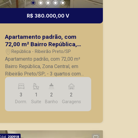
R$ 380.000,00 V
Apartamento padrão, com
72,00 m² Bairro República,
Zona Central, em Ribeirão
República - Ribeirão Preto/SP
Preto/SP;
Apartamento padrão, com 72,00 m²
Bairro República, Zona Central, em
Ribeirão Preto/SP; - 3 quartos com
armários, sendo 1 suíte; - Banheiro
social com armário; - Sala para 2
3
1
2
2
ambientes; - Cozinha americana; - Área
Dorm.
Suite
Banho
Garagens
de serviço; - 2 vagas de garagem. A
Piramid tem como objetivo atender
seus clientes com agilidade e
segurança, em locação, vendas de
imóveis prontos, usados ou mesmo
Cód.
200918