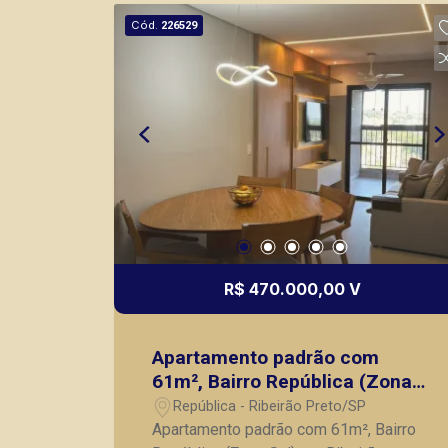
mesmo nos principais lançamentos da
Cód.
226529
cidade de Ribeirão Preto.
R$ 470.000,00 V
Apartamento padrão com
61m², Bairro República (Zona
Sul) em Ribeirão Preto/SP:
República - Ribeirão Preto/SP
Apartamento padrão com 61m², Bairro