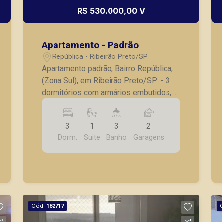
R$ 530.000,00 V
Apartamento - Padrão
República - Ribeirão Preto/SP
Apartamento padrão, Bairro República,
(Zona Sul), em Ribeirão Preto/SP: - 3
dormitórios com armários embutidos,
sendo 1 suíte; - Banheiro social; - Sala
para 2 ambientes; - Sacada; - Cozinha
3
1
3
2
planejada; - Lavanderia planejada; -
Dorm.
Suite
Banho
Garagens
Dormitório de serviço; - Banheiro para
empregada; - 2 vagas de garagem.
Também temos imóveis no Nova
Aliança, Jardim Botânico, Jardim
Canadá, casas e apartamentos
próximos a mercados, farmácias,
Cód.
182717
escolas, além de pontos comerciais