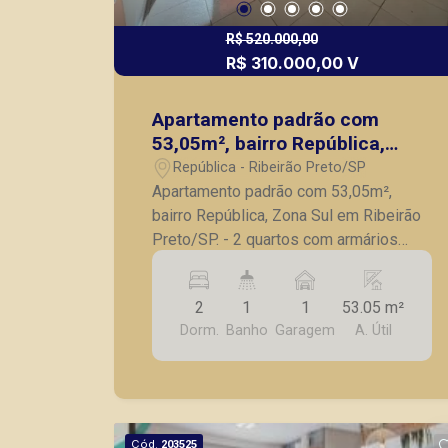
R$ 520.000,00
R$ 310.000,00 V
Apartamento padrão com
53,05m², bairro República,
Zona Sul em Ribeirão Preto/SP.
República - Ribeirão Preto/SP
Apartamento padrão com 53,05m²,
bairro República, Zona Sul em Ribeirão
Preto/SP. - 2 quartos com armários
planejados; - Banheiro social; - Sala
para 2 ambientes; - Sacada com toldo; -
2
1
1
53.05 m²
Cozinha planejada; - Lavanderia; - 1
Dorm.
Banho
Garagem
A. Útil
vaga de garagem. A Piramid tem como
objetivo atender seus clientes com
agilidade e segurança, em locação,
vendas de imóveis prontos, usados ou
mesmo nos principais lançamentos da
Cód.
203525