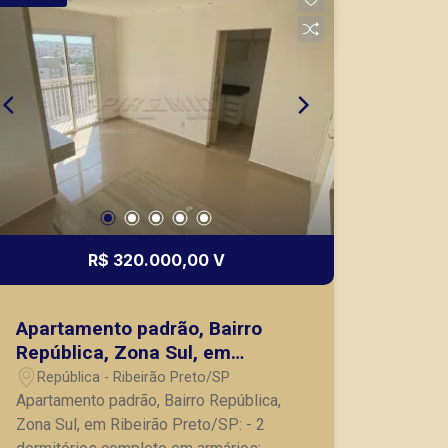
nos principais lançamentos da cidade
de Ribeirão Preto.
R$ 320.000,00 V
Apartamento padrão, Bairro
República, Zona Sul, em
Ribeirão Preto/SP:
República - Ribeirão Preto/SP
Apartamento padrão, Bairro República,
Zona Sul, em Ribeirão Preto/SP: - 2