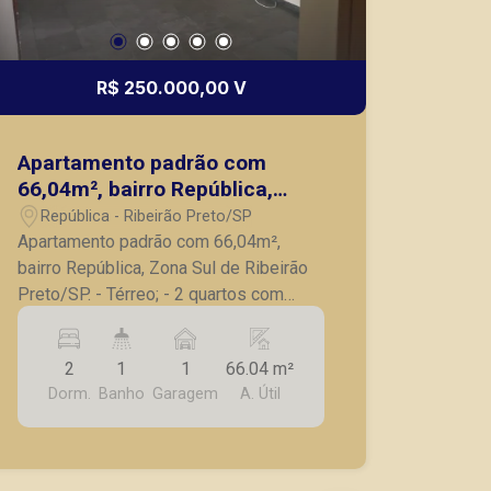
R$ 250.000,00 V
Apartamento padrão com
66,04m², bairro República,
Zona Sul de Ribeirão Preto/SP.
República - Ribeirão Preto/SP
Apartamento padrão com 66,04m²,
bairro República, Zona Sul de Ribeirão
Preto/SP. - Térreo; - 2 quartos com
armários; - Banheiro social; - Sala para 2
ambientes; - Cozinha com armários; -
2
1
1
66.04 m²
Lavanderia; - Quintal; - 1 vaga de
Dorm.
Banho
Garagem
A. Útil
garagem. A Piramid tem como objetivo
atender seus clientes com agilidade e
segurança, em locação, vendas de
imóveis prontos, usados ou mesmo