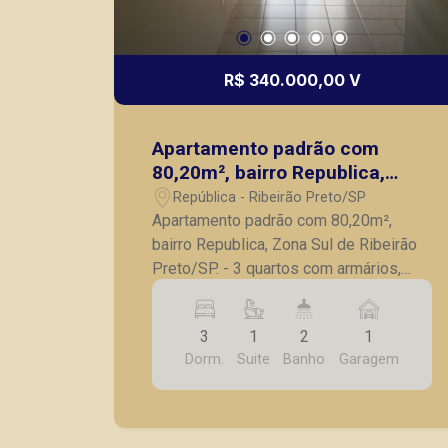
R$ 340.000,00 V
Apartamento padrão com
80,20m², bairro Republica,
Zona Sul de Ribeirão Preto/SP.
República - Ribeirão Preto/SP
Apartamento padrão com 80,20m²,
bairro Republica, Zona Sul de Ribeirão
Preto/SP. - 3 quartos com armários,
sendo 1 suíte; - Banheiro social; - Sala
para 2 ambientes; - Sacada; - Cozinha
3
1
2
1
com armários planejados; - Lavanderia;
Dorm.
Suite
Banho
Garagem
- 1 Vaga de garagem. A Piramid tem
como objetivo atender seus clientes
com agilidade e segurança, em locação,
vendas de imóveis prontos, usados ou