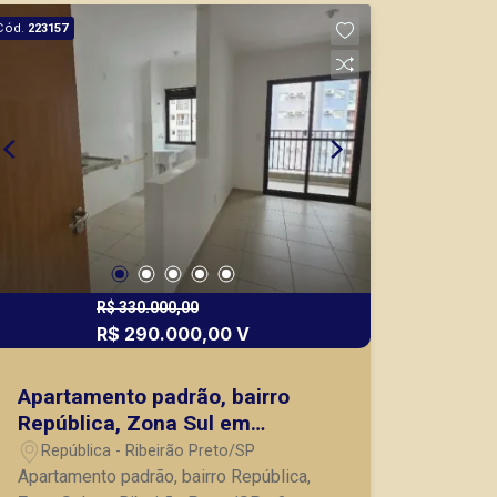
nos principais lançamentos da cidade
Cód.
223157
de Ribeirão Preto.
R$ 330.000,00
R$ 290.000,00 V
Apartamento padrão, bairro
República, Zona Sul em
Ribeirão Preto/SP.
República - Ribeirão Preto/SP
Apartamento padrão, bairro República,