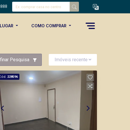
8888
ALUGAR
COMO COMPRAR
finar Pesquisa
Cód.
228596