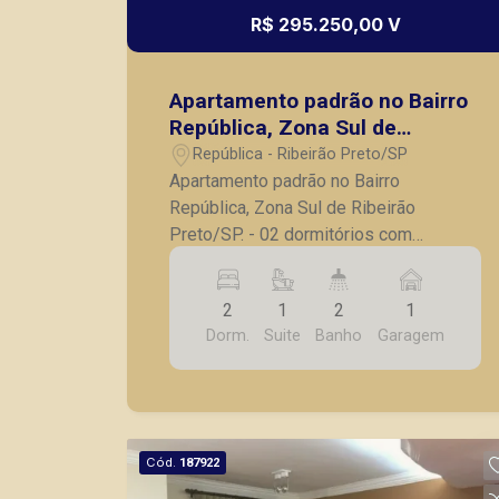
R$ 295.250,00 V
Apartamento padrão no Bairro
República, Zona Sul de
Ribeirão Preto/SP.
República - Ribeirão Preto/SP
Apartamento padrão no Bairro
República, Zona Sul de Ribeirão
Preto/SP. - 02 dormitórios com
armários embutidos, sendo 01 suíte; -
Banheiro social; - Sala 02 ambientes; -
2
1
2
1
Sacada; - Cozinha com armários
Dorm.
Suite
Banho
Garagem
embutidos; - Lavanderia; - 01 vaga de
garagem. Também temos imóveis no
Nova Aliança, Nova Aliança Sul, Jardim
Botânico, imóveis comerciais, casas e
apartamentos próximos a mercados,
Cód.
187922
farmácias, escolas, além de pontos