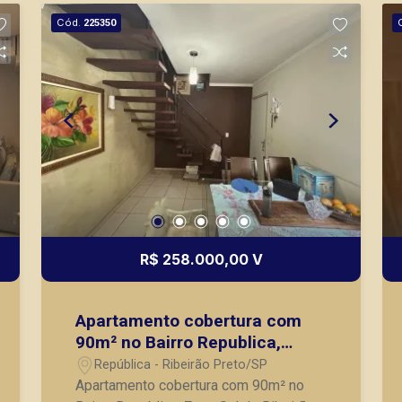
vendas de imóveis prontos, usados ou
Cód.
225350
mesmo nos principais lançamentos da
cidade de Ribeirão Preto.
R$ 258.000,00 V
Apartamento cobertura com
90m² no Bairro Republica,
Zona Sul de Ribeirão Preto/SP:
República - Ribeirão Preto/SP
Apartamento cobertura com 90m² no