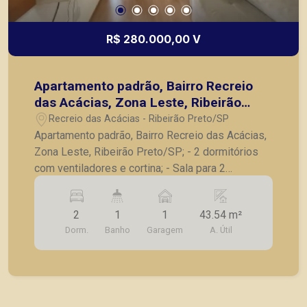
R$ 280.000,00 V
Apartamento padrão, Bairro Recreio
das Acácias, Zona Leste, Ribeirão
Preto/SP;
Recreio das Acácias - Ribeirão Preto/SP
Apartamento padrão, Bairro Recreio das Acácias,
Zona Leste, Ribeirão Preto/SP; - 2 dormitórios
com ventiladores e cortina; - Sala para 2
ambientes com ventilador, cortina; - Banheiro
social; - Cozinha; - Área de serviço; - 1 vaga de
2
1
1
43.54 m²
garagem. A Piramid tem como objetivo atender
Dorm.
Banho
Garagem
A. Útil
seus clientes com agilidade e segurança, em
locação, vendas de imóveis prontos, usados ou
mesmo nos principais lançamentos da cidade de
Ribeirão Preto.