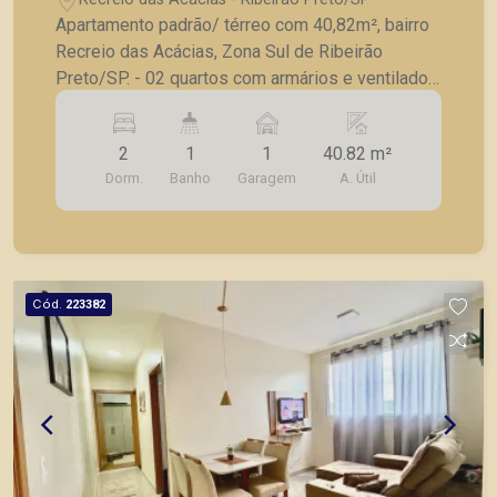
Apartamento padrão/ térreo com 40,82m², bairro
Recreio das Acácias, Zona Sul de Ribeirão
Preto/SP. - 02 quartos com armários e ventilador
de teto ; - Banheiro social com box; - Sala
climatizada; - Cozinha planejada ; - Área de
2
1
1
40.82 m²
serviço; - 01 vaga de garagem. A Piramid tem
Dorm.
Banho
Garagem
A. Útil
como objetivo atender seus clientes com
agilidade e segurança, em locação, vendas de
imóveis prontos, usados ou mesmo nos
principais lançamentos da cidade de Ribeirão
Preto.
Cód.
223382