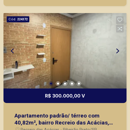
principais lançamentos da cidade de Ribeirão
Preto.
Cód.
224372
R$ 300.000,00 V
Apartamento padrão/ térreo com
40,82m², bairro Recreio das Acácias,
Zona Sul de Ribeirão Preto/SP.
Recreio das Acácias - Ribeirão Preto/SP