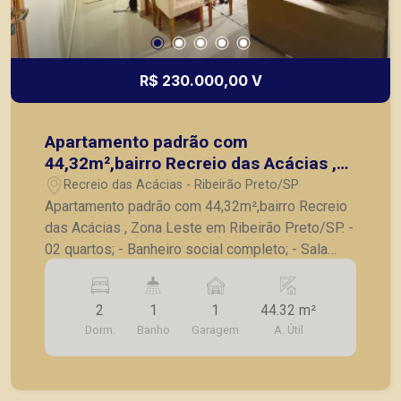
R$ 230.000,00 V
Apartamento padrão com
44,32m²,bairro Recreio das Acácias ,
Zona Leste em Ribeirão Preto/SP.
Recreio das Acácias - Ribeirão Preto/SP
Apartamento padrão com 44,32m²,bairro Recreio
das Acácias , Zona Leste em Ribeirão Preto/SP. -
02 quartos; - Banheiro social completo; - Sala
para 02 ambientes; - Cozinha com armários
planejados; - Área de serviço; - 01 vaga de
2
1
1
44.32 m²
garagem. A Piramid tem como objetivo atender
Dorm.
Banho
Garagem
A. Útil
seus clientes com agilidade e segurança, em
locação, vendas de imóveis prontos, usados ou
mesmo nos principais lançamentos da cidade de
Ribeirão Preto.