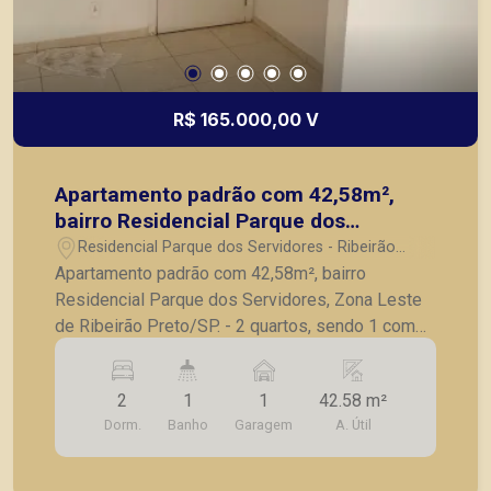
R$ 165.000,00 V
Apartamento padrão com 42,58m²,
bairro Residencial Parque dos
Servidores, Zona Leste de Ribeirão
Residencial Parque dos Servidores - Ribeirão
Preto/SP.
Preto/SP
Apartamento padrão com 42,58m², bairro
Residencial Parque dos Servidores, Zona Leste
de Ribeirão Preto/SP. - 2 quartos, sendo 1 com
guarda roupa e ar- condicionado; - Banheiro social
com box e espelho; - Sala para 2 ambientes; -
2
1
1
42.58 m²
Cozinha com armários; - Área de serviço; - 1 vaga
Dorm.
Banho
Garagem
A. Útil
de garagem. A Piramid tem como objetivo
atender seus clientes com agilidade e segurança,
em locação, vendas de imóveis prontos, usados