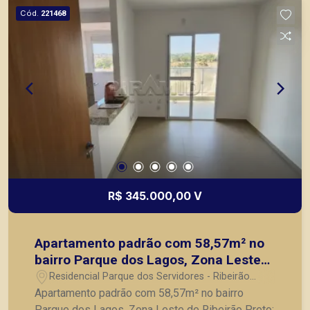
Cód.
221468
R$ 345.000,00 V
Apartamento padrão com 58,57m² no
bairro Parque dos Lagos, Zona Leste
de Ribeirão Preto:
Residencial Parque dos Servidores - Ribeirão
Preto/SP
Apartamento padrão com 58,57m² no bairro
Parque dos Lagos, Zona Leste de Ribeirão Preto: