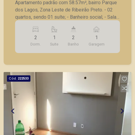
Preto/SP
Apartamento padrão com 58.57m², bairro Parque
dos Lagos, Zona Leste de Ribeirão Preto. - 02
quartos, sendo 01 suíte; - Banheiro social; - Sala
ampla; - Sacada; - Cozinha estilo americana; -
Lavanderia integrada; - 01 Vaga de garagem. A
2
1
2
1
Piramid tem como objetivo atender seus clientes
Dorm.
Suite
Banho
Garagem
com agilidade e segurança, em locação, vendas
de imóveis prontos, usados ou mesmo nos
principais lançamentos da cidade de Ribeirão
Preto.
Cód.
222533