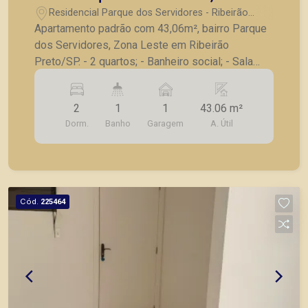
Leste em Ribeirão Preto/SP.
Residencial Parque dos Servidores - Ribeirão
Preto/SP
Apartamento padrão com 43,06m², bairro Parque
dos Servidores, Zona Leste em Ribeirão
Preto/SP. - 2 quartos; - Banheiro social; - Sala
para 2 ambientes; - Cozinha planejada; -
Lavanderia; - 1 vaga de garagem. A Piramid tem
2
1
1
43.06 m²
como objetivo atender seus clientes com
Dorm.
Banho
Garagem
A. Útil
agilidade e segurança, em locação, vendas de
imóveis prontos, usados ou mesmo nos
principais lançamentos da cidade de Ribeirão
Preto.
Cód.
225464