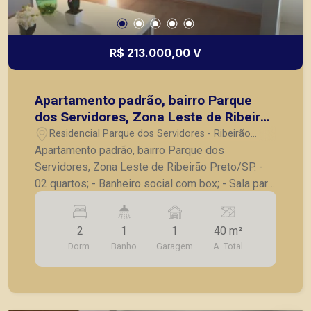
R$ 213.000,00 V
Apartamento padrão, bairro Parque
dos Servidores, Zona Leste de Ribeirão
Preto/SP.
Residencial Parque dos Servidores - Ribeirão
Preto/SP
Apartamento padrão, bairro Parque dos
Servidores, Zona Leste de Ribeirão Preto/SP. -
02 quartos; - Banheiro social com box; - Sala para
02 ambientes; - Cozinha planejada; - Área de
serviços; - 01 vaga de garagem para carro e 01
2
1
1
40 m²
vaga para moto. A Piramid tem como objetivo
Dorm.
Banho
Garagem
A. Total
atender seus clientes com agilidade e segurança,
em locação, vendas de imóveis prontos, usados
ou mesmo nos principais lançamentos da cidade
de Ribeirão Preto.