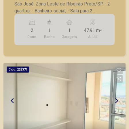
São José, Zona Leste de Ribeirão Preto/SP. - 2
quartos; - Banheiro social; - Sala para 2
ambientes com painel; - Varanda gourmet com
churrasqueira; - Cozinha planejada; - Lavanderia; -
2
1
1
47.91 m²
1 vaga de garagem. A Piramid tem como objetivo
Dorm.
Banho
Garagem
A. Útil
atender seus clientes com agilidade e segurança,
em locação, vendas de imóveis prontos, usados
ou mesmo nos principais lançamentos da cidade
de Ribeirão Preto.
Cód.
225371