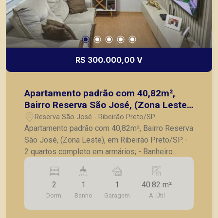
R$ 300.000,00 V
Apartamento padrão com 40,82m²,
Bairro Reserva São José, (Zona Leste),
em Ribeirão Preto/SP.
Reserva São José - Ribeirão Preto/SP
Apartamento padrão com 40,82m², Bairro Reserva
São José, (Zona Leste), em Ribeirão Preto/SP. -
2 quartos completo em armários; - Banheiro
social; - Sala para 2 ambientes; - Cozinha
planejada; - Lavanderia; - 1 vaga de garagem. A
2
1
1
40.82 m²
Piramid tem como objetivo atender seus clientes
Dorm.
Banho
Garagem
A. Útil
com agilidade e segurança, em locação, vendas
de imóveis prontos, usados ou mesmo nos