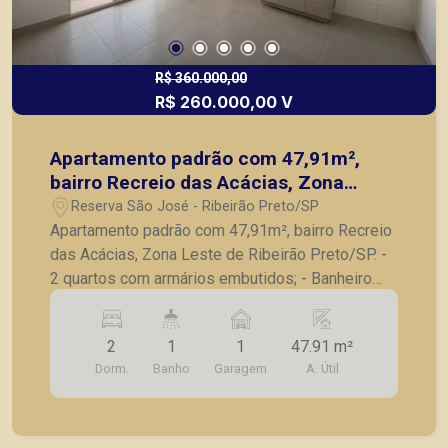
R$ 360.000,00
R$ 260.000,00 V
Apartamento padrão com 47,91m²,
bairro Recreio das Acácias, Zona
Leste de Ribeirão Preto/SP.
Reserva São José - Ribeirão Preto/SP
Apartamento padrão com 47,91m², bairro Recreio
das Acácias, Zona Leste de Ribeirão Preto/SP. -
2 quartos com armários embutidos; - Banheiro
social; - Sala para 2 ambientes; - Varanda
gourmet com churrasqueira; - Cozinha com
2
1
1
47.91 m²
armários planejados; - Lavanderia; - 1 vaga de
Dorm.
Banho
Garagem
A. Útil
garagem. A Piramid tem como objetivo atender
seus clientes com agilidade e segurança, em
locação, vendas de imóveis prontos, usados ou
mesmo nos principais lançamentos da cidade de