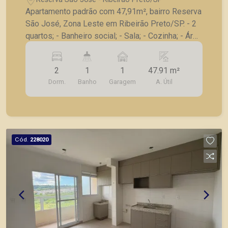
Apartamento padrão com 47,91m², bairro Reserva
São José, Zona Leste em Ribeirão Preto/SP. - 2
quartos; - Banheiro social; - Sala; - Cozinha; - Área
de serviço; - Varanda gourmet; - 1 vaga de
garagem. A Piramid tem como objetivo atender
2
1
1
47.91 m²
seus clientes com agilidade e segurança, em
Dorm.
Banho
Garagem
A. Útil
locação, vendas de imóveis prontos, usados ou
mesmo nos principais lançamentos da cidade de
Ribeirão Preto.
Cód.
228020