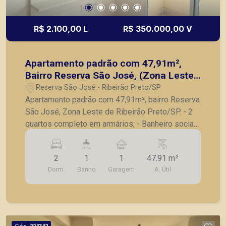
R$ 2.100,00 L
R$ 350.000,00 V
Apartamento padrão com 47,91m²,
Bairro Reserva São José, (Zona Leste),
em Ribeirão Preto/SP:
Reserva São José - Ribeirão Preto/SP
Apartamento padrão com 47,91m², bairro Reserva
São José, Zona Leste de Ribeirão Preto/SP. - 2
quartos completo em armários; - Banheiro social;
- Sala para 2 ambientes; - Cozinha planejada; -
Lavanderia; - Varanda gourmet; - 1 vaga de
2
1
1
47.91 m²
garagem. A Piramid tem como objetivo atender
Dorm.
Banho
Garagem
A. Útil
seus clientes com agilidade e segurança, em
locação, vendas de imóveis prontos, usados ou
mesmo nos principais lançamentos da cidade de
Ribeirão Preto.
Cód.