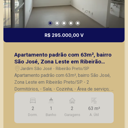
R$ 295.000,00 V
Apartamento padrão com 63m², bairro
São José, Zona Leste em Ribeirão
Preto/SP.
Jardim São José - Ribeirão Preto/SP
Apartamento padrão com 63m², bairro São José,
Zona Leste em Ribeirão Preto/SP. - 2
Dormitórios, - Sala; - Cozinha; - Área de serviço; -
Banheiro social; - 2 Vaga de garagem; A Piramid
tem como objetivo atender seus clientes com
2
1
2
63 m²
agilidade e segurança, em locação, vendas de
Dorm.
Banho
Garagens
A. Útil
imóveis prontos, usados ou mesmo nos
principais lançamentos da cidade de Ribeirão