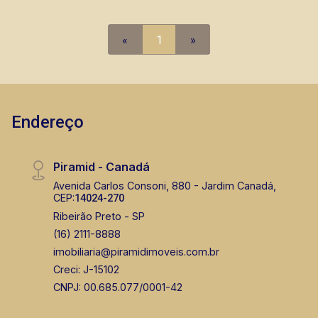
Preto.
«
1
»
Endereço
Piramid - Canadá
Avenida Carlos Consoni, 880 - Jardim Canadá,
CEP:
14024-270
Ribeirão Preto - SP
(16) 2111-8888
imobiliaria@piramidimoveis.com.br
Creci: J-15102
CNPJ: 00.685.077/0001-42