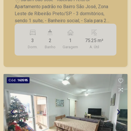
Apartamento padrão no Bairro São José, Zona
Leste de Ribeirão Preto/SP. - 3 dormitórios,
sendo 1 suíte; - Banheiro social; - Sala para 2
ambientes; - Sacada; - Cozinha planejada; -
Lavanderia; - 2 vagas de garagem. A Piramid tem
3
2
1
75.25 m²
como objetivo atender seus clientes com
Dorm.
Banho
Garagem
A. Útil
agilidade e segurança, em locação, vendas de
imóveis prontos, usados ou mesmo nos
principais lançamentos da cidade de Ribeirão
Preto.
Cód.
163595