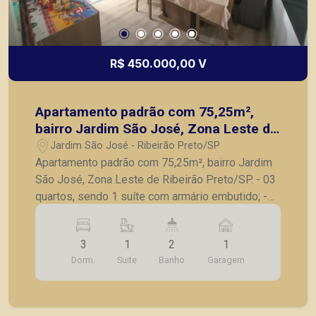
R$ 450.000,00 V
Apartamento padrão com 75,25m²,
bairro Jardim São José, Zona Leste de
Ribeirão Preto/SP.
Jardim São José - Ribeirão Preto/SP
Apartamento padrão com 75,25m², bairro Jardim
São José, Zona Leste de Ribeirão Preto/SP. - 03
quartos, sendo 1 suíte com armário embutido; -
Banheiro social; - Sala para 2 ambientes; -
Varanda gourmet; - Cozinha planejada; -
3
1
2
1
Lavanderia com armário; - 1 vaga de garagem. A
Dorm.
Suite
Banho
Garagem
Piramid tem como objetivo atender seus clientes
com agilidade e segurança, em locação, vendas
de imóveis prontos, usados ou mesmo nos
principais lançamentos da cidade de Ribeirão