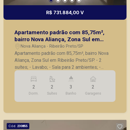
R$ 731.884,00 V
Apartamento padrão com 85,75m²,
bairro Nova Aliança, Zona Sul em
Ribeirão Preto/SP.
Nova Aliança - Ribeirão Preto/SP
Apartamento padrão com 85,75m², bairro Nova
Aliança, Zona Sul em Ribeirão Preto/SP. - 2
suítes; - Lavabo; - Sala para 2 ambientes; -
Varanda gourmet com churrasqueira; - Cozinha; -
Lavanderia; - 2 vagas de garagem. A Piramid tem
2
2
3
2
como objetivo atender seus clientes com
Dorm.
Suítes
Banho
Garagens
agilidade e segurança, em locação, vendas de
imóveis prontos, usados ou mesmo nos
principais lançamentos da cidade de Ribeirão
Preto.
Cód.
230855