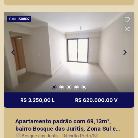
escolas, além de pontos comerciais localizados
na Zona Sul.
Cód.
230807
R$ 3.250,00 L
R$ 620.000,00 V
Apartamento padrão com 69,13m²,
bairro Bosque das Juritis, Zona Sul em
Ribeirão Preto/SP.
Bosque das Juritis - Ribeirão Preto/SP