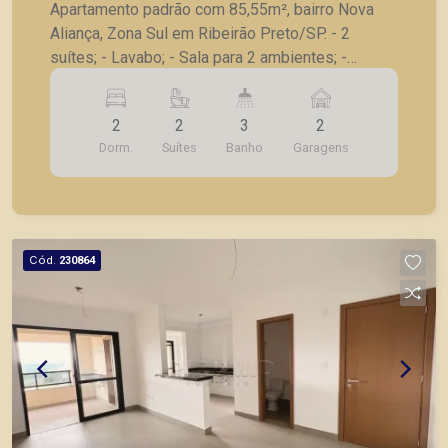
Apartamento padrão com 85,55m², bairro Nova
Aliança, Zona Sul em Ribeirão Preto/SP. - 2
suítes; - Lavabo; - Sala para 2 ambientes; -
Varanda gourmet com churrasqueira; - Cozinha; -
Lavanderia; - 2 vagas de garagem. A Piramid tem
2
2
3
2
como objetivo atender seus clientes com
Dorm.
Suítes
Banho
Garagens
agilidade e segurança, em locação, vendas de
imóveis prontos, usados ou mesmo nos
principais lançamentos da cidade de Ribeirão
Preto.
Cód.
230864