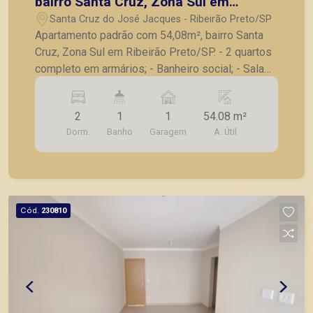
bairro Santa Cruz, Zona Sul em
Ribeirão Preto/SP.
Santa Cruz do José Jacques - Ribeirão Preto/SP
Apartamento padrão com 54,08m², bairro Santa
Cruz, Zona Sul em Ribeirão Preto/SP. - 2 quartos
completo em armários; - Banheiro social; - Sala
para 2 ambientes; - Sacada; - Cozinha planejada; -
Lavanderia; - 1 vaga de garagem. Também temos
2
1
1
54.08 m²
imóveis no Jardim Olhos d´Água, Nova Aliança,
Dorm.
Banho
Garagem
A. Útil
Jardim Irajá, Bosque das Juritis, casas e
apartamentos próximos a mercados, farmácias,
escolas, além de pontos comerciais localizados
na Zona Sul.
Cód.
230810