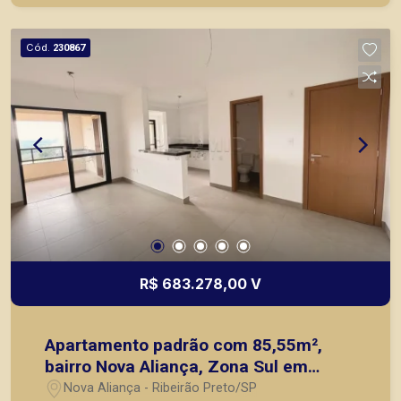
com a Piramid Imóveis, a sua imobiliária em
Ribeirão Preto.
Cód.
230867
R$ 683.278,00 V
Apartamento padrão com 85,55m²,
bairro Nova Aliança, Zona Sul em
Ribeirão Preto/SP.
Nova Aliança - Ribeirão Preto/SP