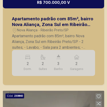
R$ 700.000,00 V
Apartamento padrão com 85m², bairro
Nova Aliança, Zona Sul em Ribeirão
Preto/SP.
Nova Aliança - Ribeirão Preto/SP
Apartamento padrão com 85m², bairro Nova
Aliança, Zona Sul em Ribeirão Preto/SP. - 2
suítes; - Lavabo; - Sala para 2 ambientes; -
Varanda gourmet com churrasqueira; - Cozinha; -
Despensa; - Área de serviço; - 2 vagas de
2
2
3
2
garagem. A Piramid tem como objetivo atender
Dorm.
Suítes
Banho
Garagens
seus clientes com agilidade e segurança, em
locação, vendas de imóveis prontos, usados ou
mesmo nos principais lançamentos da cidade de
Ribeirão Preto.
Cód.
230840