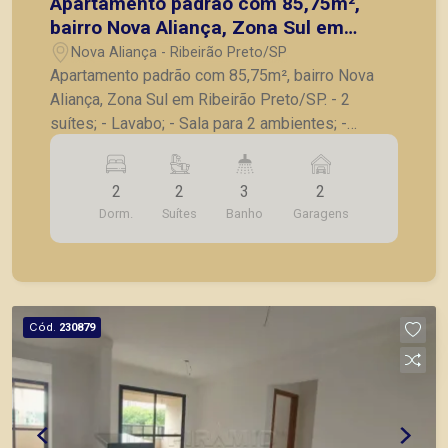
Apartamento padrão com 85,75m²,
bairro Nova Aliança, Zona Sul em
Ribeirão Preto/SP.
Nova Aliança - Ribeirão Preto/SP
Apartamento padrão com 85,75m², bairro Nova
Aliança, Zona Sul em Ribeirão Preto/SP. - 2
suítes; - Lavabo; - Sala para 2 ambientes; -
Varanda gourmet com churrasqueira; - Cozinha; -
Lavanderia; - 2 vagas de garagem. A Piramid tem
2
2
3
2
como objetivo atender seus clientes com
Dorm.
Suítes
Banho
Garagens
agilidade e segurança, em locação, vendas de
imóveis prontos, usados ou mesmo nos
principais lançamentos da cidade de Ribeirão
Preto.
Cód.
230879