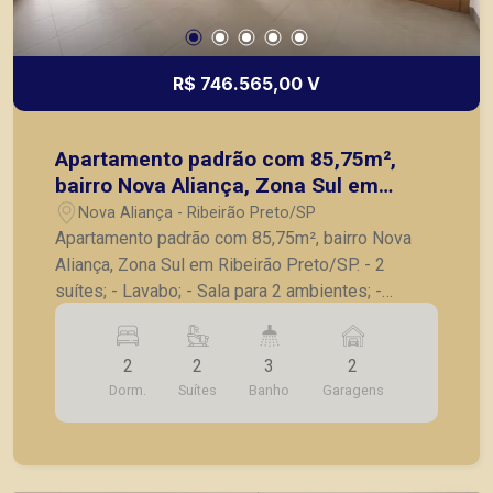
R$ 746.565,00 V
Apartamento padrão com 85,75m²,
bairro Nova Aliança, Zona Sul em
Ribeirão Preto/SP.
Nova Aliança - Ribeirão Preto/SP
Apartamento padrão com 85,75m², bairro Nova
Aliança, Zona Sul em Ribeirão Preto/SP. - 2
suítes; - Lavabo; - Sala para 2 ambientes; -
Varanda gourmet com churrasqueira; - Cozinha; -
Lavanderia; - 2 vagas de garagem. A Piramid tem
2
2
3
2
como objetivo atender seus clientes com
Dorm.
Suítes
Banho
Garagens
agilidade e segurança, em locação, vendas de
imóveis prontos, usados ou mesmo nos
principais lançamentos da cidade de Ribeirão
Preto.