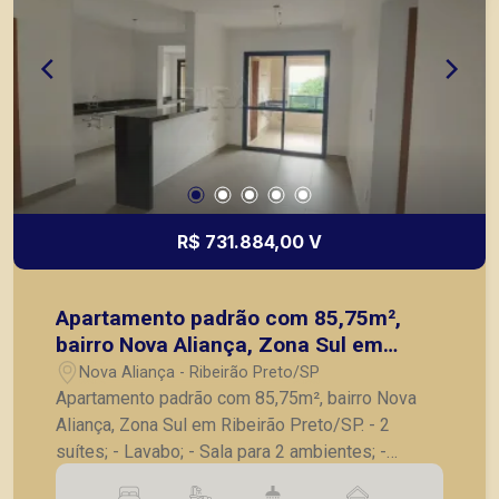
R$ 731.884,00 V
Apartamento padrão com 85,75m²,
bairro Nova Aliança, Zona Sul em
Ribeirão Preto/SP.
Nova Aliança - Ribeirão Preto/SP
Apartamento padrão com 85,75m², bairro Nova
Aliança, Zona Sul em Ribeirão Preto/SP. - 2
suítes; - Lavabo; - Sala para 2 ambientes; -
Varanda gourmet com churrasqueira; - Cozinha; -