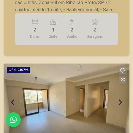
das Juritis, Zona Sul em Ribeirão Preto/SP. - 2
quartos, sendo 1 suíte; - Banheiro social; - Sala
para 2 ambientes; - Sacada; - Cozinha; -
Lavanderia; - 2 vagas de garagem. Também
2
1
2
2
temos imóveis no Jardim Olhos d´Água, Nova
Dorm.
Suite
Banho
Garagens
Aliança, Jardim Irajá, Bosque das Juritis, casas e
apartamentos próximos a mercados, farmácias,
escolas, além de pontos comerciais localizados
na Zona Sul.
Cód.
230798