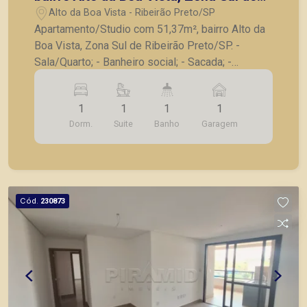
Ribeirão Preto/SP.
Alto da Boa Vista - Ribeirão Preto/SP
Apartamento/Studio com 51,37m², bairro Alto da
Boa Vista, Zona Sul de Ribeirão Preto/SP. -
Sala/Quarto; - Banheiro social; - Sacada; -
Cozinha; - Área de serviço; - 1 vaga de garagem. -
Mobilia completa no imóvel! A Piramid tem como
1
1
1
1
objetivo atender seus clientes com agilidade e
Dorm.
Suite
Banho
Garagem
segurança, em locação, vendas de imóveis
prontos, usados ou mesmo nos principais
lançamentos da cidade de Ribeirão Preto.
Cód.
230873