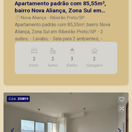
Apartamento padrão com 85,55m²,
bairro Nova Aliança, Zona Sul em
Ribeirão Preto/SP.
Nova Aliança - Ribeirão Preto/SP
Apartamento padrão com 85,55m², bairro Nova
Aliança, Zona Sul em Ribeirão Preto/SP. - 2
suítes; - Lavabo; - Sala para 2 ambientes; -
Varanda gourmet com churrasqueira; - Cozinha; -
Lavanderia; - 2 vagas de garagem. A Piramid tem
2
2
3
2
como objetivo atender seus clientes com
Dorm.
Suítes
Banho
Garagens
agilidade e segurança, em locação, vendas de
imóveis prontos, usados ou mesmo nos
principais lançamentos da cidade de Ribeirão
Preto.
Cód.
230819