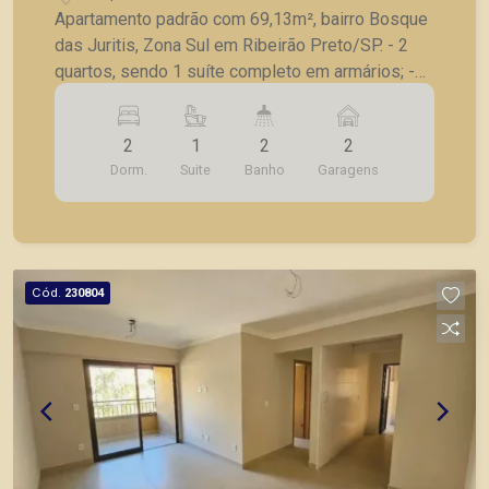
Apartamento padrão com 69,13m², bairro Bosque
das Juritis, Zona Sul em Ribeirão Preto/SP. - 2
quartos, sendo 1 suíte completo em armários; -
Banheiro social; - Sala para 2 ambientes; -
Sacada; - Cozinha planejada; - Lavanderia; - 2
2
1
2
2
vagas de garagem. Também temos imóveis no
Dorm.
Suite
Banho
Garagens
Jardim Olhos d´Água, Nova Aliança, Jardim Irajá,
Bosque das Juritis, casas e apartamentos
próximos a mercados, farmácias, escolas, além
de pontos comerciais localizados na Zona Sul.
Cód.
230804