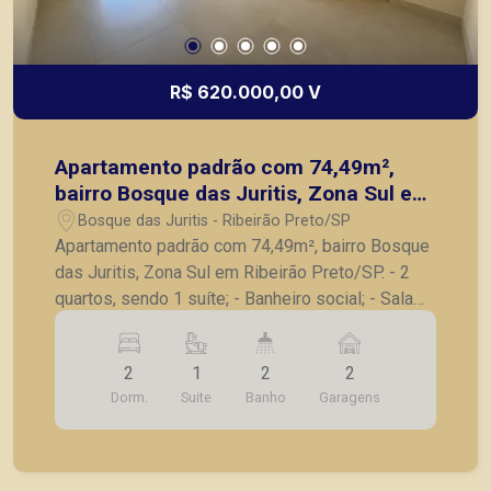
R$ 620.000,00 V
Apartamento padrão com 74,49m²,
bairro Bosque das Juritis, Zona Sul em
Ribeirão Preto/SP.
Bosque das Juritis - Ribeirão Preto/SP
Apartamento padrão com 74,49m², bairro Bosque
das Juritis, Zona Sul em Ribeirão Preto/SP. - 2
quartos, sendo 1 suíte; - Banheiro social; - Sala
para 2 ambientes; - Sacada; - Cozinha; -
Lavanderia; - 2 vagas de garagem. Também
2
1
2
2
temos imóveis no Jardim Olhos d´Água, Nova
Dorm.
Suite
Banho
Garagens
Aliança, Jardim Irajá, Bosque das Juritis, casas e
apartamentos próximos a mercados, farmácias,
escolas, além de pontos comerciais localizados
na Zona Sul.