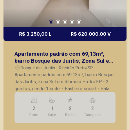
R$ 3.250,00 L
R$ 620.000,00 V
Apartamento padrão com 69,13m²,
bairro Bosque das Juritis, Zona Sul em
Ribeirão Preto/SP.
Bosque das Juritis - Ribeirão Preto/SP
Apartamento padrão com 69,13m², bairro Bosque
das Juritis, Zona Sul em Ribeirão Preto/SP. - 2
quartos, sendo 1 suíte; - Banheiro social; - Sala
para 2 ambientes; - Sacada; - Cozinha; -
Lavanderia; - 2 vagas de garagem. Também
2
1
2
2
temos imóveis no Jardim Olhos d´Água, Nova
Dorm.
Suite
Banho
Garagens
Aliança, Jardim Irajá, Bosque das Juritis, casas e
apartamentos próximos a mercados, farmácias,