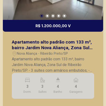
R$ 1.200.000,00 V
Apartamento alto padrão com 133 m²,
bairro Jardim Nova Aliança, Zona Sul
de Ribeirão Preto/SP.
Nova Aliança - Ribeirão Preto/SP
Apartamento alto padrão com 133 m², bairro
Jardim Nova Aliança, Zona Sul de Ribeirão
Preto/SP. - 3 suítes com armários embutidos; -
Lavabo; - Sala para 2 ambientes; - Varanda
gourmet com churrasqueira, fechada em blindex; -
3
3
4
4
Cozinha americana planejada; - Lavanderia
Dorm.
Suítes
Banho
Garagens
planejada; - Despensa com prateleiras; - Laje
técnica; - 2 vagas de garagem. Seja para vender,
alugar ou adquirir seu imóvel entre em contato