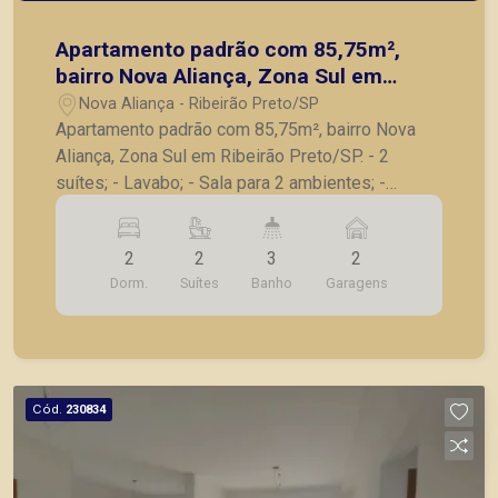
Apartamento padrão com 85,75m²,
bairro Nova Aliança, Zona Sul em
Ribeirão Preto/SP.
Nova Aliança - Ribeirão Preto/SP
Apartamento padrão com 85,75m², bairro Nova
Aliança, Zona Sul em Ribeirão Preto/SP. - 2
suítes; - Lavabo; - Sala para 2 ambientes; -
Varanda gourmet com churrasqueira; - Cozinha; -
Lavanderia; - 2 vagas de garagem. A Piramid tem
2
2
3
2
como objetivo atender seus clientes com
Dorm.
Suítes
Banho
Garagens
agilidade e segurança, em locação, vendas de
imóveis prontos, usados ou mesmo nos
principais lançamentos da cidade de Ribeirão
Preto.
Cód.
230834