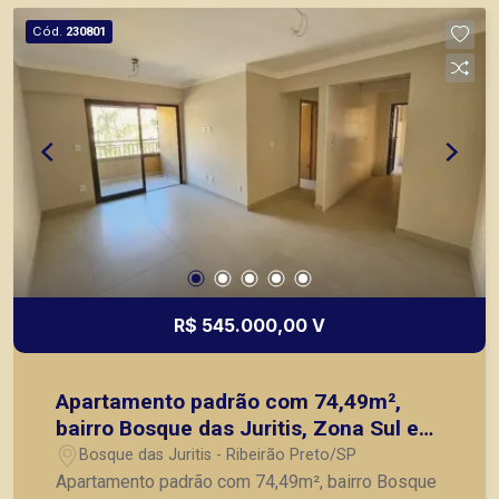
Cód.
230801
R$ 545.000,00 V
Apartamento padrão com 74,49m²,
bairro Bosque das Juritis, Zona Sul em
Ribeirão Preto/SP.
Bosque das Juritis - Ribeirão Preto/SP
Apartamento padrão com 74,49m², bairro Bosque