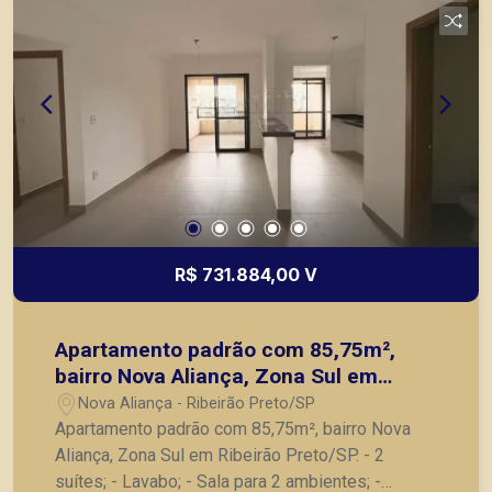
R$ 731.884,00 V
Apartamento padrão com 85,75m²,
bairro Nova Aliança, Zona Sul em
Ribeirão Preto/SP.
Nova Aliança - Ribeirão Preto/SP
Apartamento padrão com 85,75m², bairro Nova
Aliança, Zona Sul em Ribeirão Preto/SP. - 2
suítes; - Lavabo; - Sala para 2 ambientes; -