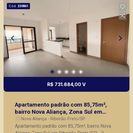
Cód.
230861
R$ 731.884,00 V
Apartamento padrão com 85,75m²,
bairro Nova Aliança, Zona Sul em
Ribeirão Preto/SP.
Nova Aliança - Ribeirão Preto/SP
Apartamento padrão com 85,75m², bairro Nova