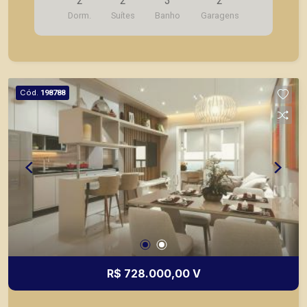
2
2
3
2
Dorm.
Suítes
Banho
Garagens
Cód.
198788
R$ 728.000,00 V