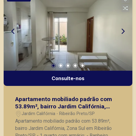
Consulte-nos
Apartamento mobiliado padrão com
53.89m², bairro Jardim Califórnia,
Zona Sul em Ribeirão Preto/SP.
Jardim Califórnia - Ribeirão Preto/SP
Apartamento mobiliado padrão com 53.89m²,
bairro Jardim Califórnia, Zona Sul em Ribeirão
Preto/SP. - 1 quarto com armário; - Banheiro