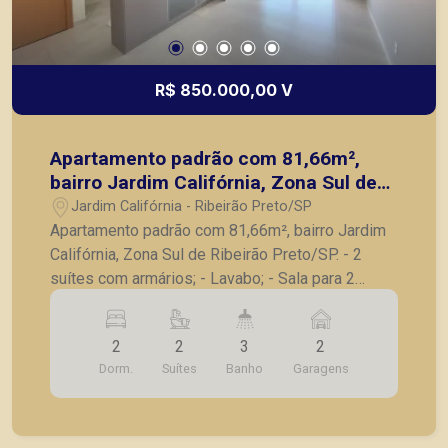
R$ 850.000,00 V
Apartamento padrão com 81,66m²,
bairro Jardim Califórnia, Zona Sul de
Ribeirão Preto/SP.
Jardim Califórnia - Ribeirão Preto/SP
Apartamento padrão com 81,66m², bairro Jardim
Califórnia, Zona Sul de Ribeirão Preto/SP. - 2
suítes com armários; - Lavabo; - Sala para 2
ambientes; - Varanda gourmet fechada em vidro; -
Cozinha planejada; - Lavanderia; - 2 vagas de
2
2
3
2
garagem. A Piramid tem como objetivo atender
Dorm.
Suítes
Banho
Garagens
seus clientes com agilidade e segurança, em
locação, vendas de imóveis prontos, usados ou
mesmo nos principais lançamentos da cidade de
Ribeirão Preto.