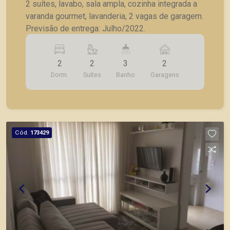
2 suítes, lavabo, sala ampla, cozinha integrada a
varanda gourmet, lavanderia, 2 vagas de garagem.
Previsão de entrega: Julho/2022.
2
2
3
2
Dorm.
Suítes
Banho
Garagens
Cód.
173429