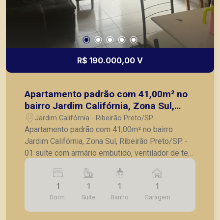
R$ 190.000,00 V
Apartamento padrão com 41,00m² no
bairro Jardim Califórnia, Zona Sul,
Ribeirão Preto/SP.
Jardim Califórnia - Ribeirão Preto/SP
Apartamento padrão com 41,00m² no bairro
Jardim Califórnia, Zona Sul, Ribeirão Preto/SP. -
01 suíte com armário embutido, ventilador de teto
e sacada; - Sala para 02 ambientes com
ventilador de teto; - Sacada; - Cozinha com
1
1
1
1
armários; - Lavanderia; - 01 vaga de garagem. A
Dorm.
Suite
Banho
Garagem
Piramid tem como objetivo atender seus clientes
com agilidade e segurança, em locação, vendas