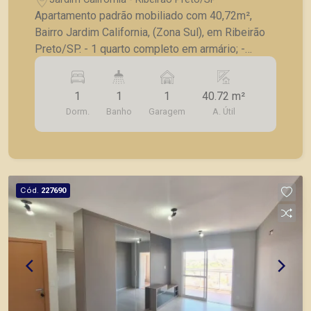
Apartamento padrão mobiliado com 40,72m²,
Bairro Jardim California, (Zona Sul), em Ribeirão
Preto/SP. - 1 quarto completo em armário; -
Banheiro social; - Sala para 2 ambientes; -
Cozinha com armário; - Lavanderia; - Sacada; - 1
1
1
1
40.72 m²
vaga de garagem. A Piramid tem como objetivo
Dorm.
Banho
Garagem
A. Útil
atender seus clientes com agilidade e segurança,
em locação, vendas de imóveis prontos, usados
ou mesmo nos principais lançamentos da cidade
de Ribeirão Preto.
Cód.
227690