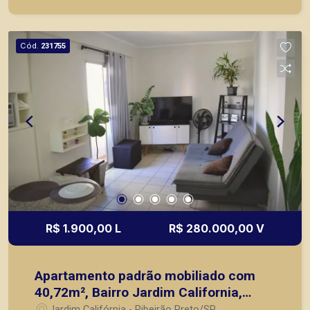
de imóveis prontos, usados ou mesmo nos
principais lançamentos da cidade de Ribeirão
Preto.
Cód.
231755
R$ 1.900,00 L
R$ 280.000,00 V
Apartamento padrão mobiliado com
40,72m², Bairro Jardim California,
(Zona Sul), em Ribeirão Preto/SP.
Jardim Califórnia - Ribeirão Preto/SP