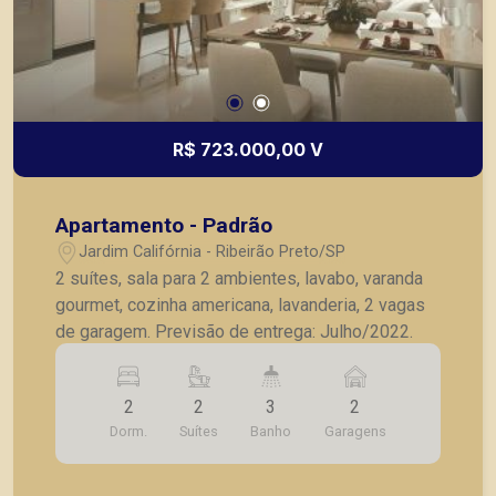
R$ 723.000,00 V
Apartamento - Padrão
Jardim Califórnia - Ribeirão Preto/SP
2 suítes, sala para 2 ambientes, lavabo, varanda
gourmet, cozinha americana, lavanderia, 2 vagas
de garagem. Previsão de entrega: Julho/2022.
2
2
3
2
Dorm.
Suítes
Banho
Garagens