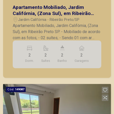
Apartamento Mobiliado, Jardim
Califórnia, (Zona Sul), em Ribeirão
Preto/SP.
Jardim Califórnia - Ribeirão Preto/SP
Apartamento Mobiliado, Jardim Califórnia, (Zona
Sul), em Ribeirão Preto SP. - Mobiliado de acordo
com as fotos; - 02 suítes; - Sendo 01 com ar
condicionado; - Banheiros completos em box
blindex, espelhos e armários; - Sala para 02
2
2
2
2
ambientes; - Sacada com linda vista livre para
Dorm.
Suítes
Banho
Garagens
Zona Sul; - Cozinha; - Lavanderia; - 02 vagas de
garagem. A Piramid tem como objetivo atender
seus clientes com agilidade e segurança, em
locação, vendas de imóveis prontos, usados ou
mesmo nos principais lançamentos da cidade de
Cód.
149087
Ribeirão Preto.