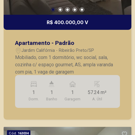
R$ 400.000,00 V
Apartamento - Padrão
Jardim Califórnia - Ribeirão Preto/SP
Mobiliado, com 1 dormitório, wc social, sala,
cozinha c/ espaço gourmet, AS, ampla varanda
com pia, 1 vaga de garagem
1
1
1
57.24 m²
Dorm.
Banho
Garagem
A. Útil
Cód.
163034