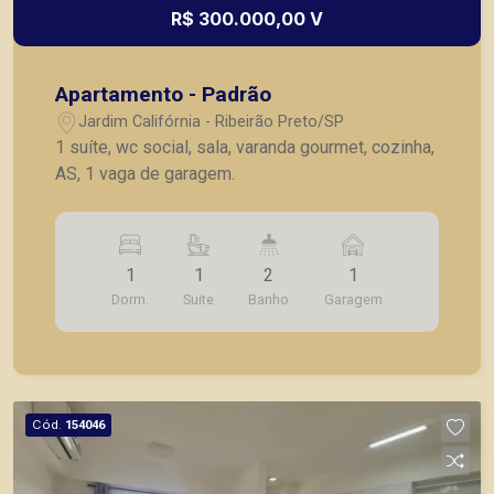
R$ 300.000,00 V
Apartamento - Padrão
Jardim Califórnia - Ribeirão Preto/SP
1 suíte, wc social, sala, varanda gourmet, cozinha,
AS, 1 vaga de garagem.
1
1
2
1
Dorm.
Suite
Banho
Garagem
Cód.
154046