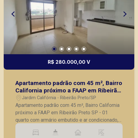
R$ 280.000,00 V
Apartamento padrão com 45 m², Bairro
California próximo a FAAP em Ribeirão
Preto SP
Jardim Califórnia - Ribeirão Preto/SP
Apartamento padrão com 45 m², Bairro California
próximo a FAAP em Ribeirão Preto SP - 01
quarto com armário embutido e ar condicionado, -
banheiro social, - sala ampla, - varanda, - cozinha
americana planejada, - lavanderia, - 01 vaga de