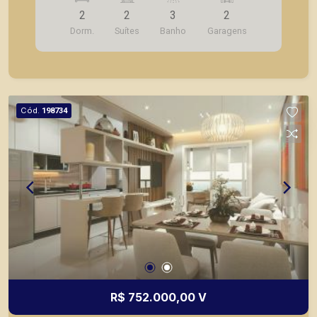
2
2
3
2
Dorm.
Suítes
Banho
Garagens
Cód.
198734
R$ 752.000,00 V