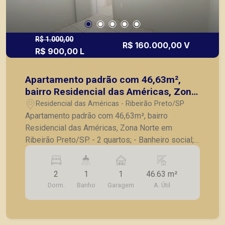
R$ 1.000,00
R$ 160.000,00 V
R$ 900,00 L
Apartamento padrão com 46,63m²,
bairro Residencial das Américas, Zona
Norte em Ribeirão Preto/SP.
Residencial das Américas - Ribeirão Preto/SP
Apartamento padrão com 46,63m², bairro
Residencial das Américas, Zona Norte em
Ribeirão Preto/SP. - 2 quartos; - Banheiro social; -
Sala para 2 ambientes; - Cozinha planejada; -
Lavanderia; - 1 vaga de garagem. A Piramid tem
2
1
1
46.63 m²
como objetivo atender seus clientes com
Dorm.
Banho
Garagem
A. Útil
agilidade e segurança, em locação, vendas de
imóveis prontos, usados ou mesmo nos
principais lançamentos da cidade de Ribeirão
Preto.