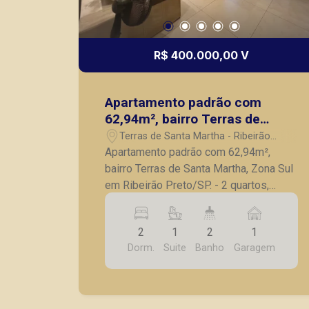
R$ 400.000,00 V
Apartamento padrão com
62,94m², bairro Terras de
Santa Martha, Zona Sul em
Terras de Santa Martha - Ribeirão
Ribeirão Preto/SP.
Preto/SP
Apartamento padrão com 62,94m²,
bairro Terras de Santa Martha, Zona Sul
em Ribeirão Preto/SP. - 2 quartos,
sendo 1 suíte completo em armários; -
Banheiro social; - Sala para 2
2
1
2
1
ambientes; - Cozinha planejada; -
Dorm.
Suite
Banho
Garagem
Lavanderia; - Sacada; - 1 vaga de
garagem. A Piramid tem como objetivo
atender seus clientes com agilidade e
segurança, em locação, vendas de