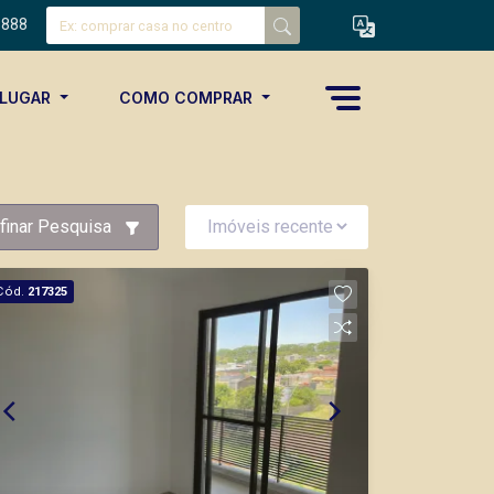
8888
ALUGAR
COMO COMPRAR
finar Pesquisa
Cód.
217325