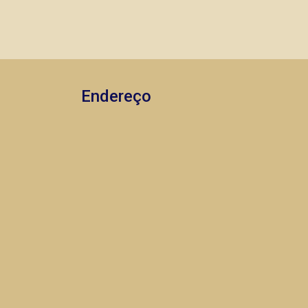
imóveis prontos, usados ou mesmo
nos principais lançamentos da cidade
de Ribeirão Preto.
Endereço