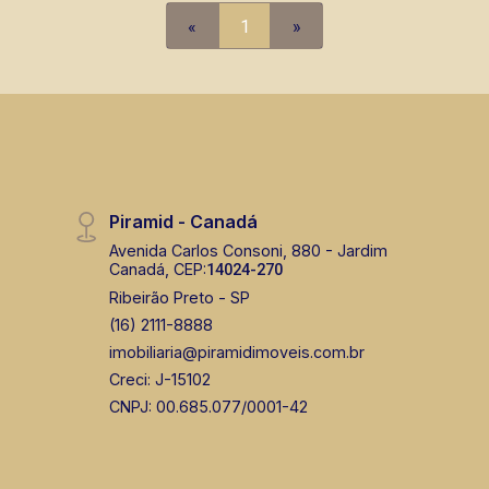
cidade de Ribeirão Preto.
«
1
»
Piramid - Canadá
Avenida Carlos Consoni, 880 - Jardim
Canadá, CEP:
14024-270
Ribeirão Preto - SP
(16) 2111-8888
imobiliaria@piramidimoveis.com.br
Creci: J-15102
CNPJ: 00.685.077/0001-42