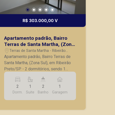
R$ 303.000,00 V
Apartamento padrão, Bairro
Terras de Santa Martha, (Zona
Sul), em Ribeirão Preto/SP.
Terras de Santa Martha - Ribeirão
Preto/SP
Apartamento padrão, Bairro Terras de
Santa Martha, (Zona Sul), em Ribeirão
Preto/SP. - 2 dormitórios, sendo 1
suíte; - Sala para 2 ambientes; -
Banheiro social; - Sacada com vista
2
1
2
1
livre; - Cozinha; - Área de serviço; - 1
Dorm.
Suite
Banho
Garagem
vaga de garagem. A Piramid tem como
objetivo atender seus clientes com
agilidade e segurança, em locação,
vendas de imóveis prontos, usados ou