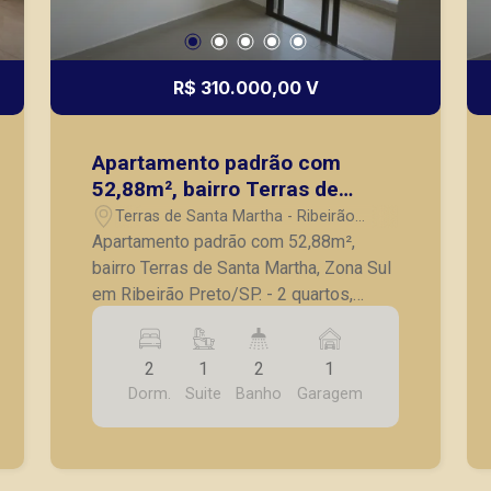
R$ 310.000,00 V
Apartamento padrão com
52,88m², bairro Terras de
Santa Martha, Zona Sul em
Terras de Santa Martha - Ribeirão
Ribeirão Preto/SP.
Preto/SP
Apartamento padrão com 52,88m²,
bairro Terras de Santa Martha, Zona Sul
em Ribeirão Preto/SP. - 2 quartos,
sendo 1 suíte; - Banheiro social; - Sala;
- Sacada; - Cozinha; - Lavanderia; - 1
2
1
2
1
vaga de garagem. A Piramid tem como
Dorm.
Suite
Banho
Garagem
objetivo atender seus clientes com
agilidade e segurança, em locação,
vendas de imóveis prontos, usados ou
mesmo nos principais lançamentos da