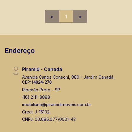
lançamentos da cidade de Ribeirão Preto.
«
1
»
Endereço
Piramid - Canadá
Avenida Carlos Consoni, 880 - Jardim Canadá,
CEP:
14024-270
Ribeirão Preto - SP
(16) 2111-8888
imobiliaria@piramidimoveis.com.br
Creci: J-15102
CNPJ: 00.685.077/0001-42