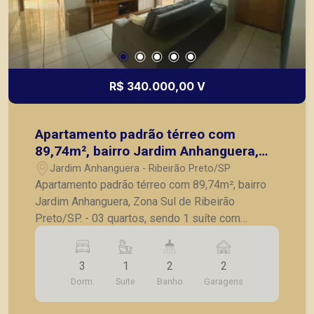
R$ 340.000,00 V
Apartamento padrão térreo com
89,74m², bairro Jardim Anhanguera,
Zona Sul de Ribeirão Preto/SP.
Jardim Anhanguera - Ribeirão Preto/SP
Apartamento padrão térreo com 89,74m², bairro
Jardim Anhanguera, Zona Sul de Ribeirão
Preto/SP. - 03 quartos, sendo 1 suíte com
armários embutidos; - Banheiro social; - Sala para
2 ambientes; - Varanda; - Cozinha planejada; -
3
1
2
2
Lavanderia com armário; - Quintal; - 2 vagas de
Dorm.
Suite
Banho
Garagens
garagem. A Piramid tem como objetivo atender
seus clientes com agilidade e segurança, em