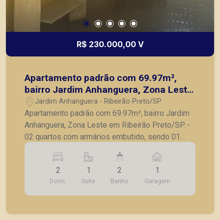
R$ 230.000,00 V
Apartamento padrão com 69.97m²,
bairro Jardim Anhanguera, Zona Leste
em Ribeirão Preto/SP.
Jardim Anhanguera - Ribeirão Preto/SP
Apartamento padrão com 69.97m², bairro Jardim
Anhanguera, Zona Leste em Ribeirão Preto/SP. -
02 quartos com armários embutido, sendo 01
suíte; - Roupeiro; - Banheiro social; - Sala para 02
ambientes; - Sacada fechada em blindex; -
2
1
2
1
Cozinha com armário embutido; - Área de serviço;
Dorm.
Suite
Banho
Garagem
- 01 vaga de garagem. A Piramid tem como
objetivo atender seus clientes com agilidade e
segurança, em locação, vendas de imóveis
prontos, usados ou mesmo nos principais