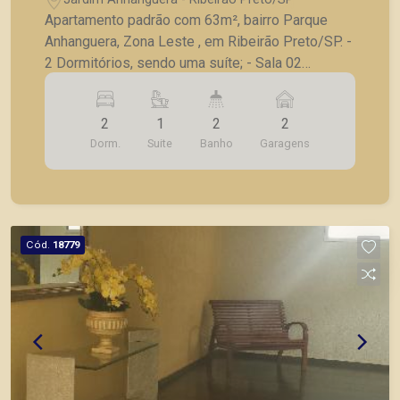
Apartamento padrão com 63m², bairro Parque
Anhanguera, Zona Leste , em Ribeirão Preto/SP. -
2 Dormitórios, sendo uma suíte; - Sala 02
ambientes; - Varanda gourmet; - Cozinha com
armários; - Banheiro social; - Área de serviço; - 2
2
1
2
2
Vagas de garagem; Piramid tem como objetivo
Dorm.
Suite
Banho
Garagens
atender seus clientes com agilidade e segurança,
em locação, vendas de imóveis prontos, usados
ou mesmo nos principais lançamentos da cidade
de Ribeirão Preto.
Cód.
18779