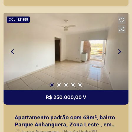
locação, vendas de imóveis prontos, usados ou
mesmo nos principais lançamentos da cidade de
Ribeirão Preto.
Cód.
121835
R$ 250.000,00 V
Apartamento padrão com 63m², bairro
Parque Anhanguera, Zona Leste , em
Ribeirão Preto/SP.
Jardim Anhanguera - Ribeirão Preto/SP