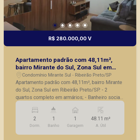
R$ 280.000,00 V
Apartamento padrão com 48,11m²,
bairro Mirante do Sul, Zona Sul em
Ribeirão Preto/SP.
Condomínio Mirante Sul - Ribeirão Preto/SP
Apartamento padrão com 48,11m², bairro Mirante
do Sul, Zona Sul em Ribeirão Preto/SP. - 2
quartos completo em armários; - Banheiro social;
- Sala para 2 ambientes; - Cozinha planejada; -
Lavanderia; - 1 vaga de garagem. Também temos
2
1
1
48.11 m²
imóveis no Nova Aliança, Jardim Botânico, Jardim
Dorm.
Banho
Garagem
A. Útil
Canadá, casas e apartamentos próximos a
mercados, farmácias, escolas, além de pontos