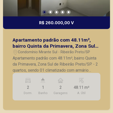
R$ 260.000,00 V
Apartamento padrão com 48.11m²,
bairro Quinta da Primavera, Zona Sul
de Ribeirão Preto/SP.
Condomínio Mirante Sul - Ribeirão Preto/SP
Apartamento padrão com 48.11m², bairro Quinta
da Primavera, Zona Sul de Ribeirão Preto/SP. - 2
quartos, sendo 01 climatizado com armário
embutido; - Banheiro social completo; - Sala para
2 ambientes com sanca de gesso; - Cozinha com
2
1
2
48.11 m²
armários planejados, fogão e sugar; - Área de
Dorm.
Banho
Garagens
A. Útil
serviço com armários; - 2 vagas de garagem. A
Piramid tem como objetivo atender seus clientes
com agilidade e segurança, em locação, vendas
de imóveis prontos, usados ou mesmo nos