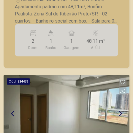
Apartamento padrão com 48,11m², Bonfim
Paulista, Zona Sul de Ribeirão Preto/SP. - 02
quartos; - Banheiro social com box; - Sala para 02
ambientes; - Cozinha com armários; - Área de
serviço; - 01 vaga de garagem. A Piramid tem
2
1
1
48.11 m²
como objetivo atender seus clientes com
Dorm.
Banho
Garagem
A. Útil
agilidade e segurança, em locação, vendas de
imóveis prontos, usados ou mesmo nos
principais lançamentos da cidade de Ribeirão
Preto.
Cód.
224453