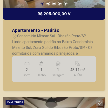
R$ 295.000,00 V
Apartamento - Padrão
Condomínio Mirante Sul - Ribeirão Preto/SP
Lindo apartamento padrão no Bairro Condomínio
Mirante Sul, Zona Sul de Ribeirão Preto/SP. - 02
dormitórios com armários planejados e
ventiladores de teto, sendo 01 com ar
condicionado; - Banheiro social com armário,
2
1
1
48.11 m²
espelho e box blindex; - Sala para 02 ambientes
Dorm.
Banho
Garagem
A. Útil
com ar condicionado; - Lavanderia; - 01 vaga de
garagem; - Com piso porcelanato, laminado e
sanca, diferenciado. Também temos imóveis no
Nova Aliança, Nova Aliança Sul, Jardim Botânico,
imóveis comerciais, casas e apartamentos
Cód.
218531
próximos a mercados, farmácias, escolas, além