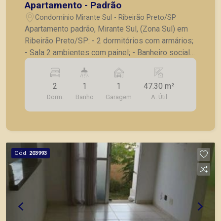
Apartamento - Padrão
Condomínio Mirante Sul - Ribeirão Preto/SP
Apartamento padrão, Mirante Sul, (Zona Sul) em
Ribeirão Preto/SP: - 2 dormitórios com armários;
- Sala 2 ambientes com painel; - Banheiro social;
- Cozinha planejada; - Lavanderia; - 1 vaga de
garagem. A Piramid tem como objetivo atender
2
1
1
47.30 m²
seus clientes com agilidade e segurança, em
Dorm.
Banho
Garagem
A. Útil
locação, vendas de imóveis prontos, usados ou
mesmo nos principais lançamentos da cidade de
Ribeirão Preto.
Cód.
203993