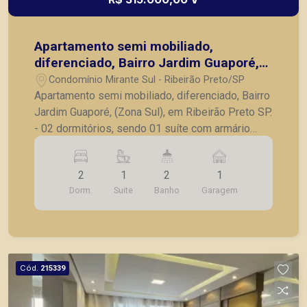
Apartamento semi mobiliado,
diferenciado, Bairro Jardim Guaporé,
(Zona Sul), em Ribeirão Preto SP.
Condomínio Mirante Sul - Ribeirão Preto/SP
Apartamento semi mobiliado, diferenciado, Bairro
Jardim Guaporé, (Zona Sul), em Ribeirão Preto SP.
- 02 dormitórios, sendo 01 suíte com armário
embutido; - Banheiro social com gabinete; - Sala
com painel; - Cozinha planejada, cooktop; -
2
1
2
1
Lavanderia; - 01 vaga de garagem. A Piramid tem
Dorm.
Suite
Banho
Garagem
como objetivo atender seus clientes com
agilidade e segurança, em locação, vendas de
imóveis prontos, usados ou mesmo nos
principais lançamentos da cidade de Ribeirão
Preto.
Cód.
215339