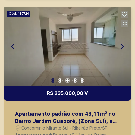
Cód.
187724
R$ 235.000,00 V
Apartamento padrão com 48,11m² no
Bairro Jardim Guaporé, (Zona Sul), em
Ribeirão Preto SP.
Condomínio Mirante Sul - Ribeirão Preto/SP