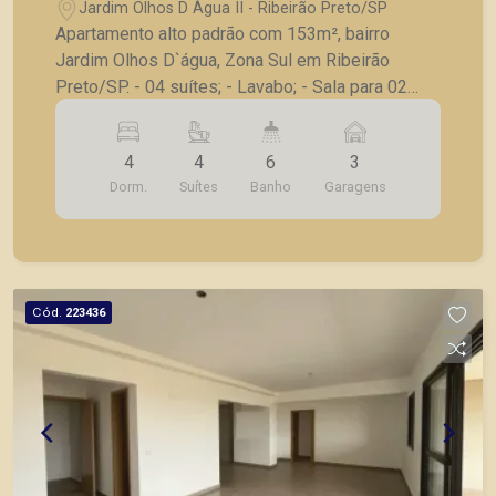
em Ribeirão Preto/SP.
Jardim Olhos D Água II - Ribeirão Preto/SP
Apartamento alto padrão com 153m², bairro
Jardim Olhos D`água, Zona Sul em Ribeirão
Preto/SP. - 04 suítes; - Lavabo; - Sala para 02
ambientes; - Varanda gourmet; - Cozinha; -
Lavanderia; - Banheiro de serviço; - 03 vagas de
4
4
6
3
garagem. A Piramid tem como objetivo atender
Dorm.
Suítes
Banho
Garagens
seus clientes com agilidade e segurança, em
locação, vendas de imóveis prontos, usados.
Cód.
223436