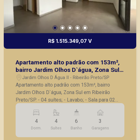
R$ 1.515.349,07 V
Apartamento alto padrão com 153m²,
bairro Jardim Olhos D`água, Zona Sul
em Ribeirão Preto/SP.
Jardim Olhos D Água II - Ribeirão Preto/SP
Apartamento alto padrão com 153m², bairro
Jardim Olhos D`água, Zona Sul em Ribeirão
Preto/SP. - 04 suítes; - Lavabo; - Sala para 02
ambientes; - Varanda gourmet; - Cozinha; -
Lavanderia; - Banheiro de serviço; - 03 vagas de
4
4
6
3
garagem. A Piramid tem como objetivo atender
Dorm.
Suítes
Banho
Garagens
seus clientes com agilidade e segurança, em
locação, vendas de imóveis prontos, usados ou