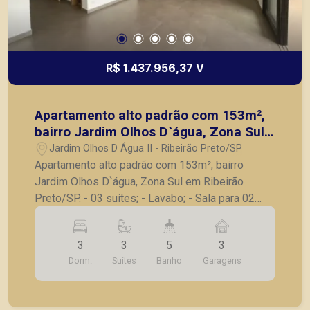
R$ 1.437.956,37 V
Apartamento alto padrão com 153m²,
bairro Jardim Olhos D`água, Zona Sul
em Ribeirão Preto/SP.
Jardim Olhos D Água II - Ribeirão Preto/SP
Apartamento alto padrão com 153m², bairro
Jardim Olhos D`água, Zona Sul em Ribeirão
Preto/SP. - 03 suítes; - Lavabo; - Sala para 02
ambientes; - Varanda gourmet; - Cozinha; -
Lavanderia; - Banheiro de serviço; - 03 vagas de
3
3
5
3
garagem. A Piramid tem como objetivo atender
Dorm.
Suítes
Banho
Garagens
seus clientes com agilidade e segurança, em
locação, vendas de imóveis prontos, usados