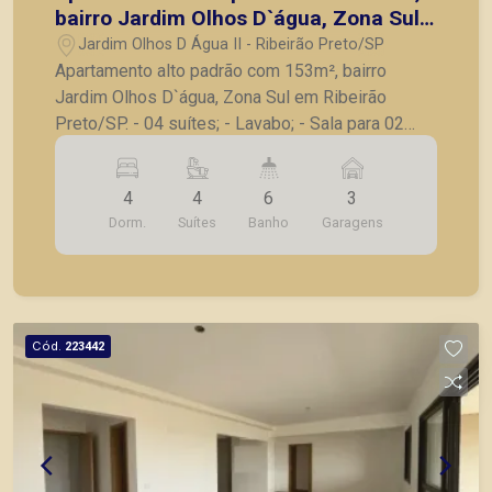
bairro Jardim Olhos D`água, Zona Sul
em Ribeirão Preto/SP.
Jardim Olhos D Água II - Ribeirão Preto/SP
Apartamento alto padrão com 153m², bairro
Jardim Olhos D`água, Zona Sul em Ribeirão
Preto/SP. - 04 suítes; - Lavabo; - Sala para 02
ambientes; - Varanda gourmet; - Cozinha; -
Lavanderia; - Banheiro de serviço; - 03 vagas de
4
4
6
3
garagem. A Piramid tem como objetivo atender
Dorm.
Suítes
Banho
Garagens
seus clientes com agilidade e segurança, em
locação, vendas de imóveis prontos, usados
Cód.
223442