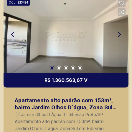
Cód.
223424
R$ 1.360.563,67 V
Apartamento alto padrão com 153m²,
bairro Jardim Olhos D`água, Zona Sul
em Ribeirão Preto/SP.
Jardim Olhos D Água II - Ribeirão Preto/SP
Apartamento alto padrão com 153m², bairro
Jardim Olhos D`água, Zona Sul em Ribeirão