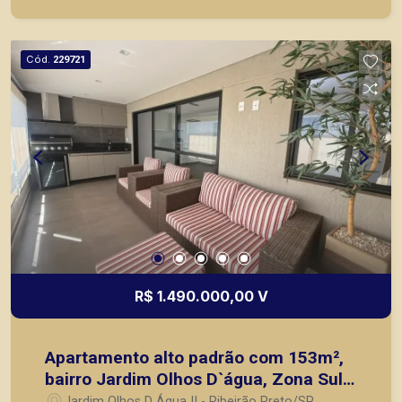
principais lançamentos da cidade de Ribeirão
Preto.
Cód.
229721
R$ 1.490.000,00 V
Apartamento alto padrão com 153m²,
bairro Jardim Olhos D`água, Zona Sul
em Ribeirão Preto/SP.
Jardim Olhos D Água II - Ribeirão Preto/SP