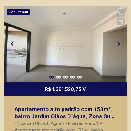
Cód.
223430
R$ 1.391.520,75 V
Apartamento alto padrão com 153m²,
bairro Jardim Olhos D`água, Zona Sul
em Ribeirão Preto/SP.
Jardim Olhos D Água II - Ribeirão Preto/SP
Apartamento alto padrão com 153m², bairro