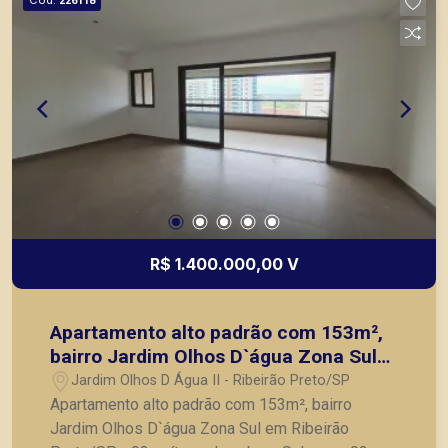
226118
R$ 1.400.000,00 V
Apartamento alto padrão com 153m²,
bairro Jardim Olhos D`água Zona Sul
em Ribeirão Preto/SP.
Jardim Olhos D Água II - Ribeirão Preto/SP
Apartamento alto padrão com 153m², bairro
Jardim Olhos D`água Zona Sul em Ribeirão