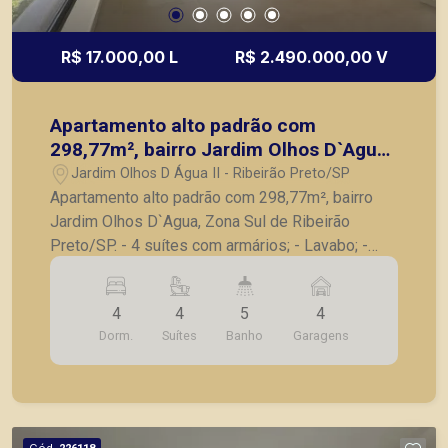
R$ 17.000,00 L
R$ 2.490.000,00 V
Apartamento alto padrão com
298,77m², bairro Jardim Olhos D`Agua,
Zona Sul de Ribeirão Preto/SP.
Jardim Olhos D Água II - Ribeirão Preto/SP
Apartamento alto padrão com 298,77m², bairro
Jardim Olhos D`Agua, Zona Sul de Ribeirão
Preto/SP. - 4 suítes com armários; - Lavabo; -
Sala para 3 ambientes; - Varanda gourmet; -
Cozinha; - Despensa; - Depósito na garagem; - 4
4
4
5
4
vagas de garagem. A Piramid tem como objetivo
Dorm.
Suítes
Banho
Garagens
atender seus clientes com agilidade e segurança,
em locação, vendas de imóveis prontos, usados
ou mesmo nos principais lançamentos da cidade
de Ribeirão Preto.
Cód.