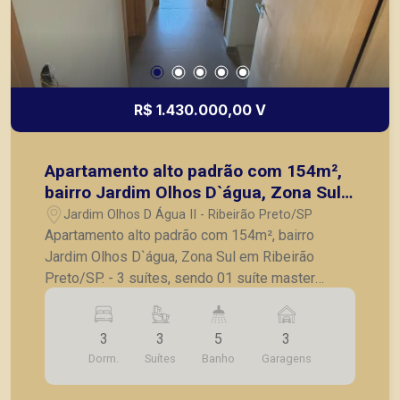
R$ 1.430.000,00 V
Apartamento alto padrão com 154m²,
bairro Jardim Olhos D`água, Zona Sul
em Ribeirão Preto/SP.
Jardim Olhos D Água II - Ribeirão Preto/SP
Apartamento alto padrão com 154m², bairro
Jardim Olhos D`água, Zona Sul em Ribeirão
Preto/SP. - 3 suítes, sendo 01 suíte master
banheiro Sr e Sra - Sala ampla; - Área gourmet ; -
Cozinha ; - Lavanderia; - 03 vagas paralelas. A
3
3
5
3
Piramid tem como objetivo atender seus clientes
Dorm.
Suítes
Banho
Garagens
com agilidade e segurança, em locação, vendas
de imóveis prontos, usados ou mesmo nos