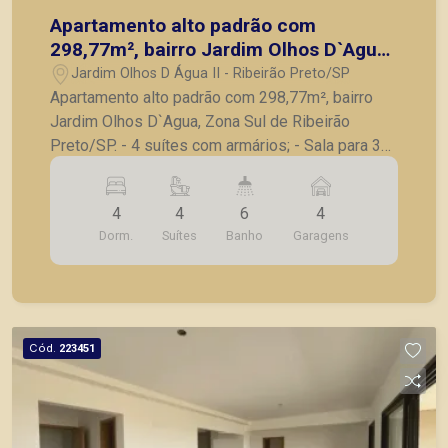
Apartamento alto padrão com
298,77m², bairro Jardim Olhos D`Agua,
Zona Sul de Ribeirão Preto/SP.
Jardim Olhos D Água II - Ribeirão Preto/SP
Apartamento alto padrão com 298,77m², bairro
Jardim Olhos D`Agua, Zona Sul de Ribeirão
Preto/SP. - 4 suítes com armários; - Sala para 3
ambientes; - Sacada gourmet; - Elevador
privativo; - Cozinha completa em armários; -
4
4
6
4
Despensa; - Área de serviço com armários; -
Dorm.
Suítes
Banho
Garagens
Roupeiro; - Medidor de energia e água
individuais; - 4 vagas de garagens. A Piramid tem
como objetivo atender seus clientes com
agilidade e segurança, em locação, vendas de
imóveis prontos, usados ou mesmo nos
Cód.
223451
principais lançamentos da cidade de Ribeirão
Preto.