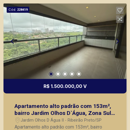
como objetivo atender seus clientes com
Cód.
228419
agilidade e segurança, em locação, vendas de
imóveis prontos, usados ou mesmo nos
principais lançamentos da cidade de Ribeirão
Preto.
R$ 1.500.000,00 V
Apartamento alto padrão com 153m²,
bairro Jardim Olhos D`Água, Zona Sul
de Ribeirão Preto/SP.
Jardim Olhos D Água II - Ribeirão Preto/SP
Apartamento alto padrão com 153m², bairro