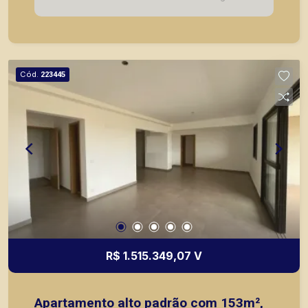
seus clientes com agilidade e segurança, em
locação, vendas de imóveis prontos, usados.
Cód.
223445
R$ 1.515.349,07 V
Apartamento alto padrão com 153m²,