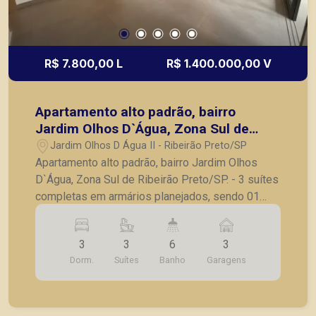
R$ 7.800,00 L
R$ 1.400.000,00 V
Apartamento alto padrão, bairro
Jardim Olhos D`Água, Zona Sul de
Ribeirão Preto/SP.
Jardim Olhos D Água II - Ribeirão Preto/SP
Apartamento alto padrão, bairro Jardim Olhos
D`Água, Zona Sul de Ribeirão Preto/SP. - 3 suítes
completas em armários planejados, sendo 01
suíte master com banheiro Sr. e Sra; - Banheiros
amplos com armários planejados e box em
3
3
6
3
blindex; - Lavabo; - Sala para 02 ambientes com
Dorm.
Suítes
Banho
Garagens
painel; - Varanda fechada em blindex; - Cozinha
completa em armários planejados; - Lavanderia
independente com armários; - Banheiro de
serviço; - 03 vagas de garagem. A Piramid tem