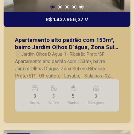
R$ 1.437.956,37 V
Apartamento alto padrão com 153m²,
bairro Jardim Olhos D`água, Zona Sul
em Ribeirão Preto/SP.
Jardim Olhos D Água II - Ribeirão Preto/SP
Apartamento alto padrão com 153m², bairro
Jardim Olhos D`água, Zona Sul em Ribeirão
Preto/SP. - 03 suítes; - Lavabo; - Sala para 02
ambientes; - Varanda gourmet; - Cozinha; -
Lavanderia; - Banheiro de serviço; - 03 vagas de
3
3
5
3
garagem. A Piramid tem como objetivo atender
Dorm.
Suítes
Banho
Garagens
seus clientes com agilidade e segurança, em
locação, vendas de imóveis prontos, usados