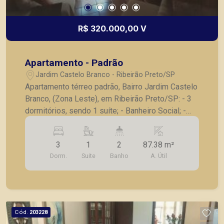
R$ 320.000,00 V
Apartamento - Padrão
Jardim Castelo Branco - Ribeirão Preto/SP
Apartamento térreo padrão, Bairro Jardim Castelo
Branco, (Zona Leste), em Ribeirão Preto/SP: - 3
dormitórios, sendo 1 suíte; - Banheiro Social; -
Sala 2 ambientes; - Cozinha com armários; -
Quintal; - 1 vaga de garagem. A Piramid tem como
3
1
2
87.38 m²
objetivo atender seus clientes com agilidade e
Dorm.
Suite
Banho
A. Útil
segurança, em locação, vendas de imóveis
prontos, usados ou mesmo nos principais
lançamentos da cidade de Ribeirão Preto.
Cód.
203228