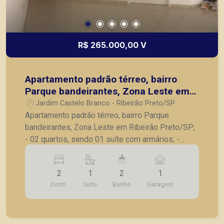
R$ 265.000,00 V
Apartamento padrão térreo, bairro
Parque bandeirantes, Zona Leste em
Ribeirão Preto/SP;
Jardim Castelo Branco - Ribeirão Preto/SP
Apartamento padrão térreo, bairro Parque
bandeirantes, Zona Leste em Ribeirão Preto/SP;
- 02 quartos, sendo 01 suíte com armários; -
Banheiro social; - Sala para 02 ambientes; -
Cozinha com armários; - Lavanderia; - Quintal; -
2
1
2
1
01 vaga de garagem descoberta. A Piramid tem
Dorm.
Suite
Banho
Garagem
como objetivo atender seus clientes com
agilidade e segurança, em locação, vendas de
imóveis prontos, usados ou mesmo nos
principais lançamentos da cidade de Ribeirão