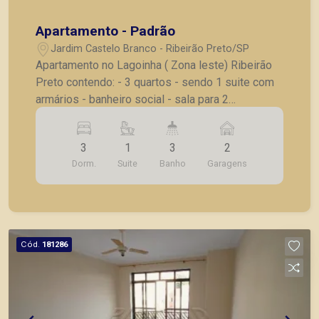
Apartamento - Padrão
Jardim Castelo Branco - Ribeirão Preto/SP
Apartamento no Lagoinha ( Zona leste) Ribeirão
Preto contendo: - 3 quartos - sendo 1 suite com
armários - banheiro social - sala para 2
ambientes - sacada - cozinha com armários -
lavanderia - banheiro de serviço - 2 vagas de
3
1
3
2
garagem A Piramid tem como objetivo atender
Dorm.
Suite
Banho
Garagens
seus clientes com agilidade e segurança, em
locação, vendas de imóveis prontos, usados ou
mesmo nos principais lançamentos da cidade de
Ribeirão Preto.
Cód.
181286