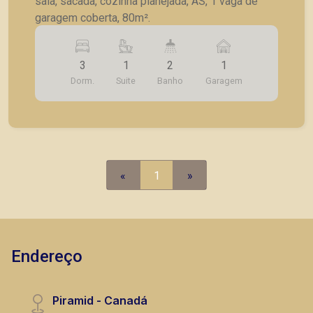
sala, sacada, cozinha planejada, AS, 1 vaga de
garagem coberta, 80m².
3
1
2
1
Dorm.
Suite
Banho
Garagem
«
1
»
Endereço
Piramid - Canadá