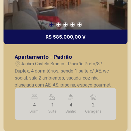
locação, vendas de imóveis prontos, usados ou
mesmo nos principais lançamentos da cidade de
Ribeirão Preto.
R$ 585.000,00 V
Apartamento - Padrão
Jardim Castelo Branco - Ribeirão Preto/SP
Duplex, 4 dormitórios, sendo 1 suíte c/ AE, wc
social, sala 2 ambientes, sacada, cozinha
planejada com AE, AS, piscina, espaço gourmet, 2
vagas de garagem.
4
1
4
2
Dorm.
Suite
Banho
Garagens