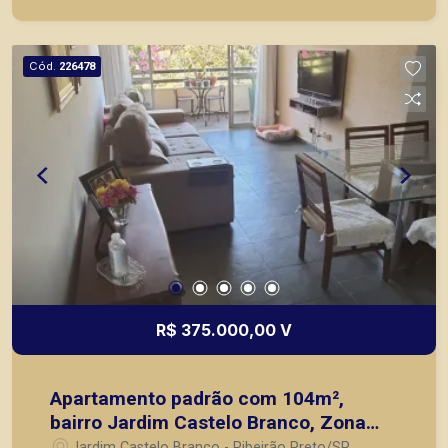
ou mesmo nos principais lançamentos da cidade
de Ribeirão Preto.
Cód.
226478
R$ 375.000,00 V
Apartamento padrão com 104m²,
bairro Jardim Castelo Branco, Zona
leste de Ribeirão Preto/SP.
Jardim Castelo Branco - Ribeirão Preto/SP