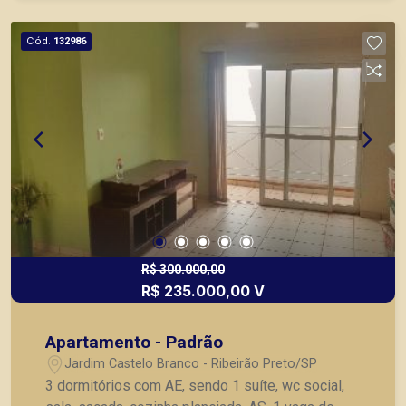
Cód.
132986
R$ 300.000,00
R$ 235.000,00 V
Apartamento - Padrão
Jardim Castelo Branco - Ribeirão Preto/SP
3 dormitórios com AE, sendo 1 suíte, wc social,