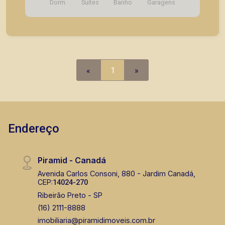
Dorm.
Suítes
Banho
Garagens
com agilidade e segurança, em locação, vendas
de imóveis prontos, usados ou mesmo nos
principais lançamentos da cidade de Ribeirão
Preto.
«
1
»
Endereço
Piramid - Canadá
Avenida Carlos Consoni, 880 - Jardim Canadá,
CEP:
14024-270
Ribeirão Preto - SP
(16) 2111-8888
imobiliaria@piramidimoveis.com.br