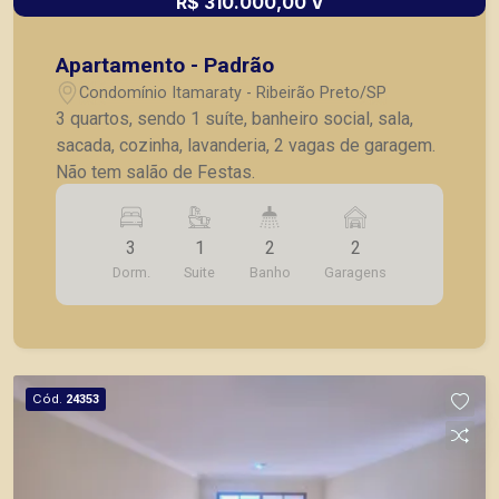
R$ 310.000,00 V
Apartamento - Padrão
Condomínio Itamaraty - Ribeirão Preto/SP
3 quartos, sendo 1 suíte, banheiro social, sala,
sacada, cozinha, lavanderia, 2 vagas de garagem.
Não tem salão de Festas.
3
1
2
2
Dorm.
Suite
Banho
Garagens
Cód.
24353