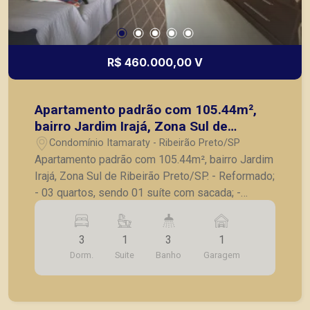
R$ 460.000,00 V
Apartamento padrão com 105.44m²,
bairro Jardim Irajá, Zona Sul de
Ribeirão Preto/SP.
Condomínio Itamaraty - Ribeirão Preto/SP
Apartamento padrão com 105.44m², bairro Jardim
Irajá, Zona Sul de Ribeirão Preto/SP. - Reformado;
- 03 quartos, sendo 01 suíte com sacada; -
Banheiro social; - Sala para 02 ambientes; -
Sacada; - Cozinha com armários planejados; -
3
1
3
1
Área de serviço com armários; - Banheiro de
Dorm.
Suite
Banho
Garagem
serviço; - 02 vagas de garagem. Local com
excelente localização, fácil acesso à
supermercados e escolas. A Piramid tem como
objetivo atender seus clientes com agilidade e