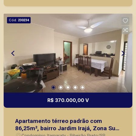
de imóveis prontos, usados ou mesmo nos
principais lançamentos da cidade de Ribeirão
Preto.
Cód.
230234
R$ 370.000,00 V
Apartamento térreo padrão com
86,25m², bairro Jardim Irajá, Zona Sul
em Ribeirão Preto/SP.
Condomínio Itamaraty - Ribeirão Preto/SP