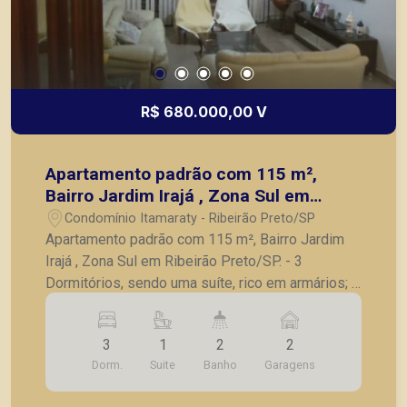
R$ 680.000,00 V
Apartamento padrão com 115 m²,
Bairro Jardim Irajá , Zona Sul em
Ribeirão Preto/SP.
Condomínio Itamaraty - Ribeirão Preto/SP
Apartamento padrão com 115 m², Bairro Jardim
Irajá , Zona Sul em Ribeirão Preto/SP. - 3
Dormitórios, sendo uma suíte, rico em armários; -
Sala grande dois ambientes; - Banheiro social; -
Cozinha com armários; - Área de serviço com
3
1
2
2
quintal; - 2 vagas Paralelas de garagem; A
Dorm.
Suite
Banho
Garagens
Piramid tem como objetivo atender seus clientes
com agilidade e segurança, em locação, vendas