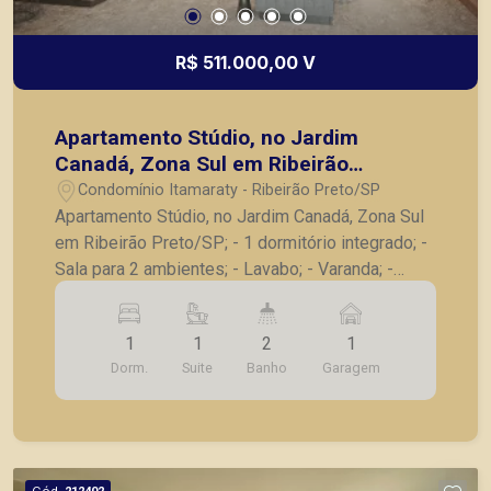
R$ 511.000,00 V
Apartamento Stúdio, no Jardim
Canadá, Zona Sul em Ribeirão
Preto/SP;
Condomínio Itamaraty - Ribeirão Preto/SP
Apartamento Stúdio, no Jardim Canadá, Zona Sul
em Ribeirão Preto/SP; - 1 dormitório integrado; -
Sala para 2 ambientes; - Lavabo; - Varanda; -
Cozinha; - Lavanderia; - 1 vaga de garagem. -
Entrega prevista para Julho de 2026. - Consulte
1
1
2
1
tabelas atualizadas e unidades disponíveis. A
Dorm.
Suite
Banho
Garagem
Piramid tem como objetivo atender seus clientes
com agilidade e segurança, em locação, vendas
de imóveis prontos, usados ou mesmo nos
principais lançamentos da cidade de Ribeirão
Preto.
Cód.