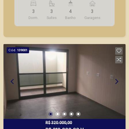
fechada em vidro; - Cozinha planejada; -
3
3
4
3
Lavanderia; - Banheiro de serviço; - 03 Vagas de
Dorm.
Suítes
Banho
Garagens
garagem. A Piramid tem como objetivo atender
seus clientes com agilidade e segurança, em
locação, vendas de imóveis prontos, usados ou
mesmo nos principais lançamentos da cidade de
Ribeirão Preto.
Cód.
139001
R$ 320.000,00