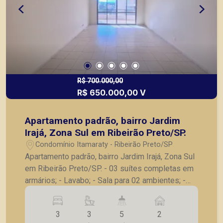
R$ 700.000,00
R$ 650.000,00 V
Apartamento padrão, bairro Jardim
Irajá, Zona Sul em Ribeirão Preto/SP.
Condomínio Itamaraty - Ribeirão Preto/SP
Apartamento padrão, bairro Jardim Irajá, Zona Sul
em Ribeirão Preto/SP. - 03 suítes completas em
armários; - Lavabo; - Sala para 02 ambientes; -
Sacada; - Cozinha com armários; - Lavanderia; -
Banheiro de serviço; - 02 vagas de garagem. A
3
3
5
2
Piramid tem como objetivo atender seus clientes