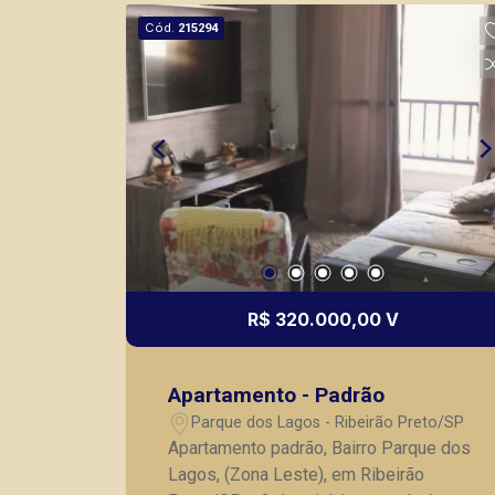
imóveis prontos, usados ou mesmo
Cód.
215294
nos principais lançamentos da cidade
de Ribeirão Preto.
R$ 320.000,00 V
Apartamento - Padrão
Parque dos Lagos - Ribeirão Preto/SP
Apartamento padrão, Bairro Parque dos
Lagos, (Zona Leste), em Ribeirão