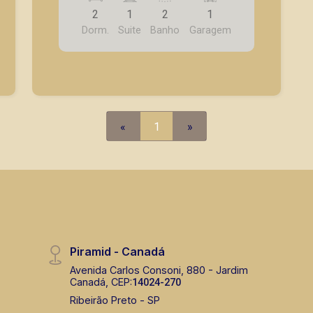
social completo; - Sala para 2
2
1
2
1
ambientes com ar-condicionado; -
Dorm.
Suite
Banho
Garagem
Sacada; - Cozinha planejada; -
Lavanderia; - Quintal; - 1 Vaga de
garagem. Também temos imóveis no
Nova Aliança, Jardim Botânico, Jardim
Canadá, casas e apartamentos
próximos a mercados, farmácias,
«
1
»
escolas, além de pontos comerciais
localizados na Zona Sul.
Piramid - Canadá
Avenida Carlos Consoni, 880 - Jardim
Canadá, CEP:
14024-270
Ribeirão Preto - SP