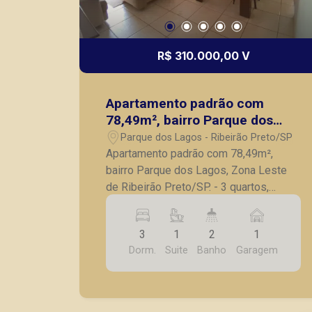
R$ 310.000,00 V
Apartamento padrão com
78,49m², bairro Parque dos
Lagos, Zona Leste de Ribeirão
Parque dos Lagos - Ribeirão Preto/SP
Preto/SP.
Apartamento padrão com 78,49m²,
bairro Parque dos Lagos, Zona Leste
de Ribeirão Preto/SP. - 3 quartos,
sendo 1 suíte; - Banheiro social; - Sala
para 2 ambientes com ar-condicionado;
3
1
2
1
- Sacada; - Cozinha ampla com armários
Dorm.
Suite
Banho
Garagem
planejados; - Lavanderia; - 1 vaga de
garagem. A Piramid tem como objetivo
atender seus clientes com agilidade e
segurança, em locação, vendas de