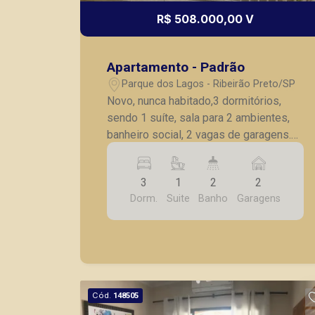
R$ 508.000,00 V
Apartamento - Padrão
Parque dos Lagos - Ribeirão Preto/SP
Novo, nunca habitado,3 dormitórios,
sendo 1 suíte, sala para 2 ambientes,
banheiro social, 2 vagas de garagens.
Condições especiais na tabela de
setembro de 2021. Visite o decorado!
3
1
2
2
Dorm.
Suite
Banho
Garagens
Cód.
148505