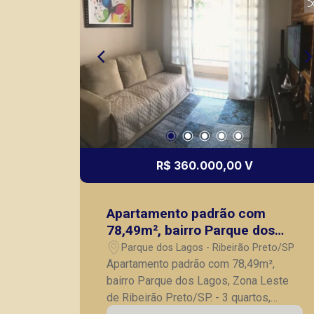
R$ 360.000,00 V
Apartamento padrão com
78,49m², bairro Parque dos
Lagos, Zona Leste de Ribeirão
Parque dos Lagos - Ribeirão Preto/SP
Preto/SP.
Apartamento padrão com 78,49m²,
bairro Parque dos Lagos, Zona Leste
de Ribeirão Preto/SP. - 3 quartos,