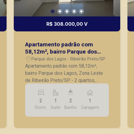
R$ 308.000,00 V
Apartamento padrão com
58,12m², bairro Parque dos
Lagos, Zona Leste de Ribeirão
Parque dos Lagos - Ribeirão Preto/SP
Preto/SP.
Apartamento padrão com 58,12m²,
bairro Parque dos Lagos, Zona Leste
de Ribeirão Preto/SP. - 2 quartos,
sendo 1 suíte; - Banheiro social; - Sala
para 2 ambientes; - Sacada; - Cozinha; -
2
1
2
1
Lavanderia integrada; - 1 vaga de
Dorm.
Suite
Banho
Garagem
garagem. A Piramid tem como objetivo
atender seus clientes com agilidade e
segurança, em locação, vendas de
imóveis prontos, usados ou mesmo