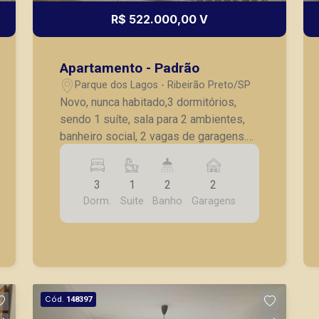
R$ 522.000,00 V
Apartamento - Padrão
Parque dos Lagos - Ribeirão Preto/SP
Novo, nunca habitado,3 dormitórios,
sendo 1 suíte, sala para 2 ambientes,
banheiro social, 2 vagas de garagens.
Condições especiais na tabela de
setembro de 2021. Visite o decorado!
3
1
2
2
Dorm.
Suite
Banho
Garagens
Cód.
148397