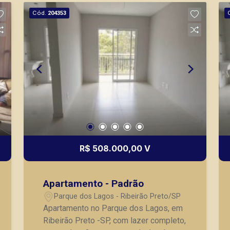
nos principais lançamentos da cidade
Cód.
204353
de Ribeirão Preto.
R$ 508.000,00 V
Apartamento - Padrão
Parque dos Lagos - Ribeirão Preto/SP
Apartamento no Parque dos Lagos, em
Ribeirão Preto -SP, com lazer completo,