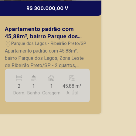
R$ 300.000,00 V
Apartamento padrão com
45,88m², bairro Parque dos
Lagos, Zona Leste de Ribeirão
Parque dos Lagos - Ribeirão Preto/SP
Preto/SP.
Apartamento padrão com 45,88m²,
bairro Parque dos Lagos, Zona Leste
de Ribeirão Preto/SP. - 2 quartos,
sendo 1 com armários embutidos e ar
condicionado; - Banheiro social com
2
1
1
45.88 m²
box blindex, espelho e gabinete; - Sala
Dorm.
Banho
Garagem
A. Útil
para 2 ambientes com painel de tv; -
Cozinha moderna com armários,
cooktop, acabamento diferenciado; -
Lavanderia com armários; - 1 vaga de
garagem coberta. A Piramid tem como
objetivo atender seus clientes com