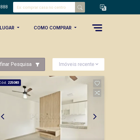
8888
ALUGAR
COMO COMPRAR
finar Pesquisa
Cód.
225083