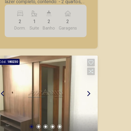
lazer completo, contendo: - 2 quartos,
sendo 1 suíte; - Sala; - Varanda
Gourmet; - Laje técnica para ar split; -
2
1
2
2
Cozinha; - Lavanderia; - Opção de
Dorm.
Suite
Banho
Garagens
quintal; - Opção de lavabo; - 1 vaga de
garagem.
Cód.
180230