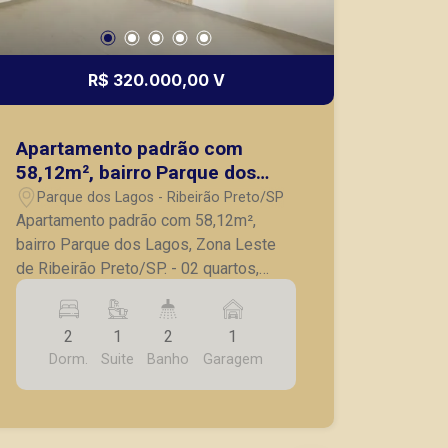
R$ 320.000,00 V
Apartamento padrão com
58,12m², bairro Parque dos
Lagos, Zona Leste de Ribeirão
Parque dos Lagos - Ribeirão Preto/SP
Preto/SP.
Apartamento padrão com 58,12m²,
bairro Parque dos Lagos, Zona Leste
de Ribeirão Preto/SP. - 02 quartos,
sendo 1 suíte; - Banheiro social; - Sala
ampla; - Sacada; - Cozinha com
2
1
2
1
armários; - Lavanderia; - 01 vaga de
Dorm.
Suite
Banho
Garagem
garagem. A Piramid tem como objetivo
atender seus clientes com agilidade e
segurança, em locação, vendas de
imóveis prontos, usados ou mesmo