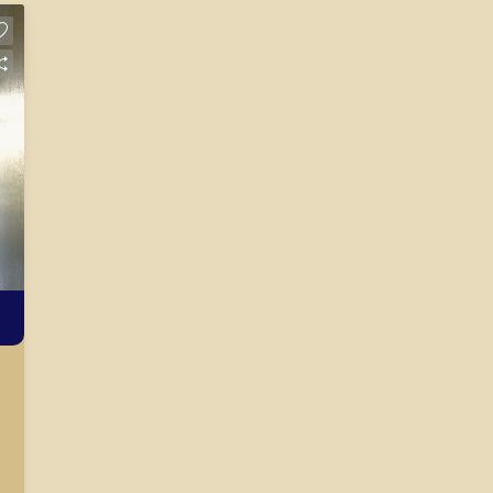
mesmo nos principais lançamentos da
cidade de Ribeirão Preto.