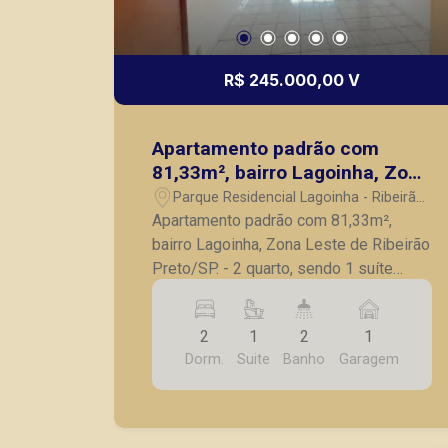
R$ 245.000,00 V
Apartamento padrão com
81,33m², bairro Lagoinha, Zona
Leste de Ribeirão Preto/SP.
Parque Residencial Lagoinha - Ribeirão
Preto/SP
Apartamento padrão com 81,33m²,
bairro Lagoinha, Zona Leste de Ribeirão
Preto/SP. - 2 quarto, sendo 1 suíte
completo em armários; - Banheiro
social; - Sala para 2 ambientes; -
2
1
2
1
Sacada; - Cozinha com armários; -
Dorm.
Suite
Banho
Garagem
Lavanderia; - 1 vaga de garagem. A
Piramid tem como objetivo atender
seus clientes com agilidade e
segurança, em locação, vendas de