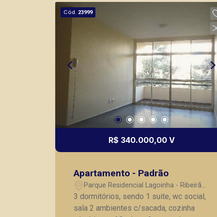
imóveis prontos, usados ou mesmo
Cód.
23999
nos principais lançamentos da cidade
de Ribeirão Preto.
R$ 340.000,00 V
Apartamento - Padrão
Parque Residencial Lagoinha - Ribeirão
Preto/SP
3 dormitórios, sendo 1 suite, wc social,
sala 2 ambientes c/sacada, cozinha