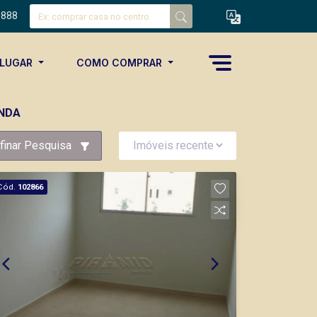
8888
ALUGAR
COMO COMPRAR
ENDA
finar Pesquisa
Cód.
102866