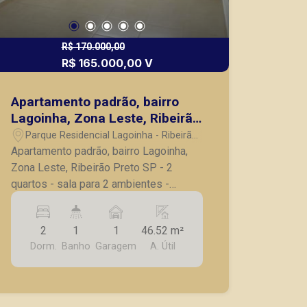
R$ 170.000,00
R$ 165.000,00 V
Apartamento padrão, bairro
Lagoinha, Zona Leste, Ribeirão
Preto SP
Parque Residencial Lagoinha - Ribeirão
Preto/SP
Apartamento padrão, bairro Lagoinha,
Zona Leste, Ribeirão Preto SP - 2
quartos - sala para 2 ambientes -
cozinha com gabinete - banheiro social
com gabinete, box blindex - lavanderia -
2
1
1
46.52 m²
1 vaga de garagem A Piramid tem como
Dorm.
Banho
Garagem
A. Útil
objetivo atender seus clientes com
agilidade e segurança, em locação,
vendas de imóveis prontos, usados ou
mesmo nos principais lançamentos da