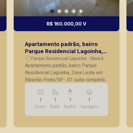
R$ 160.000,00 V
Apartamento padrão, bairro
Parque Residencial Lagoinha,
Zona Leste em Ribeirão
Parque Residencial Lagoinha - Ribeirão
Preto/SP.
Preto/SP
Apartamento padrão, bairro Parque
Residencial Lagoinha, Zona Leste em
Ribeirão Preto/SP. - 01 suíte completa
em armário; - Sacada; - Sala para 02
ambiente; - Cozinha com Armário; - Área
1
1
1
1
de serviço; - 01 vaga de garagem.
Dorm.
Suite
Banho
Garagem
Excelente localização. A Piramid tem
como objetivo atender seus clientes
com agilidade e segurança, em locação,
vendas de imóveis prontos, usados ou