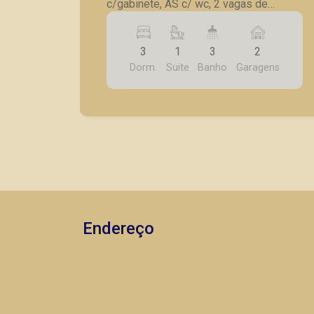
c/gabinete, AS c/ wc, 2 vagas de
garagem.
3
1
3
2
Dorm.
Suite
Banho
Garagens
Endereço