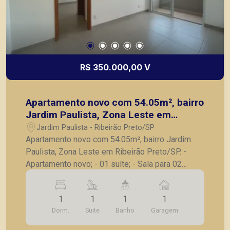
R$ 350.000,00 V
Apartamento novo com 54.05m², bairro
Jardim Paulista, Zona Leste em
Ribeirão Preto/SP.
Jardim Paulista - Ribeirão Preto/SP
Apartamento novo com 54.05m², bairro Jardim
Paulista, Zona Leste em Ribeirão Preto/SP. -
Apartamento novo; - 01 suíte; - Sala para 02
ambientes; - Sacada; - Cozinha; - Área de serviço;
- Laje técnica; - 01 vaga de garagem. A Piramid
1
1
1
1
tem como objetivo atender seus clientes com
Dorm.
Suite
Banho
Garagem
agilidade e segurança, em locação, vendas de
imóveis prontos, usados ou mesmo nos