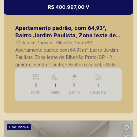
R$ 400.997,00 V
Apartamento padrão, com 64,93²,
Bairro Jardim Paulista, Zona leste de
Ribeirão Preto/SP
Jardim Paulista - Ribeirão Preto/SP
Apartamento padrão com 64,93m², bairro Jardim
Paulista, Zona leste de Ribeirão Preto/SP. - 2
quartos, sendo 1 suíte; - Banheiro social; - Sala
para 2 ambientes; - Sacada; - Cozinha; -
Lavanderia; - 1 vaga de garagem. A Piramid tem
2
1
2
1
como objetivo atender seus clientes com
Dorm.
Suite
Banho
Garagem
agilidade e segurança, em locação, vendas de
imóveis prontos, usados ou mesmo nos
principais lançamentos da cidade de Ribeirão
Preto.
Cód.
227600