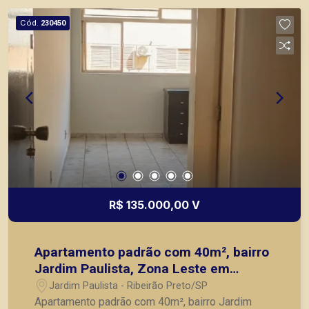
Cód.
230450
R$ 135.000,00 V
Apartamento padrão com 40m², bairro
Jardim Paulista, Zona Leste em
Ribeirão Preto/SP.
Jardim Paulista - Ribeirão Preto/SP
Apartamento padrão com 40m², bairro Jardim