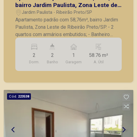
bairro Jardim Paulista, Zona Leste de
Ribeirão Preto/SP.
Jardim Paulista - Ribeirão Preto/SP
Apartamento padrão com 58,76m², bairro Jardim
Paulista, Zona Leste de Ribeirão Preto/SP. - 2
quartos com armários embutidos; - Banheiro
Social; - Sala 2 ambientes; - Cozinha; - Área de
Serviço; - Banheiro de Serviço; - 1 vaga de
2
2
1
58.76 m²
garagem coberta. A Piramid tem como objetivo
Dorm.
Banho
Garagem
A. Útil
atender seus clientes com agilidade e segurança,
em locação, vendas de imóveis prontos, usados
ou mesmo nos principais lançamentos da cidade
de Ribeirão Preto.
Cód.
223538