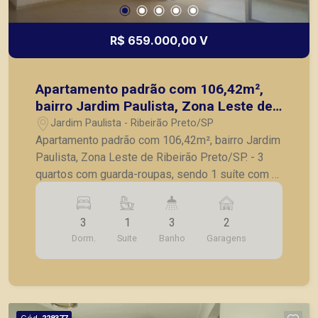
R$ 659.000,00 V
Apartamento padrão com 106,42m²,
bairro Jardim Paulista, Zona Leste de
Ribeirão Preto/SP.
Jardim Paulista - Ribeirão Preto/SP
Apartamento padrão com 106,42m², bairro Jardim
Paulista, Zona Leste de Ribeirão Preto/SP. - 3
quartos com guarda-roupas, sendo 1 suíte com ar
condicionado; - Sala para 2 ambientes com ar
condicionado; - Lavabo; - Varanda gourmet com
3
1
3
2
churrasqueira, fechada em blindex com persiana;
Dorm.
Suite
Banho
Garagens
- Cozinha planejada; - Lavanderia; - Banheiro de
serviço; - 2 vagas de garagem. A Piramid tem
como objetivo atender seus clientes com
agilidade e segurança, em locação, vendas de
imóveis prontos, usados ou mesmo nos
Cód.