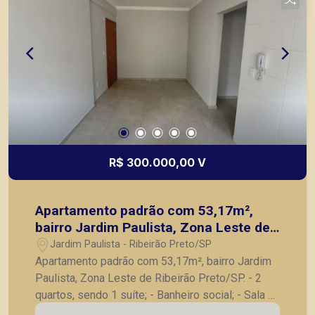
R$ 300.000,00 V
Apartamento padrão com 53,17m²,
bairro Jardim Paulista, Zona Leste de
Ribeirão Preto/SP.
Jardim Paulista - Ribeirão Preto/SP
Apartamento padrão com 53,17m², bairro Jardim
Paulista, Zona Leste de Ribeirão Preto/SP. - 2
quartos, sendo 1 suíte; - Banheiro social; - Sala 2
ambientes; - Cozinha; - Lavanderia; - 1 vaga de