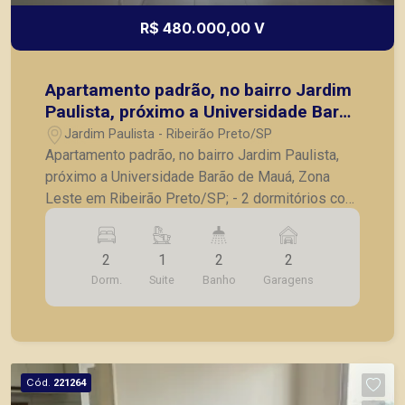
R$ 480.000,00 V
Apartamento padrão, no bairro Jardim
Paulista, próximo a Universidade Barão
de Mauá, Zona Leste em Ribeirão
Jardim Paulista - Ribeirão Preto/SP
Preto/SP;
Apartamento padrão, no bairro Jardim Paulista,
próximo a Universidade Barão de Mauá, Zona
Leste em Ribeirão Preto/SP; - 2 dormitórios com
armários embutidos, sendo 1 suíte; - Banheiro
social com armário embutido; - Sala para 2
2
1
2
2
ambientes; - Varanda ampla; - Cozinha com
Dorm.
Suite
Banho
Garagens
móveis planejados; - Lavanderia planejada; - 2
vagas de garagem; - Apartamento novo, nunca
habitado. A Piramid tem como objetivo atender
seus clientes com agilidade e segurança, em
locação, vendas de imóveis prontos, usados ou
Cód.
221264
mesmo nos principais lançamentos da cidade de