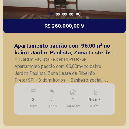
R$ 260.000,00 V
Apartamento padrão com 96,00m² no
bairro Jardim Paulista, Zona Leste de
Ribeirão Preto/SP;
Jardim Paulista - Ribeirão Preto/SP
Apartamento padrão com 96,00m² no bairro
Jardim Paulista, Zona Leste de Ribeirão
Preto/SP; - 3 dormitórios; - Banheiro social; -
Sala para 2 ambientes; - Cozinha planejada; - Área
de serviços; - Banheiro de serviço; - 1 vaga de
3
2
1
96 m²
garagem. A Piramid tem como objetivo atender
Dorm.
Banho
Garagem
A. Útil
seus clientes com agilidade e segurança, em
locação, vendas de imóveis prontos, usados ou
mesmo nos principais lançamentos da cidade de
Ribeirão Preto.