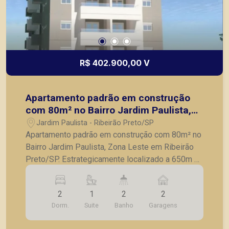
R$ 402.900,00 V
Apartamento padrão em construção
com 80m² no Bairro Jardim Paulista,
Zona Leste em Ribeirão Preto/SP.
Jardim Paulista - Ribeirão Preto/SP
Apartamento padrão em construção com 80m² no
Bairro Jardim Paulista, Zona Leste em Ribeirão
Preto/SP. Estrategicamente localizado a 650m da
Faculdade Barão de Mauá e cercado de inúmeros
restaurantes, bares, farmácias, escolas,
2
1
2
2
mercados, lojas, entre muitos outros serviços
Dorm.
Suite
Banho
Garagens
que oferecem total comodidade e praticidade
aos moradores dessa região. - 2 quartos, sendo