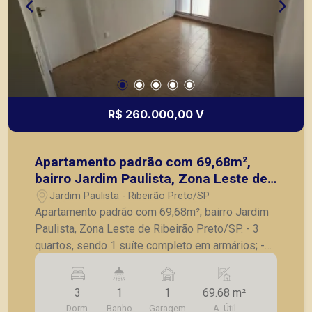
R$ 260.000,00 V
Apartamento padrão com 69,68m²,
bairro Jardim Paulista, Zona Leste de
Ribeirão Preto/SP.
Jardim Paulista - Ribeirão Preto/SP
Apartamento padrão com 69,68m², bairro Jardim
Paulista, Zona Leste de Ribeirão Preto/SP. - 3
quartos, sendo 1 suíte completo em armários; -
Banheiro social; - Sala para 2 ambientes; -
Cozinha planejada; - Lavanderia; - 1 vaga de
3
1
1
69.68 m²
garagem. A Piramid tem como objetivo atender
Dorm.
Banho
Garagem
A. Útil