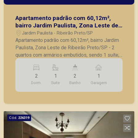
Apartamento padrão com 60,12m²,
bairro Jardim Paulista, Zona Leste de
Ribeirão Preto/SP.
Jardim Paulista - Ribeirão Preto/SP
Apartamento padrão com 60,12m², bairro Jardim
Paulista, Zona Leste de Ribeirão Preto/SP. - 2
quartos com armários embutidos, sendo 1 suíte; -
Banheiro social; - Sala para 2 ambientes; -
Sacada; - Cozinha com armários; - Lavanderia; - 1
2
1
2
1
vaga de garagem. A Piramid tem como objetivo
Dorm.
Suite
Banho
Garagem
atender seus clientes com agilidade e segurança,
em locação, vendas de imóveis prontos, usados
ou mesmo nos principais lançamentos da cidade
de Ribeirão Preto.
Cód.
226319