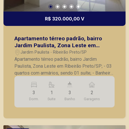
R$ 320.000,00 V
Apartamento térreo padrão, bairro
Jardim Paulista, Zona Leste em
Ribeirão Preto/SP;
Jardim Paulista - Ribeirão Preto/SP
Apartamento térreo padrão, bairro Jardim
Paulista, Zona Leste em Ribeirão Preto/SP; - 03
quartos com armários, sendo 01 suíte; - Banheiro
social; - Sala para 02 ambientes; - Sacada; -
Cozinha com armários; - Área de serviço; -
3
1
3
2
Banheiro de serviço; - Quintal; - 02 vagas de
Dorm.
Suite
Banho
Garagens
garagem. Também temos imóveis no Nova
Aliança, Jardim Botânico, Jardim Canadá, casas e
apartamentos próximos a mercados, farmácias,
escolas, além de pontos comerciais localizados
na Zona Sul.