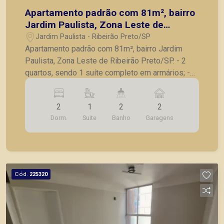
Apartamento padrão com 81m², bairro
Jardim Paulista, Zona Leste de
Ribeirão Preto/SP.
Jardim Paulista - Ribeirão Preto/SP
Apartamento padrão com 81m², bairro Jardim
Paulista, Zona Leste de Ribeirão Preto/SP. - 2
quartos, sendo 1 suíte completo em armários; -
Banheiro social; - Sala para 2 ambientes; - Sacada
fechada em vidro; - Cozinha planejada; -
2
1
2
2
Lavanderia; - 2 vagas de garagem. A Piramid tem
Dorm.
Suite
Banho
Garagens
como objetivo atender seus clientes com
agilidade e segurança, em locação, vendas de
imóveis prontos, usados ou mesmo nos
principais lançamentos da cidade de Ribeirão
Preto.
Cód.
225320