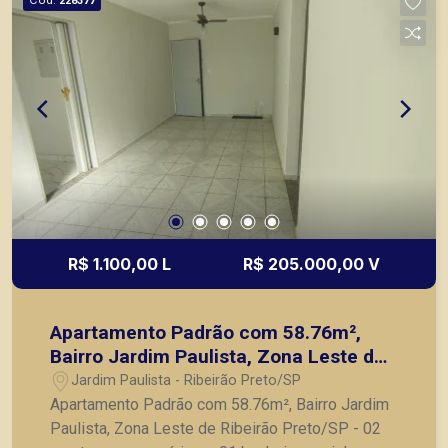
228377
principais lançamentos da cidade de Ribeirão
Preto.
R$ 1.100,00 L
R$ 205.000,00 V
Apartamento Padrão com 58.76m²,
Bairro Jardim Paulista, Zona Leste de
Ribeirão Preto/SP.
Jardim Paulista - Ribeirão Preto/SP
Apartamento Padrão com 58.76m², Bairro Jardim
Paulista, Zona Leste de Ribeirão Preto/SP - 02