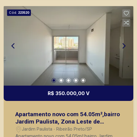
Preto.
Cód.
223520
R$ 350.000,00 V
Apartamento novo com 54.05m²,bairro
Jardim Paulista, Zona Leste de
Ribeirão Preto/SP.
Jardim Paulista - Ribeirão Preto/SP
Apartamento novo com 54.05m²,bairro Jardim