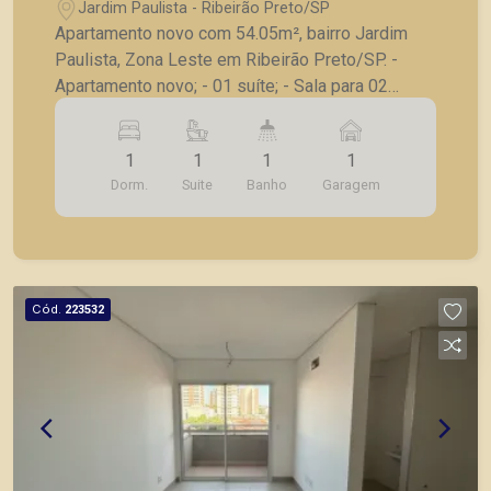
Ribeirão Preto/SP.
Jardim Paulista - Ribeirão Preto/SP
Apartamento novo com 54.05m², bairro Jardim
Paulista, Zona Leste em Ribeirão Preto/SP. -
Apartamento novo; - 01 suíte; - Sala para 02
ambientes; - Sacada; - Cozinha; - Área de serviço;
- Laje técnica; - 01 vaga de garagem. A Piramid
1
1
1
1
tem como objetivo atender seus clientes com
Dorm.
Suite
Banho
Garagem
agilidade e segurança, em locação, vendas de
imóveis prontos, usados ou mesmo nos
principais lançamentos da cidade de Ribeirão
Preto.
Cód.
223532