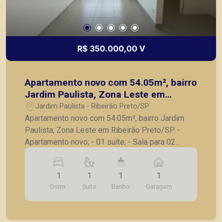
R$ 350.000,00 V
Apartamento novo com 54.05m², bairro
Jardim Paulista, Zona Leste em
Ribeirão Preto/SP.
Jardim Paulista - Ribeirão Preto/SP
Apartamento novo com 54.05m², bairro Jardim
Paulista, Zona Leste em Ribeirão Preto/SP. -
Apartamento novo; - 01 suíte; - Sala para 02
ambientes; - Sacada; - Cozinha; - Área de serviço;
- Laje técnica; - 01 Vaga de garagem. A Piramid
1
1
1
1
tem como objetivo atender seus clientes com
Dorm.
Suite
Banho
Garagem
agilidade e segurança, em locação, vendas de
imóveis prontos, usados ou mesmo nos
principais lançamentos da cidade de Ribeirão