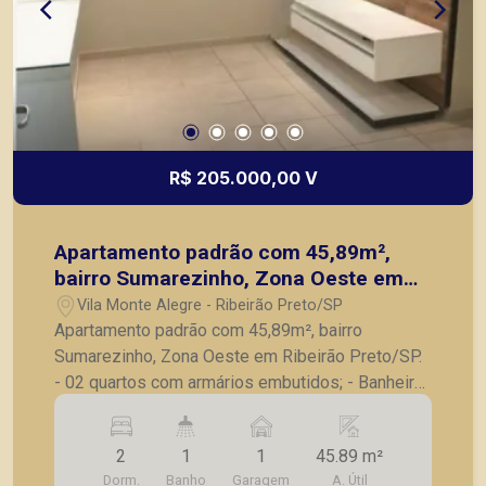
R$ 205.000,00 V
Apartamento padrão com 45,89m²,
bairro Sumarezinho, Zona Oeste em
Ribeirão Preto/SP.
Vila Monte Alegre - Ribeirão Preto/SP
Apartamento padrão com 45,89m², bairro
Sumarezinho, Zona Oeste em Ribeirão Preto/SP.
- 02 quartos com armários embutidos; - Banheiro
social completo; - Sala para 02 ambientes; -
Cozinha com armários planejados; - Área de
2
1
1
45.89 m²
serviço com armários; - 01 vaga de garagem. A
Dorm.
Banho
Garagem
A. Útil