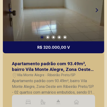
R$ 320.000,00 V
Apartamento padrão com 93.49m²,
bairro Vila Monte Alegre, Zona Oeste
em Ribeirão Preto/SP.
Vila Monte Alegre - Ribeirão Preto/SP
Apartamento padrão com 93.49m², bairro Vila
Monte Alegre, Zona Oeste em Ribeirão Preto/SP.
- 02 quartos com armários embutidos, sendo 01
suíte; - Sala para 02 ambientes; - Banheiro social
completo; - Cozinha planejada completa em