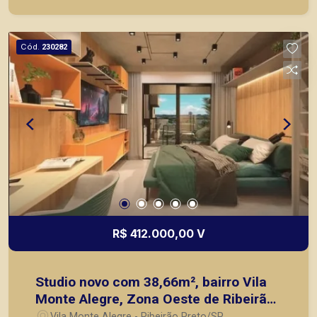
para profissionais, estudantes ou para quem
busca praticidade e conforto no dia a dia, sem a
preocupação com mudanças, compra de móveis
Cód.
230282
ou montagem do imóvel. A Piramid tem como
objetivo atender seus clientes com agilidade e
segurança, em locação, vendas de imóveis
prontos, usados ou mesmo nos principais
lançamentos da cidade de Ribeirão Preto.
R$ 412.000,00 V
Studio novo com 38,66m², bairro Vila
Monte Alegre, Zona Oeste de Ribeirão
Preto/SP.
Vila Monte Alegre - Ribeirão Preto/SP