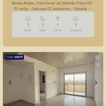
Monte Alegre, Zona Oeste de Ribeirão Preto/SP.
- 01 suíte; - Sala para 02 ambientes; - Sacada; -
Cozinha; - Área de serviço; - 1 vaga de garagem.
A Piramid tem como objetivo atender seus
1
1
1
1
clientes com agilidade e segurança, em locação,
Dorm.
Suite
Banho
Garagem
vendas de imóveis prontos, usados ou mesmo
nos principais lançamentos da cidade de Ribeirão
Preto.
Cód.
230273