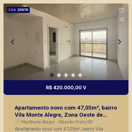
Cód.
230276
R$ 420.000,00 V
Apartamento novo com 47,05m², bairro
Vila Monte Alegre, Zona Oeste de
Ribeirão Preto/SP.
Vila Monte Alegre - Ribeirão Preto/SP
Apartamento novo com 47,05m², bairro Vila