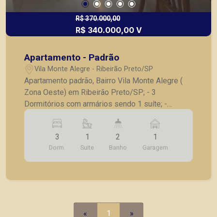
R$ 370.000,00
R$ 340.000,00 V
Apartamento - Padrão
Vila Monte Alegre - Ribeirão Preto/SP
Apartamento padrão, Bairro Vila Monte Alegre (
Zona Oeste) em Ribeirão Preto/SP; - 3
Dormitórios com armários sendo 1 suíte; -
Banheiro social completo; - Sala para 02
ambientes ampla; - Sacada; - Cozinha planejada; -
3
1
2
1
Lavanderia; - 1 Vaga de garagem. A Piramid tem
Dorm.
Suite
Banho
Garagem
como objetivo atender seus clientes com
agilidade e segurança, em locação, vendas de
imóveis prontos, usados ou mesmo nos
principais lançamentos da cidade de Ribeirão
Preto.
«
1
»