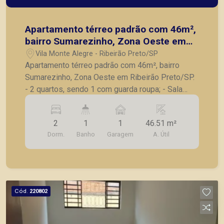
Apartamento térreo padrão com 46m²,
bairro Sumarezinho, Zona Oeste em
Ribeirão Preto/SP.
Vila Monte Alegre - Ribeirão Preto/SP
Apartamento térreo padrão com 46m², bairro
Sumarezinho, Zona Oeste em Ribeirão Preto/SP.
- 2 quartos, sendo 1 com guarda roupa; - Sala
para 2ambientes; - Banheiro social; - Cozinha
com armários planejados; - Área de serviço; - 1
2
1
1
46.51 m²
vaga de garagem. A Piramid tem como objetivo
Dorm.
Banho
Garagem
A. Útil
atender seus clientes com agilidade e segurança,
em locação, vendas de imóveis prontos, usados
ou mesmo nos principais lançamentos da cidade
de Ribeirão Preto.
Cód.
220802