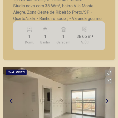
Studio novo com 38,66m², bairro Vila Monte
Alegre, Zona Oeste de Ribeirão Preto/SP. -
Quarto/sala; - Banheiro social; - Varanda gourmet;
- Cozinha; - Área de serviço; - 1 vaga de garagem.
A Piramid tem como objetivo atender seus
1
1
1
38.66 m²
clientes com agilidade e segurança, em locação,
Dorm.
Banho
Garagem
A. Útil
vendas de imóveis prontos, usados ou mesmo
nos principais lançamentos da cidade de Ribeirão
Preto.
Cód.
230279