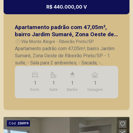
R$ 440.000,00 V
Apartamento padrão com 47,05m²,
bairro Jardim Sumaré, Zona Oeste de
Ribeirão Preto/SP.
Vila Monte Alegre - Ribeirão Preto/SP
Apartamento padrão com 47,05m², bairro Jardim
Sumaré, Zona Oeste de Ribeirão Preto/SP. - 1
suíte; - Sala para 2 ambientes; - Sacada; -
Cozinha; - 1 vaga de garagem. A Piramid tem
como objetivo atender seus clientes com
1
1
1
1
agilidade e segurança, em locação, vendas de
Dorm.
Suite
Banho
Garagem
imóveis prontos, usados ou mesmo nos
principais lançamentos da cidade de Ribeirão
Preto.
Cód.
226919