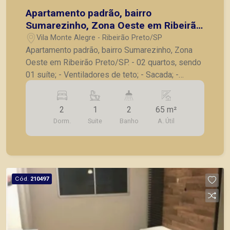
Apartamento padrão, bairro
Sumarezinho, Zona Oeste em Ribeirão
Preto/SP.
Vila Monte Alegre - Ribeirão Preto/SP
Apartamento padrão, bairro Sumarezinho, Zona
Oeste em Ribeirão Preto/SP. - 02 quartos, sendo
01 suíte; - Ventiladores de teto; - Sacada; -
Cozinha; - Lavanderia; - 01 vaga de garagem
coberta (com possibilidade de uma 2ª vaga); A
2
1
2
65 m²
Piramid tem como objetivo atender seus clientes
Dorm.
Suite
Banho
A. Útil
com agilidade e segurança, em locação, vendas
de imóveis prontos, usados ou mesmo nos
principais lançamentos da cidade de Ribeirão
Preto.
Cód.
210497