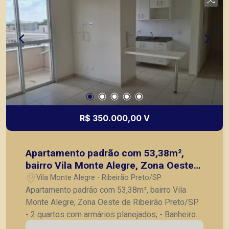
R$ 350.000,00 V
Apartamento padrão com 53,38m²,
bairro Vila Monte Alegre, Zona Oeste
de Ribeirão Preto/SP
Vila Monte Alegre - Ribeirão Preto/SP
Apartamento padrão com 53,38m², bairro Vila
Monte Alegre, Zona Oeste de Ribeirão Preto/SP.
- 2 quartos com armários planejados; - Banheiro
social; - Sala para 2 ambientes; - Sacada; -