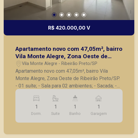
R$ 420.000,00 V
Apartamento novo com 47,05m², bairro
Vila Monte Alegre, Zona Oeste de
Ribeirão Preto/SP.
Vila Monte Alegre - Ribeirão Preto/SP
Apartamento novo com 47,05m², bairro Vila
Monte Alegre, Zona Oeste de Ribeirão Preto/SP.
- 01 suíte; - Sala para 02 ambientes; - Sacada; -
Cozinha; - Área de serviço; - 1 vaga de garagem.
A Piramid tem como objetivo atender seus
1
1
1
1
clientes com agilidade e segurança, em locação,
Dorm.
Suite
Banho
Garagem
vendas de imóveis prontos, usados ou mesmo
nos principais lançamentos da cidade de Ribeirão
Preto.