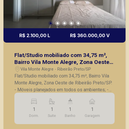
R$ 2.100,00 L
R$ 360.000,00 V
Flat/Studio mobiliado com 34,75 m²,
Bairro Vila Monte Alegre, Zona Oeste
de Ribeirão Preto/SP.
Vila Monte Alegre - Ribeirão Preto/SP
Flat/Studio mobiliado com 34,75 m², Bairro Vila
Monte Alegre, Zona Oeste de Ribeirão Preto/SP.
- Móveis planejados em todos os ambientes; -
Cozinha com armários planejados; - Banheiro
social completo; - Eletrodomésticos, incluindo
1
1
1
1
geladeira, micro-ondas e cooktop; - Utensílios
Dorm.
Suite
Banho
Garagem
domésticos essenciais; - Enxoval básico incluso;
- Pronto para morar; - 01 Vaga de garagem; Ideal