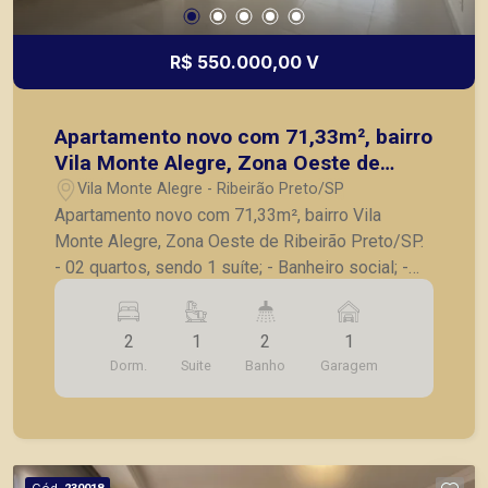
R$ 550.000,00 V
Apartamento novo com 71,33m², bairro
Vila Monte Alegre, Zona Oeste de
Ribeirão Preto/SP.
Vila Monte Alegre - Ribeirão Preto/SP
Apartamento novo com 71,33m², bairro Vila
Monte Alegre, Zona Oeste de Ribeirão Preto/SP.
- 02 quartos, sendo 1 suíte; - Banheiro social; -
Sala para 02 ambientes; - Cozinha; - Área de
serviço; - Sacada; - 1 vaga de garagem. A Piramid
2
1
2
1
tem como objetivo atender seus clientes com
Dorm.
Suite
Banho
Garagem
agilidade e segurança, em locação, vendas de
imóveis prontos, usados ou mesmo nos
principais lançamentos da cidade de Ribeirão
Preto.
Cód.