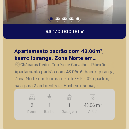
R$ 170.000,00 V
Apartamento padrão com 43.06m²,
bairro Ipiranga, Zona Norte em
Ribeirão Preto/SP.
Chácaras Pedro Corrêa de Carvalho - Ribeirão
Preto/SP
Apartamento padrão com 43.06m², bairro Ipiranga,
Zona Norte em Ribeirão Preto/SP. - 02 quartos; -
sala para 2 ambientes; - Banheiro social; -
Cozinha; - Lavanderia; - 01 vaga de garagem. A
Piramid tem como objetivo atender seus clientes
2
1
1
43.06 m²
com agilidade e segurança, em locação, vendas
Dorm.
Banho
Garagem
A. Útil
de imóveis prontos, usados ou mesmo nos
principais lançamentos da cidade de Ribeirão
Preto.