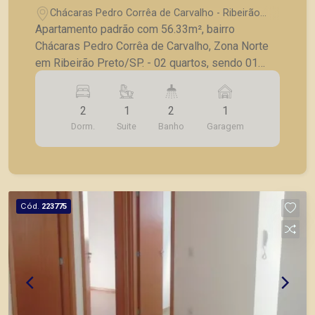
Carvalho, Zona Norte em Ribeirão
Chácaras Pedro Corrêa de Carvalho - Ribeirão
Preto/SP.
Preto/SP
Apartamento padrão com 56.33m², bairro
Chácaras Pedro Corrêa de Carvalho, Zona Norte
em Ribeirão Preto/SP. - 02 quartos, sendo 01
suíte; - Banheiro social; - Sala para 02 ambientes;
- Cozinha; - Lavanderia; - 01 vaga de garagem. A
2
1
2
1
Piramid tem como objetivo atender seus clientes
Dorm.
Suite
Banho
Garagem
com agilidade e segurança, em locação, vendas
de imóveis prontos, usados ou mesmo nos
principais lançamentos da cidade de Ribeirão
Preto.
Cód.
223775