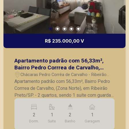
R$ 235.000,00 V
Apartamento padrão com 56,33m²,
Bairro Pedro Corrrea de Carvalho,
(Zona Norte), em Ribeirão Preto/SP.
Chácaras Pedro Corrêa de Carvalho - Ribeirão
Preto/SP
Apartamento padrão com 56,33m², Bairro Pedro
Corrrea de Carvalho, (Zona Norte), em Ribeirão
Preto/SP. - 2 quartos, sendo 1 suíte com guarda
roupa; - Banheiro social; - Sala para 2 ambientes;
- Cozinha planejada; - Lavanderia; - 1 vaga de
2
1
2
1
garagem. A Piramid tem como objetivo atender
Dorm.
Suite
Banho
Garagem
seus clientes com agilidade e segurança, em