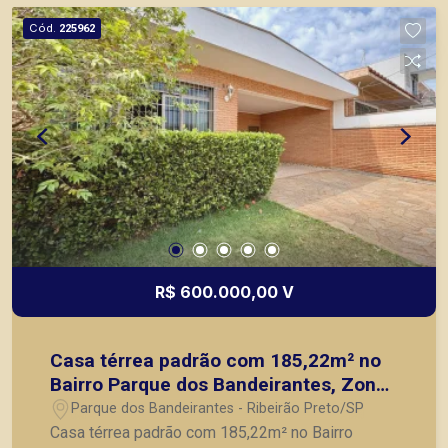
Cód.
225962
R$ 600.000,00 V
Casa térrea padrão com 185,22m² no
Bairro Parque dos Bandeirantes, Zona
Leste de Ribeirão Preto/SP:
Parque dos Bandeirantes - Ribeirão Preto/SP
Casa térrea padrão com 185,22m² no Bairro