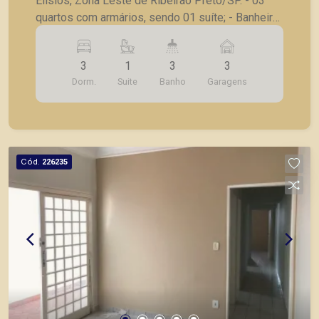
Elísios, Zona Leste de Ribeirão Preto/SP. - 03
quartos com armários, sendo 01 suíte; - Banheiro
social com box; - Sala ampla; - Copa; - Cozinha; -
Área de serviço; - Quarto de serviço; - Banheiro
3
1
3
3
de serviço; - Quintal amplo; - 03 vagas de
Dorm.
Suite
Banho
Garagens
garagem. A Piramid tem como objetivo atender
seus clientes com agilidade e segurança, em
locação, vendas de imóveis prontos, usados ou
mesmo nos principais lançamentos da cidade de
Ribeirão Preto.
Cód.
226235