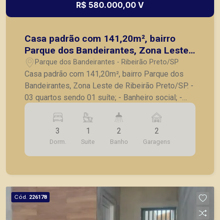
R$ 580.000,00 V
Casa padrão com 141,20m², bairro
Parque dos Bandeirantes, Zona Leste
de Ribeirão Preto/SP.
Parque dos Bandeirantes - Ribeirão Preto/SP
Casa padrão com 141,20m², bairro Parque dos
Bandeirantes, Zona Leste de Ribeirão Preto/SP. -
03 quartos sendo 01 suíte; - Banheiro social; -
Sala para 2 ambientes; - Cozinha ampla; - Área de
serviço; - Jardim de inverno; - Quintal; - 02 vagas
3
1
2
2
de garagem. A Piramid tem como objetivo
Dorm.
Suite
Banho
Garagens
atender seus clientes com agilidade e segurança,
em locação, vendas de imóveis prontos, usados
ou mesmo nos principais lançamentos da cidade
de Ribeirão Preto.
Cód.
226178