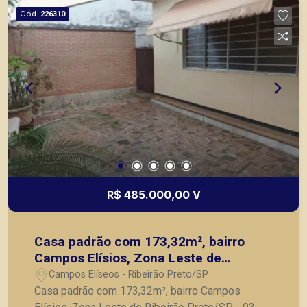
Cód.
226310
R$ 485.000,00 V
Casa padrão com 173,32m², bairro
Campos Elísios, Zona Leste de
Ribeirão Preto/SP.
Campos Elíseos - Ribeirão Preto/SP
Casa padrão com 173,32m², bairro Campos