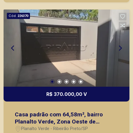
mesmo nos principais lançamentos da cidade de
Ribeirão Preto.
Cód.
226370
R$ 370.000,00 V
Casa padrão com 64,58m², bairro
Planalto Verde, Zona Oeste de
Ribeirão Preto/SP.
Planalto Verde - Ribeirão Preto/SP