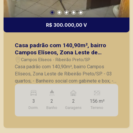
R$ 300.000,00 V
Casa padrão com 140,90m², bairro
Campos Elíseos, Zona Leste de
Ribeirão Preto/SP.
Campos Elíseos - Ribeirão Preto/SP
Casa padrão com 140,90m², bairro Campos
Elíseos, Zona Leste de Ribeirão Preto/SP. - 03
quartos; - Banheiro social com gabinete e box; -
Sala ampla; - Cozinha com armário embutido e
gabinete; - Área de serviço; - Banheiro serviço; -
3
2
2
156 m²
2 vagas de garagem. A Piramid tem como
Dorm.
Banho
Garagens
Terreno
objetivo atender seus clientes com agilidade e
segurança, em locação, vendas de imóveis
prontos, usados ou mesmo nos principais
lançamentos da cidade de Ribeirão Preto.