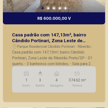
R$ 600.000,00 V
Casa padrão com 147,13m², bairro
Cândido Portinari, Zona Leste de
Ribeirão Preto/SP.
Parque Residencial Cândido Portinari - Ribeirão
Preto/SP
Casa padrão com 147,13m², bairro Cândido
Portinari, Zona Leste de Ribeirão Preto/SP. - 01
quarto; - 3 banheiros com blindex; - Sala para 2
ambientes; - Cozinha integrada à área gourmet; -
Piscina; - Sistema de monitoramento; - 4 vagas
1
3
4
374.62 m²
de garagem. A Piramid tem como objetivo
Dorm.
Banho
Garagens
Terreno
atender seus clientes com agilidade e segurança,
em locação, vendas de imóveis prontos, usados
ou mesmo nos principais lançamentos da cidade
de Ribeirão Preto.