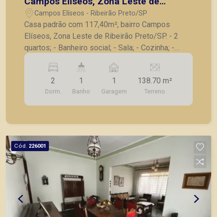
Campos Elíseos, Zona Leste de
Ribeirão Preto/SP.
Campos Elíseos - Ribeirão Preto/SP
Casa padrão com 117,40m², bairro Campos
Elíseos, Zona Leste de Ribeirão Preto/SP. - 2
quartos; - Banheiro social; - Sala; - Cozinha; -
Lavanderia; - Corredor lateral; - 1 vaga de
garagem. - Salão com 20m²; - Banheiro; - Cozinha.
2
1
1
138.70 m²
A Piramid tem como objetivo atender seus
Dorm.
Banho
Garagem
Terreno
clientes com agilidade e segurança, em locação,
vendas de imóveis prontos, usados ou mesmo
nos principais lançamentos da cidade de Ribeirão
Preto.
Cód.
226001