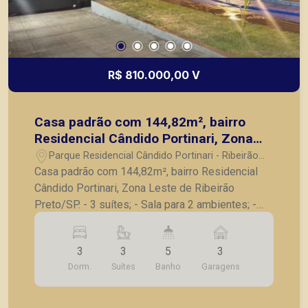
R$ 810.000,00 V
Casa padrão com 144,82m², bairro
Residencial Cândido Portinari, Zona
Leste de Ribeirão Preto/SP.
Parque Residencial Cândido Portinari - Ribeirão
Preto/SP
Casa padrão com 144,82m², bairro Residencial
Cândido Portinari, Zona Leste de Ribeirão
Preto/SP. - 3 suítes; - Sala para 2 ambientes; -
Jardim de inverno; - Varanda gourmet com
churrasqueira; - Área de serviço; - 02 banheiros
3
3
5
3
externos; - Piscina aquecida; - 3 vagas de
Dorm.
Suítes
Banho
Garagens
garagem. A Piramid tem como objetivo atender
seus clientes com agilidade e segurança, em
locação, vendas de imóveis prontos, usados ou