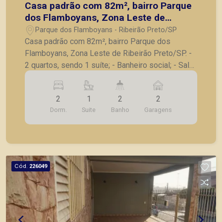
Casa padrão com 82m², bairro Parque
dos Flamboyans, Zona Leste de
Ribeirão Preto/SP.
Parque dos Flamboyans - Ribeirão Preto/SP
Casa padrão com 82m², bairro Parque dos
Flamboyans, Zona Leste de Ribeirão Preto/SP. -
2 quartos, sendo 1 suíte; - Banheiro social; - Sala
para 2 ambientes; - Cozinha; - Área de serviço; -
Quintal; - 2 vagas de garagem. A Piramid tem
2
1
2
2
como objetivo atender seus clientes com
Dorm.
Suite
Banho
Garagens
agilidade e segurança, em locação, vendas de
imóveis prontos, usados ou mesmo nos
principais lançamentos da cidade de Ribeirão
Preto.
Cód.
226049