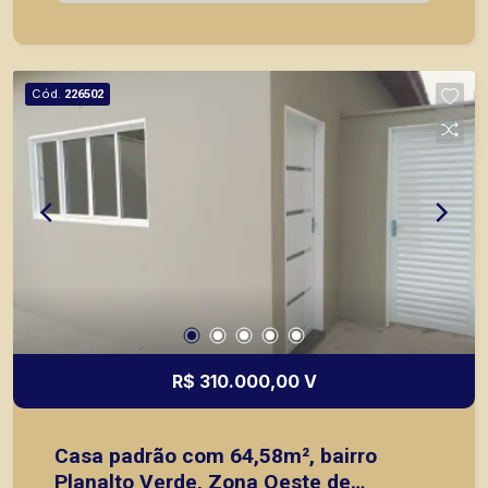
imóveis prontos, usados ou mesmo nos
principais lançamentos da cidade de Ribeirão
Preto.
Cód.
226502
R$ 310.000,00 V
Casa padrão com 64,58m², bairro
Planalto Verde, Zona Oeste de