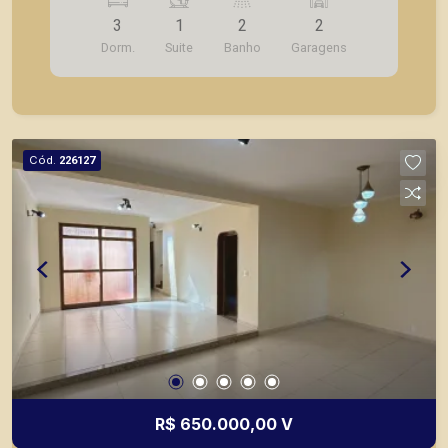
Varanda; - Cozinha; - Lavanderia - 02 vagas de
3
1
2
2
garagem coberta; - Portão basculante social
Dorm.
Suite
Banho
Garagens
embutido; A Piramid tem como objetivo atender
seus clientes com agilidade e segurança, em
locação, vendas de imóveis prontos, usados ou
mesmo nos principais lançamentos da cidade de
Ribeirão Preto.
Cód.
226127
R$ 650.000,00 V