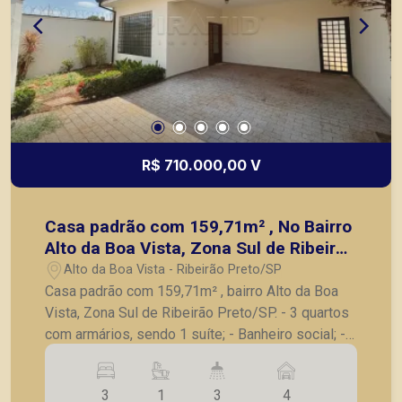
R$ 710.000,00 V
Casa padrão com 159,71m² , No Bairro
Alto da Boa Vista, Zona Sul de Ribeirão
Preto/SP:
Alto da Boa Vista - Ribeirão Preto/SP
Casa padrão com 159,71m² , bairro Alto da Boa
Vista, Zona Sul de Ribeirão Preto/SP. - 3 quartos
com armários, sendo 1 suíte; - Banheiro social; -
Sala ampla para 2 ambientes; - Escritório; -
Jardim de inverno; - Cozinha com armários
3
1
3
4
planejados; - Lavanderia; - Quarto e banheiro de