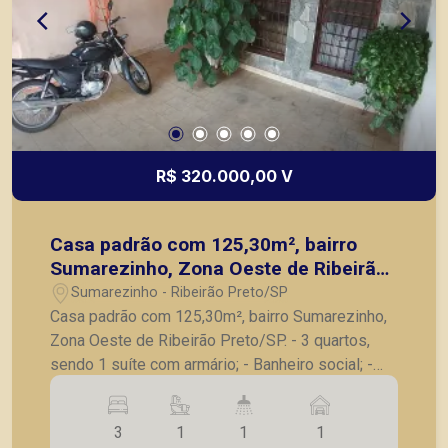
R$ 320.000,00 V
Casa padrão com 125,30m², bairro
Sumarezinho, Zona Oeste de Ribeirão
Preto/SP.
Sumarezinho - Ribeirão Preto/SP
Casa padrão com 125,30m², bairro Sumarezinho,
Zona Oeste de Ribeirão Preto/SP. - 3 quartos,
sendo 1 suíte com armário; - Banheiro social; -
Sala para 02 ambientes; - Cozinha independente
com armários; - Área de serviço com armários
3
1
1
1
embutidos; - Quintal amplo; - 1 vaga de garagem.