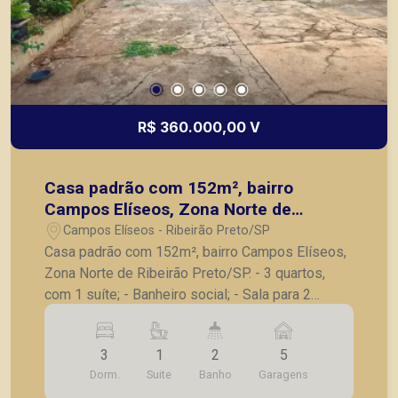
R$ 360.000,00 V
Casa padrão com 152m², bairro
Campos Elíseos, Zona Norte de
Ribeirão Preto/SP.
Campos Elíseos - Ribeirão Preto/SP
Casa padrão com 152m², bairro Campos Elíseos,
Zona Norte de Ribeirão Preto/SP. - 3 quartos,
com 1 suíte; - Banheiro social; - Sala para 2
ambientes; - Cozinha planejada; - Lavanderia; -
Quintal; - 5 vagas de garagem. A Piramid tem
3
1
2
5
como objetivo atender seus clientes com
Dorm.
Suite
Banho
Garagens
agilidade e segurança, em locação, vendas de