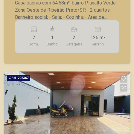
Casa padrão com 64,58m², bairro Planalto Verde,
Zona Oeste de Ribeirão Preto/SP. - 2 quartos; -
Banheiro social; - Sala; - Cozinha; - Área de
serviço; - 2 vagas de garagem. - sendo instalado
balcão no banheiro e cozinha; A Piramid tem
2
1
2
126 m²
como objetivo atender seus clientes com
Dorm.
Banho
Garagens
Terreno
agilidade e segurança, em locação, vendas de
imóveis prontos, usados ou mesmo nos
principais lançamentos da cidade de Ribeirão
Preto.
Cód.
226367