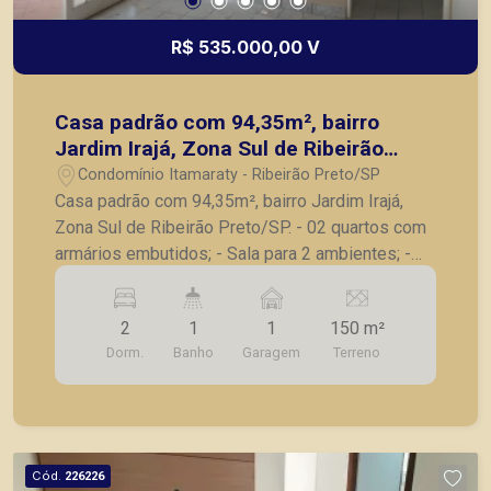
R$ 535.000,00 V
Casa padrão com 94,35m², bairro
Jardim Irajá, Zona Sul de Ribeirão
Preto/SP.
Condomínio Itamaraty - Ribeirão Preto/SP
Casa padrão com 94,35m², bairro Jardim Irajá,
Zona Sul de Ribeirão Preto/SP. - 02 quartos com
armários embutidos; - Sala para 2 ambientes; -
Banheiro social; - Cozinha planejada; - Área de
serviço; - 1 vaga de garagem. A Piramid tem
2
1
1
150 m²
como objetivo atender seus clientes com
Dorm.
Banho
Garagem
Terreno
agilidade e segurança, em locação, vendas de
imóveis prontos, usados ou mesmo nos
principais lançamentos da cidade de Ribeirão
Preto.
Cód.
226226