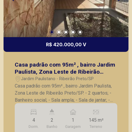
R$ 420.000,00 V
Casa padrão com 95m² , bairro Jardim
Paulista, Zona Leste de Ribeirão
Preto/SP.
Jardim Paulistano - Ribeirão Preto/SP
Casa padrão com 95m² , bairro Jardim Paulista,
Zona Leste de Ribeirão Preto/SP. - 2 quartos; -
Banheiro social; - Sala ampla; - Sala de jantar; -
Cozinha; - Área de serviço; - Quarto de serviço; -
Banheiro de serviço; - 1 quarto externo; -
4
2
1
145 m²
Corredor lateral. - 1 vaga de garagem. A Piramid
Dorm.
Banho
Garagem
Terreno
tem como objetivo atender seus clientes com