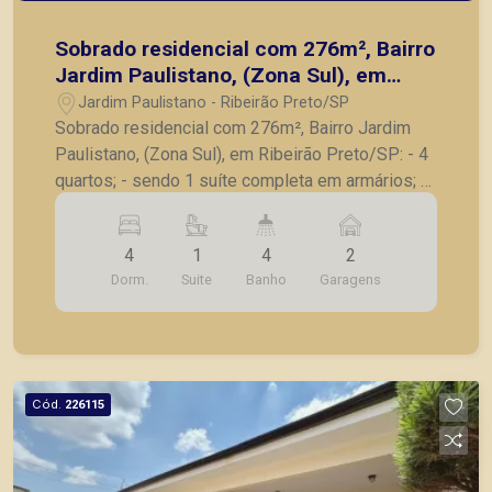
Sobrado residencial com 276m², Bairro
Jardim Paulistano, (Zona Sul), em
Ribeirão Preto/SP:
Jardim Paulistano - Ribeirão Preto/SP
Sobrado residencial com 276m², Bairro Jardim
Paulistano, (Zona Sul), em Ribeirão Preto/SP: - 4
quartos; - sendo 1 suíte completa em armários; -
Lavabo; - Sala para 2 ambientes; - Cozinha com
armários; - Despensa; - Lavanderia; -
4
1
4
2
Dependência e banheiro de serviço; - Quintal; - 2
Dorm.
Suite
Banho
Garagens
vagas de garagem. A Piramid tem como objetivo
atender seus clientes com agilidade e segurança,
em locação, vendas de imóveis prontos, usados
ou mesmo nos principais lançamentos da cidade
de Ribeirão Preto.
Cód.
226115