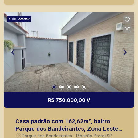
imóveis prontos, usados ou mesmo nos
principais lançamentos da cidade de Ribeirão
Preto.
Cód.
225989
R$ 750.000,00 V
Casa padrão com 162,62m², bairro
Parque dos Bandeirantes, Zona Leste
de Ribeirão Preto/SP.
Parque dos Bandeirantes - Ribeirão Preto/SP