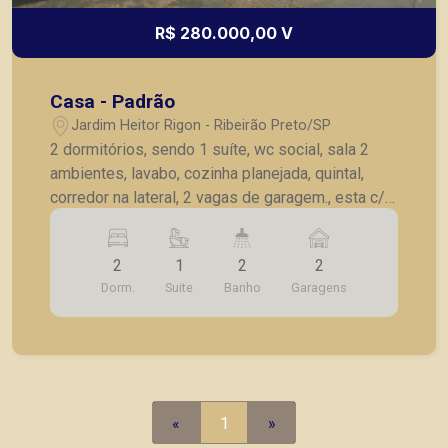
R$ 280.000,00 V
Casa - Padrão
Jardim Heitor Rigon - Ribeirão Preto/SP
2 dormitórios, sendo 1 suíte, wc social, sala 2
ambientes, lavabo, cozinha planejada, quintal,
corredor na lateral, 2 vagas de garagem., esta c/
estrutura para sobrado, salão adaptado p/ salão
de beleza.
2
1
2
2
Dorm.
Suite
Banho
Garagens
«
1
»