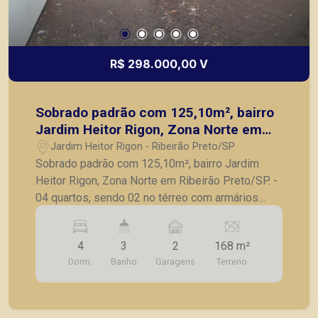
R$ 298.000,00 V
Sobrado padrão com 125,10m², bairro
Jardim Heitor Rigon, Zona Norte em
Ribeirão Preto/SP.
Jardim Heitor Rigon - Ribeirão Preto/SP
Sobrado padrão com 125,10m², bairro Jardim
Heitor Rigon, Zona Norte em Ribeirão Preto/SP. -
04 quartos, sendo 02 no térreo com armários
embutidos; - 02 banheiros sociais completos; -
Sala com sacada; - Lavabo; - Sala de estar; - Sala
4
3
2
168 m²
de jantar; - Cozinha planejada com cooktop e
Dorm.
Banho
Garagens
Terreno
coifa; - Lavanderia; - Área gourmet com
churrasqueira; - 02 vagas de garagens; - Portão
eletrônico. A Piramid tem como objetivo atender
seus clientes com agilidade e segurança, em