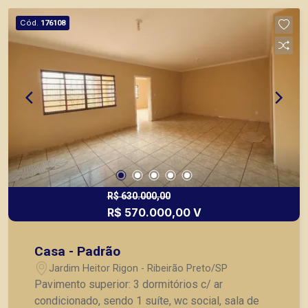
locação, vendas de imóveis prontos, usados ou
Cód.
176108
mesmo nos principais lançamentos da cidade de
Ribeirão Preto.
R$ 630.000,00
R$ 570.000,00 V
Casa - Padrão
Jardim Heitor Rigon - Ribeirão Preto/SP
Pavimento superior: 3 dormitórios c/ ar
condicionado, sendo 1 suíte, wc social, sala de