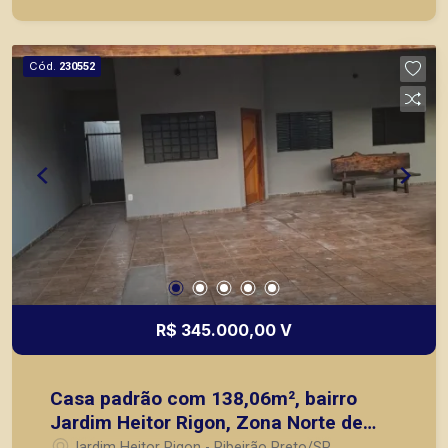
como objetivo atender seus clientes com
agilidade e segurança, em locação, vendas de
imóveis prontos, usados ou mesmo nos
Cód.
230552
principais lançamentos da cidade de Ribeirão
Preto.
R$ 345.000,00 V
Casa padrão com 138,06m², bairro
Jardim Heitor Rigon, Zona Norte de
Ribeirão Preto/SP.
Jardim Heitor Rigon - Ribeirão Preto/SP