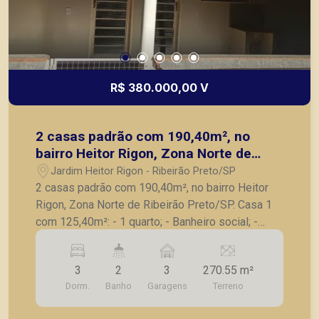
R$ 380.000,00 V
2 casas padrão com 190,40m², no
bairro Heitor Rigon, Zona Norte de
Ribeirão Preto/SP.
Jardim Heitor Rigon - Ribeirão Preto/SP
2 casas padrão com 190,40m², no bairro Heitor
Rigon, Zona Norte de Ribeirão Preto/SP. Casa 1
com 125,40m²: - 1 quarto; - Banheiro social; -
Sala; - Cozinha; - Área de serviço; - Quintal amplo
coberto; - 2 vagas de garagem coberta. Casa 2
3
2
3
270.55 m²
com 65m²: - 2 dormitórios; - Banheiro social; -
Dorm.
Banho
Garagens
Terreno
Sala para 2 ambientes; - Cozinha; - Área de
serviços; - 1 vaga de garagem. A Piramid tem