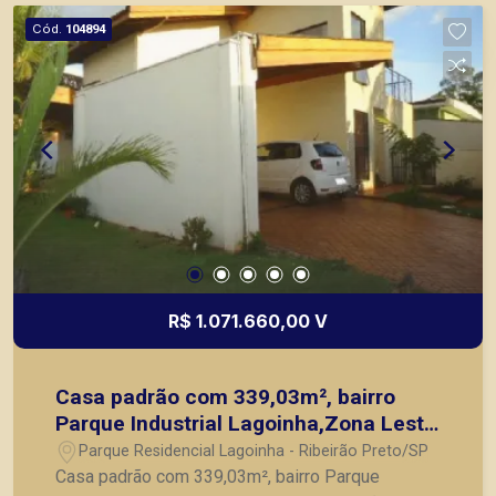
principais lançamentos da cidade de Ribeirão
Cód.
104894
Preto.
R$ 1.071.660,00 V
Casa padrão com 339,03m², bairro
Parque Industrial Lagoinha,Zona Leste
de Ribeirão Preto/SP.
Parque Residencial Lagoinha - Ribeirão Preto/SP
Casa padrão com 339,03m², bairro Parque