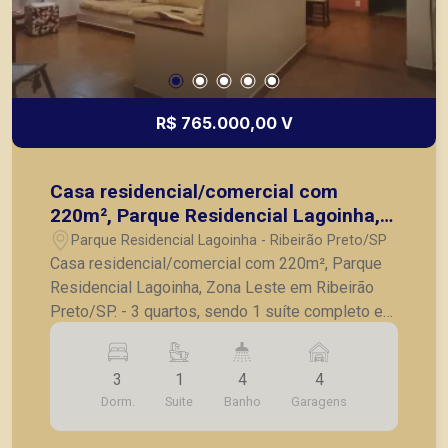
R$ 765.000,00 V
Casa residencial/comercial com
220m², Parque Residencial Lagoinha,
Zona Leste em Ribeirão Preto/SP.
Parque Residencial Lagoinha - Ribeirão Preto/SP
Casa residencial/comercial com 220m², Parque
Residencial Lagoinha, Zona Leste em Ribeirão
Preto/SP. - 3 quartos, sendo 1 suíte completo em
armários; - Banheiro social; - Sala para 2
ambientes; - Cozinha com armários; - Lavanderia;
3
1
4
4
- Dependência e banheiro de serviço; - Quintal; -
Dorm.
Suite
Banho
Garagens
Varanda gourmet com churrasqueira; - Piscina; - 4
vagas de garagem. A Piramid tem como objetivo