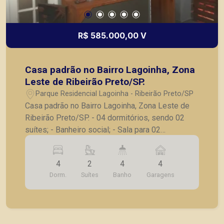
R$ 585.000,00 V
Casa padrão no Bairro Lagoinha, Zona
Leste de Ribeirão Preto/SP.
Parque Residencial Lagoinha - Ribeirão Preto/SP
Casa padrão no Bairro Lagoinha, Zona Leste de
Ribeirão Preto/SP. - 04 dormitórios, sendo 02
suítes; - Banheiro social; - Sala para 02
ambientes; - Cozinha planejada; - Lavanderia; -
Quintal com jardim e gramado; - Área gourmet/
4
2
4
4
churrasqueira; - Terreno de esquina; - 04 vagas
Dorm.
Suítes
Banho
Garagens
de garagem, sendo 02 cobertas. Vamos agendar
uma visita? A Piramid tem como objetivo atender
seus clientes com agilidade e segurança, em
locação, vendas de imóveis prontos, usados ou