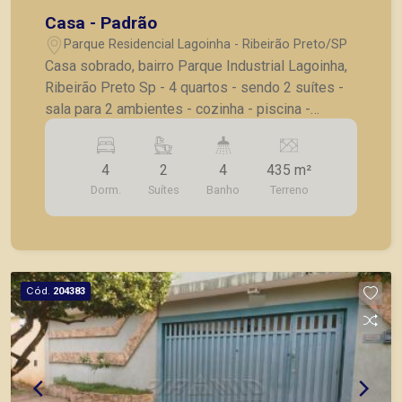
Casa - Padrão
Parque Residencial Lagoinha - Ribeirão Preto/SP
Casa sobrado, bairro Parque Industrial Lagoinha,
Ribeirão Preto Sp - 4 quartos - sendo 2 suítes -
sala para 2 ambientes - cozinha - piscina -
churrasqueira - 4 vagas de garagem A Piramid
tem como objetivo atender seus clientes com
4
2
4
435 m²
agilidade e segurança, em locação, vendas de
Dorm.
Suítes
Banho
Terreno
imóveis prontos, usados ou mesmo nos
principais lançamentos da cidade de Ribeirão
Preto.
Cód.
204383