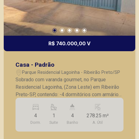
R$ 740.000,00 V
Casa - Padrão
Parque Residencial Lagoinha - Ribeirão Preto/SP
Sobrado com varanda gourmet, no Parque
Residencial Lagoinha, (Zona Leste) em Ribeirão
Preto-SP, contendo: -4 dormitórios com armários,
sendo 1 suíte completa, 1 dormitório na parte
inferior -banheiro social completo -sala em L 3
4
1
4
278.25 m²
ambientes -lavabo completo -varanda gourmet
Dorm.
Suite
Banho
A. Útil
ampla completa -cozinha ampla planejada -
lavanderia ampla planejada -corredor lateral -