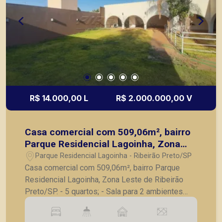
R$ 14.000,00 L
R$ 2.000.000,00 V
Casa comercial com 509,06m², bairro
Parque Residencial Lagoinha, Zona
Leste de Ribeirão Preto/SP.
Parque Residencial Lagoinha - Ribeirão Preto/SP
Casa comercial com 509,06m², bairro Parque
Residencial Lagoinha, Zona Leste de Ribeirão
Preto/SP. - 5 quartos; - Sala para 2 ambientes
com painel para tv; - Cozinha planejada com
cooktop, coifa e forno; - Despensa; - Lavanderia