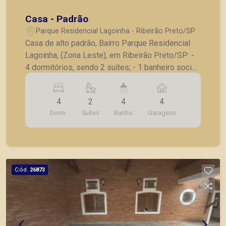
Casa - Padrão
Parque Residencial Lagoinha - Ribeirão Preto/SP
Casa de alto padrão, Bairro Parque Residencial
Lagoinha, (Zona Leste), em Ribeirão Preto/SP: -
4 dormitórios, sendo 2 suítes; - 1 banheiro social;
- 1 lavabo; - Sala para 2 ambientes; - Varanda
gourmet; - Área de churrasco; - Piscina; - Área
4
2
4
4
verde; - Sistema de monitoramento; - 4 vagas de
Dorm.
Suítes
Banho
Garagens
garagem. Também temos imóveis no Nova
Aliança, Jardim Botânico, Jardim Canadá, casas e
apartamentos próximos a mercados, farmácias,
escolas, além de pontos comerciais localizados
na Zona Sul.
Cód.
26873