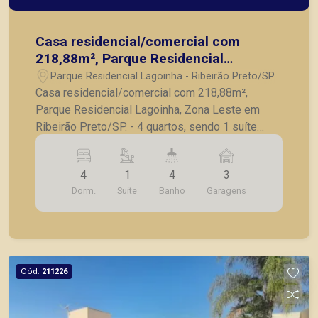
Casa residencial/comercial com
218,88m², Parque Residencial
Lagoinha, Zona Leste em Ribeirão
Parque Residencial Lagoinha - Ribeirão Preto/SP
Preto/SP.
Casa residencial/comercial com 218,88m²,
Parque Residencial Lagoinha, Zona Leste em
Ribeirão Preto/SP. - 4 quartos, sendo 1 suíte
completo em armários; - Banheiro social; - Sala
para 2 ambientes; - Cozinha com armários; -
4
1
4
3
Lavanderia; - Dependência e banheiro de serviço;
Dorm.
Suite
Banho
Garagens
- Quintal; - Ducha; - Varanda gourmet com
churrasqueira; - Piscina; - 3 vagas de garagem. A
Piramid tem como objetivo atender seus clientes
com agilidade e segurança, em locação, vendas
de imóveis prontos, usados ou mesmo nos
Cód.
211226
principais lançamentos da cidade de Ribeirão
Preto.