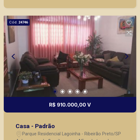
garagem. A Piramid tem como objetivo atender
seus clientes com agilidade e segurança, em
locação, vendas de imóveis prontos, usados ou
Cód.
24746
mesmo nos principais lançamentos da cidade de
Ribeirão Preto.
R$ 910.000,00 V
Casa - Padrão
Parque Residencial Lagoinha - Ribeirão Preto/SP