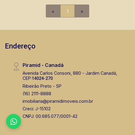
mesmo nos principais lançamentos da cidade de
Ribeirão Preto.
«
1
»
Endereço
Piramid - Canadá
Avenida Carlos Consoni, 880 - Jardim Canadá,
CEP:
14024-270
Ribeirão Preto - SP
(16) 2111-8888
imobiliaria@piramidimoveis.com.br
Creci: J-15102
CNPJ: 00.685.077/0001-42