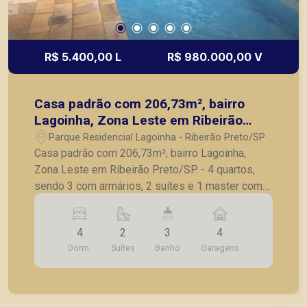
R$ 5.400,00 L
R$ 980.000,00 V
Casa padrão com 206,73m², bairro
Lagoinha, Zona Leste em Ribeirão
Preto/SP.
Parque Residencial Lagoinha - Ribeirão Preto/SP
Casa padrão com 206,73m², bairro Lagoinha,
Zona Leste em Ribeirão Preto/SP. - 4 quartos,
sendo 3 com armários, 2 suítes e 1 master com
hidro; - Banheiro social; - Sala para 2 ambientes; -
Cozinha ampla com armários; - Lavanderia; -
4
2
3
4
Quintal; - Corredor lateral; - Piscina; - Jardim; -
Dorm.
Suítes
Banho
Garagens
Canil; - 4 vagas de garagem, sendo 2 cobertas. A
Piramid tem como objetivo atender seus clientes
com agilidade e segurança, em locação, vendas
de imóveis prontos, usados ou mesmo nos