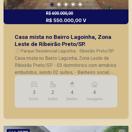
R$ 600.000,00
R$ 550.000,00 V
Casa mista no Bairro Lagoinha, Zona
Leste de Ribeirão Preto/SP.
Parque Residencial Lagoinha - Ribeirão Preto/SP
Casa mista no Bairro Lagoinha, Zona Leste de
Ribeirão Preto/SP. - 03 dormitórios com armários
embutidos, sendo 02 suítes; - Banheiro social; -
Sala ampla para 02 ambientes; - Cozinha/ Copa
com armários planejados; - Ampla varanda nos
3
2
4
4
fundos; - Lazer com churrasqueira e piscina; -
Dorm.
Suítes
Banho
Garagens
Dormitório/ Banheiro nos fundos; - Quintal amplo
com jardim; - Lavanderia; - Vaga para 04
automóveis no corredor lateral. Seja para vender,
alugar ou adquirir seu imóvel entre em contato
com a Piramid Imóveis, a sua imobiliária em
Cód.