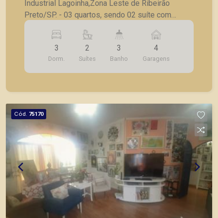
Industrial Lagoinha,Zona Leste de Ribeirão
Preto/SP. - 03 quartos, sendo 02 suíte com
armário embutido; - Banheiro social; - Sala para
02 ambientes; - Cozinha com gabinete; -
3
2
3
4
Lavanderia; - 4 vagas de garagem, sendo 2
Dorm.
Suítes
Banho
Garagens
coberta. A Piramid tem como objetivo atender
seus clientes com agilidade e segurança, em
locação, vendas de imóveis prontos, usados ou
mesmo nos principais lançamentos da cidade de
Ribeirão Preto.
Cód.
75170