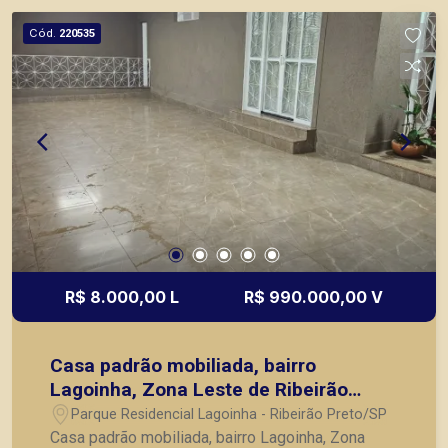
área verde ao redor de toda a casa e árvores
Cód.
220535
frutíferas; - 4 vagas de garagem coberta; - Casa
mista espaçosa, muito bem conservada, área
verde por todo o quintal, em ótima localização no
bairro Lagoinha. A Piramid tem como objetivo
atender seus clientes com agilidade e segurança,
em locação, vendas de imóveis prontos, usados
ou mesmo nos principais lançamentos da cidade
de Ribeirão Preto.
R$ 8.000,00 L
R$ 990.000,00 V
Casa padrão mobiliada, bairro
Lagoinha, Zona Leste de Ribeirão
Preto/SP.
Parque Residencial Lagoinha - Ribeirão Preto/SP
Casa padrão mobiliada, bairro Lagoinha, Zona