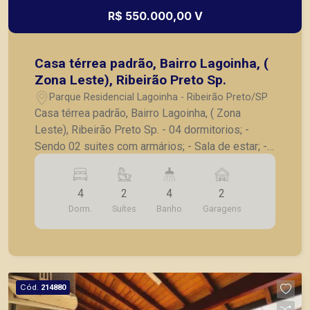
R$ 550.000,00 V
Casa térrea padrão, Bairro Lagoinha, (
Zona Leste), Ribeirão Preto Sp.
Parque Residencial Lagoinha - Ribeirão Preto/SP
Casa térrea padrão, Bairro Lagoinha, ( Zona
Leste), Ribeirão Preto Sp. - 04 dormitorios; -
Sendo 02 suites com armários; - Sala de estar; -
Sala de jantar; - Copa; - Cozinha com armários; -
Lavanderia; - Edicula com quarto, sala, cozinha e
4
2
4
2
banheiro; - Piscina - 02 vagas de garagem
Dorm.
Suítes
Banho
Garagens
coberta. -A Piramid tem como objetivo atender
seus clientes com agilidade e segurança, em
locação, vendas de imóveis prontos, usados ou
mesmo nos principais lançamentos da cidade de
Ribeirão Preto.
Cód.
214880