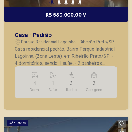
R$ 580.000,00 V
Casa - Padrão
Parque Residencial Lagoinha - Ribeirão Preto/SP
Casa residencial padrão, Bairro Parque Industrial
Lagoinha, (Zona Leste), em Ribeirão Preto/SP: -
4 dormitórios, sendo 1 suíte; - 2 banheiros
sociais; - Sala para 2 ambientes; - Cozinha com
armários; - 2 vagas de garagem. A Piramid tem
4
1
3
2
como objetivo atender seus clientes com
Dorm.
Suite
Banho
Garagens
agilidade e segurança, em locação, vendas de
imóveis prontos, usados ou mesmo nos
principais lançamentos da cidade de Ribeirão
Preto.
Cód.
40193