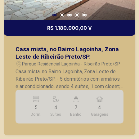
R$ 1.180.000,00 V
Casa mista, no Bairro Lagoinha, Zona
Leste de Ribeirão Preto/SP.
Parque Residencial Lagoinha - Ribeirão Preto/SP
Casa mista, no Bairro Lagoinha, Zona Leste de
Ribeirão Preto/SP. - 5 dormitórios com armários
e ar condicionado, sendo 4 suítes, 1 com closet; -
Lavabo; - Sala para 2 ambientes; - Sala de Tv; -
Roupeiro; - Cozinha integrada com sala de jantar
5
4
7
4
com armários planejados; - Despensa; -
Dorm.
Suítes
Banho
Garagens
Dependência de serviços; - Área de serviços
ampla com armários; - Quarto de despejo; - Área
gourmet coberta com churrasqueira e pia de
apoio; - Piscina; - Chuveirão; - Quintal com muita