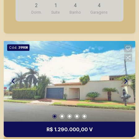
2
1
4
4
Dorm.
Suite
Banho
Garagens
Cód.
39908
R$ 1.290.000,00 V