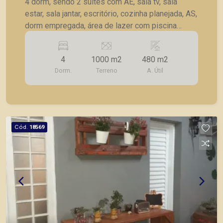
4 dorm, sendo 2 suítes com AE, sala tv, sala
estar, sala jantar, escritório, cozinha planejada, AS,
dorm empregada, área de lazer com piscina
aquecida e churrasqueira, 6 vagas garagem.
4
1000 m2
480 m2
Dorm.
Terreno
A. Útil
Cód.
18569