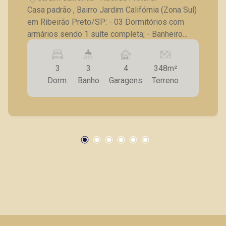
Casa padrão , Bairro Jardim Califórnia (Zona Sul)
em Ribeirão Preto/SP: - 03 Dormitórios com
armários sendo 1 suíte completa; - Banheiro
social completo; - Sala de estar; - Sala de jantar;
- Sala de Tv; - Lavabo; - Jardim de inverno; -
3
3
4
348m²
Cozinha planejada; - Despensa; - Lavanderia
Dorm.
Banho
Garagens
Terreno
ampla; - Quintal ajardinado; - Varanda gourmet
com churrasqueira; - 04 Vagas de garagem. A
Piramid tem como objetivo atender seus
clientes com agilidade e segurança, em locação,
vendas de imóveis prontos, usados ou mesmo
nos principais lançamentos da cidade de
Ribeirão Preto.