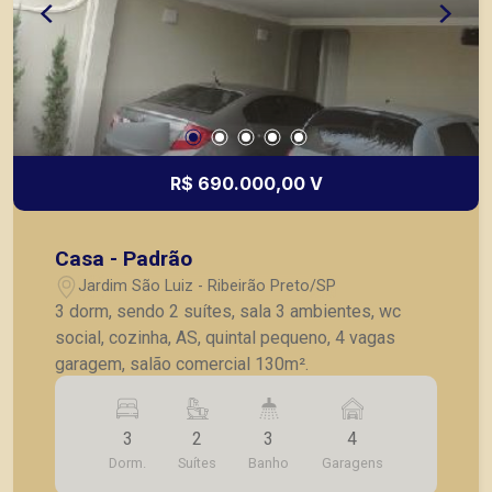
R$ 690.000,00 V
Casa - Padrão
Jardim São Luiz - Ribeirão Preto/SP
3 dorm, sendo 2 suítes, sala 3 ambientes, wc
social, cozinha, AS, quintal pequeno, 4 vagas
garagem, salão comercial 130m².
3
2
3
4
Dorm.
Suítes
Banho
Garagens