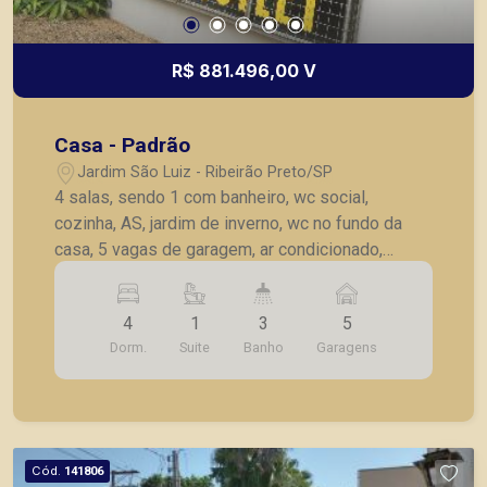
R$ 881.496,00 V
Casa - Padrão
Jardim São Luiz - Ribeirão Preto/SP
4 salas, sendo 1 com banheiro, wc social,
cozinha, AS, jardim de inverno, wc no fundo da
casa, 5 vagas de garagem, ar condicionado,
ventilador de teto, iluminação diferenciada,
sistema de alarme.
4
1
3
5
Dorm.
Suite
Banho
Garagens
Cód.
141806