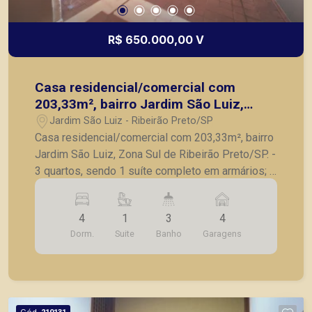
R$ 650.000,00 V
Casa residencial/comercial com
203,33m², bairro Jardim São Luiz,
Zona Sul de Ribeirão Preto/SP.
Jardim São Luiz - Ribeirão Preto/SP
Casa residencial/comercial com 203,33m², bairro
Jardim São Luiz, Zona Sul de Ribeirão Preto/SP. -
3 quartos, sendo 1 suíte completo em armários; -
Banheiro social; - Sala para 2 ambientes; -
Cozinha planejada; - Lavanderia; - Quarto de
4
1
3
4
serviço; - Banheiro de serviço; - 4 vagas de
Dorm.
Suite
Banho
Garagens
garagem. A Piramid tem como objetivo atender
seus clientes com agilidade e segurança, em
locação, vendas de imóveis prontos, usados ou
mesmo nos principais lançamentos da cidade de
Ribeirão Preto.
Cód.