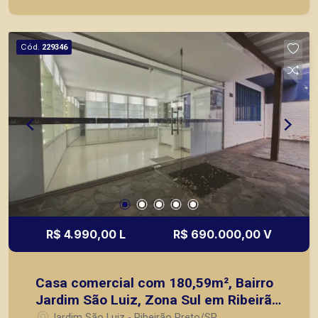
imóveis prontos, usados ou mesmo nos
principais lançamentos da cidade de Ribeirão
Preto.
Cód.
229346
R$ 4.990,00 L
R$ 690.000,00 V
Casa comercial com 180,59m², Bairro
Jardim São Luiz, Zona Sul em Ribeirão
Preto/SP.
Jardim São Luiz - Ribeirão Preto/SP