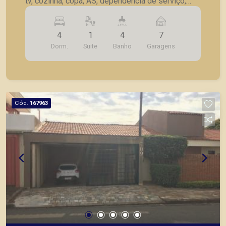
tv, cozinha, copa, AS, dependência de serviço,
churrasqueira, piscina, canil, jardim, quintal, 7
vagas de garagem.
4
1
4
7
Dorm.
Suite
Banho
Garagens
Cód.
167963