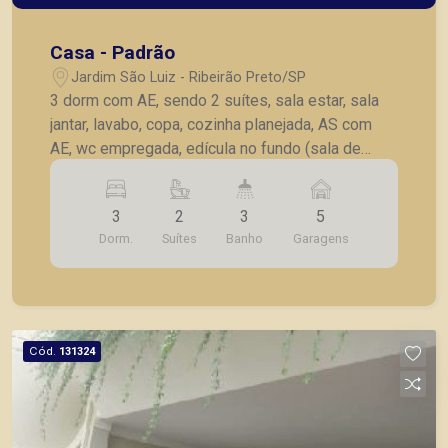
Casa - Padrão
Jardim São Luiz - Ribeirão Preto/SP
3 dorm com AE, sendo 2 suítes, sala estar, sala
jantar, lavabo, copa, cozinha planejada, AS com
AE, wc empregada, edícula no fundo (sala de
livros), 5 vagas garagem.
3
2
3
5
Dorm.
Suítes
Banho
Garagens
Cód.
131324