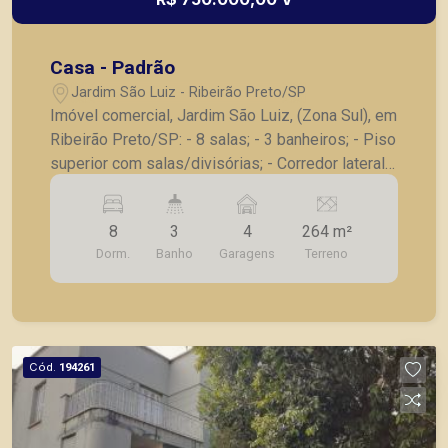
Casa - Padrão
Jardim São Luiz - Ribeirão Preto/SP
Imóvel comercial, Jardim São Luiz, (Zona Sul), em
Ribeirão Preto/SP: - 8 salas; - 3 banheiros; - Piso
superior com salas/divisórias; - Corredor lateral;
- 4 vagas de garagem. A Piramid tem como
objetivo atender seus clientes com agilidade e
8
3
4
264 m²
segurança, em locação, vendas de imóveis
Dorm.
Banho
Garagens
Terreno
prontos, usados ou mesmo nos principais
lançamentos da cidade de Ribeirão Preto.
Cód.
194261