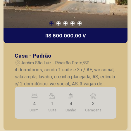
R$ 600.000,00 V
Casa - Padrão
Jardim São Luiz - Ribeirão Preto/SP
4 dormitórios, sendo 1 suíte e 3 c/ AE, wc social,
sala ampla, lavabo, cozinha planejada, AS, edícula
c/ 2 dormitórios, wc social,, AS, 3 vagas de
garagem.
4
1
4
3
Dorm.
Suite
Banho
Garagens