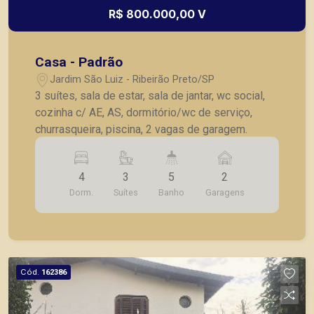
R$ 800.000,00 V
Casa - Padrão
Jardim São Luiz - Ribeirão Preto/SP
3 suítes, sala de estar, sala de jantar, wc social,
cozinha c/ AE, AS, dormitório/wc de serviço,
churrasqueira, piscina, 2 vagas de garagem.
4
3
5
2
Dorm.
Suítes
Banho
Garagens
Cód.
162386