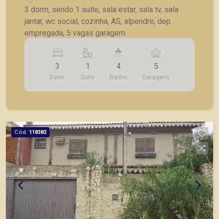
3 dorm, sendo 1 suíte, sala estar, sala tv, sala
jantar, wc social, cozinha, AS, alpendre, dep.
empregada, 5 vagas garagem.
3
1
4
5
Dorm.
Suite
Banho
Garagens
Cód.
118382