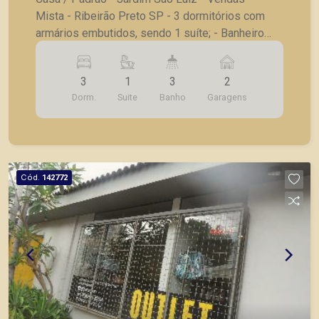
Mista - Ribeirão Preto SP - 3 dormitórios com
armários embutidos, sendo 1 suíte; - Banheiro
social; - Sala de estar; - Sala de jantar; - Cozinha
com armários embutidos; - Área de serviço; -
3
1
3
2
Edícula com: - Dormitório; - Banheiro; - Quintal -
Dorm.
Suite
Banho
Garagens
Corredor, - 2 vagas de garagem. A Piramid tem
como objetivo atender seus clientes com
agilidade e segurança, em locação, vendas de
imóveis prontos, usados ou mesmo nos
principais lançamentos da cidade de Ribeirão
Cód.
142772
Preto.