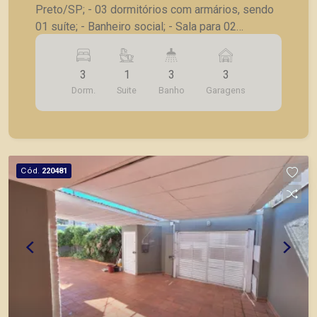
Preto/SP; - 03 dormitórios com armários, sendo
01 suíte; - Banheiro social; - Sala para 02
ambientes; - Cozinha ampla; - Lavanderia; -
Quintal; - 03 vagas de garagem. Seja para vender,
3
1
3
3
alugar ou adquirir seu imóvel entre em contato
Dorm.
Suite
Banho
Garagens
com a Piramid Imóveis, a sua imobiliária em
Ribeirão Preto.
Cód.
220481