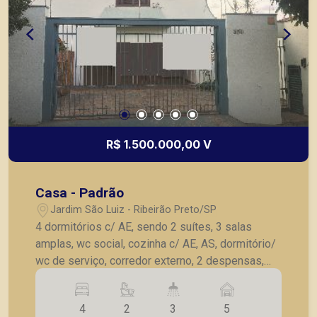
R$ 1.500.000,00 V
Casa - Padrão
Jardim São Luiz - Ribeirão Preto/SP
4 dormitórios c/ AE, sendo 2 suítes, 3 salas
amplas, wc social, cozinha c/ AE, AS, dormitório/
wc de serviço, corredor externo, 2 despensas,
quintal c/ área de lazer c/ churrasqueira, piscina,
5 vagas de garagem.
4
2
3
5