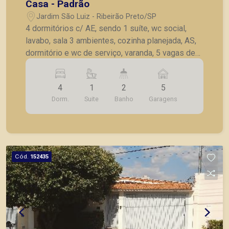
Casa - Padrão
Jardim São Luiz - Ribeirão Preto/SP
4 dormitórios c/ AE, sendo 1 suíte, wc social,
lavabo, sala 3 ambientes, cozinha planejada, AS,
dormitório e wc de serviço, varanda, 5 vagas de
garagem.
4
1
2
5
Dorm.
Suite
Banho
Garagens
Cód.
152435