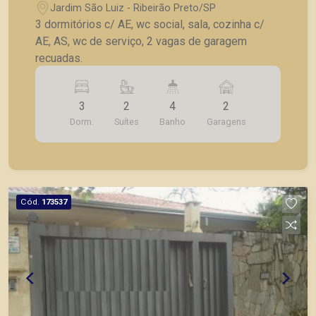
Jardim São Luiz - Ribeirão Preto/SP
3 dormitórios c/ AE, wc social, sala, cozinha c/
AE, AS, wc de serviço, 2 vagas de garagem
recuadas.
3
2
4
2
Dorm.
Suítes
Banho
Garagens
Cód.
173537