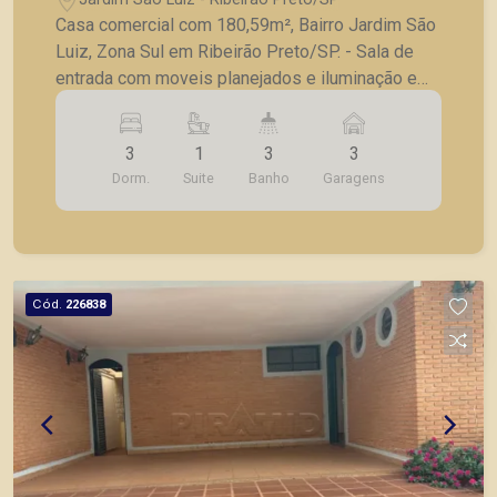
Casa comercial com 180,59m², Bairro Jardim São
Luiz, Zona Sul em Ribeirão Preto/SP. - Sala de
entrada com moveis planejados e iluminação em
led; - Salão principal com ar condicionado; - 03
quartos amplos com armários, sendo 01 suíte; -
3
1
3
3
Ar condicionado; - Cozinha com armários; - Quarto
Dorm.
Suite
Banho
Garagens
de serviço com banheiro; - Corredor lateral com
acesso a garagem. - 03 vagas pequenas de
garagem. A Piramid tem como objetivo atender
seus clientes com agilidade e segurança, em
locação, vendas de imóveis prontos, usados ou
Cód.
226838
mesmo nos principais lançamentos da cidade de
Ribeirão Preto.