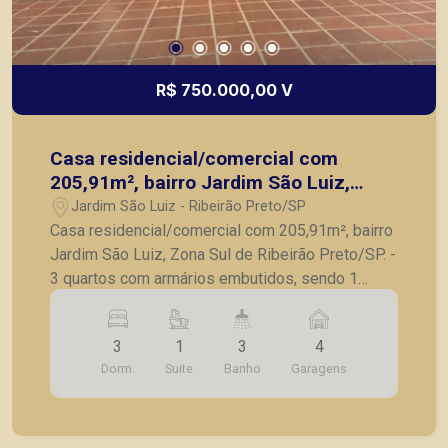
R$ 750.000,00 V
Casa residencial/comercial com
205,91m², bairro Jardim São Luiz,
Zona Sul de Ribeirão Preto/SP.
Jardim São Luiz - Ribeirão Preto/SP
Casa residencial/comercial com 205,91m², bairro
Jardim São Luiz, Zona Sul de Ribeirão Preto/SP. -
3 quartos com armários embutidos, sendo 1
suíte; - Banheiro social; - 3 salas amplas; -
Lavabo; - Cozinha; - Varanda gourmet; - Quarto de
3
1
3
4
serviço; - Banheiro de serviço; - Quintal; - 4 vagas
Dorm.
Suite
Banho
Garagens
de garagem. A Piramid tem como objetivo
atender seus clientes com agilidade e segurança,
em locação, vendas de imóveis prontos, usados
ou mesmo nos principais lançamentos da cidade