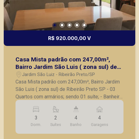
R$ 920.000,00 V
Casa Mista padrão com 247,00m²,
Bairro Jardim São Luis ( zona sul) de
Ribeirão Preto SP
Jardim São Luiz - Ribeirão Preto/SP
Casa Mista padrão com 247,00m², Bairro Jardim
São Luis ( zona sul) de Ribeirão Preto SP - 03
Quartos com armários; sendo 01 suíte; - Banheiro
social; - Sala ampla; - Cozinha com armários, -
Jardim de inverno, - quintal grande, - Completa
3
2
4
4
em armários; - 04 vagas de garagem. A Piramid
Dorm.
Suítes
Banho
Garagens
tem como objetivo atender seus clientes com
agilidade e segurança, em locação, vendas de