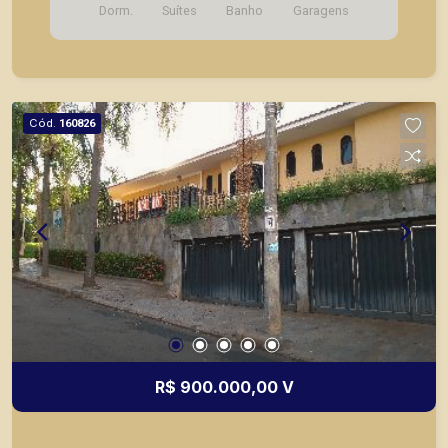
Dorm.
Suítes
Banho
Garagens
Cód.
160826
R$ 900.000,00 V