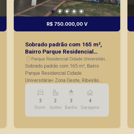
R$ 750.000,00 V
Sobrado padrão com 165 m²,
Bairro Parque Residencial
Cidade Universitária< Zona
Parque Residencial Cidade Universitária
Oeste, Ribeirão Preto/SP.
- Ribeirão Preto/SP
Sobrado padrão com 165 m², Bairro
Parque Residencial Cidade
Universitária< Zona Oeste, Ribeirão
Preto/SP. - 3 quartos, sendo 2 suítes e
1 com closet e banheira; -
3
2
3
4
Hidromassagem/Ofurô - Sala ampla 2
Dorm.
Suítes
Banho
Garagens
ambientes com pé direito alto/ duplo; -
Banheiro social com blindex; - Cozinha
completa em armários planejados; -
Área de serviço; - Despensa; - Quintal