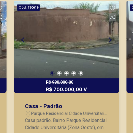
com jardim; - 4 vagas de garagem,
Cód.
130619
sendo 2 cobertas. Localizado próximo
a Av. Gov. Lucas Nogueira Garcês,
próximo ao Campus da USP, Hospital
das Clinicas e diversos comércios.
Vamos agendar uma visita? A Piramid
tem como objetivo atender seus
clientes com agilidade e segurança, em
locação, vendas de imóveis prontos,
usados ou mesmo nos principais
lançamentos da cidade de Ribeirão
Preto.
R$ 980.000,00
R$ 700.000,00 V
Casa - Padrão
Parque Residencial Cidade Universitária
- Ribeirão Preto/SP
Casa padrão, Bairro Parque Residencial
Cidade Universitária (Zona Oeste), em