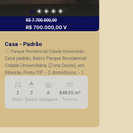
R$ 7.700.000,00
R$ 700.000,00 V
Casa - Padrão
Parque Residencial Cidade Universitária
- Ribeirão Preto/SP
Casa padrão, Bairro Parque Residencial
Cidade Universitária, (Zona Oeste), em
Ribeirão Preto/SP: - 2 dormitórios; - 1
banheiro social; - Sala para 2
ambientes; - Cozinha; - Área de lazer; -
2
3
6
848.65 m²
Piscina com banheiros; - Churrasqueira
Dorm.
Banho
Garagens
Terreno
com fogão a lenha; - Salão de festa; -
Quintal amplo; - 6 vagas de garagem. A
Piramid tem como objetivo atender
seus clientes com agilidade e
segurança, em locação, vendas de