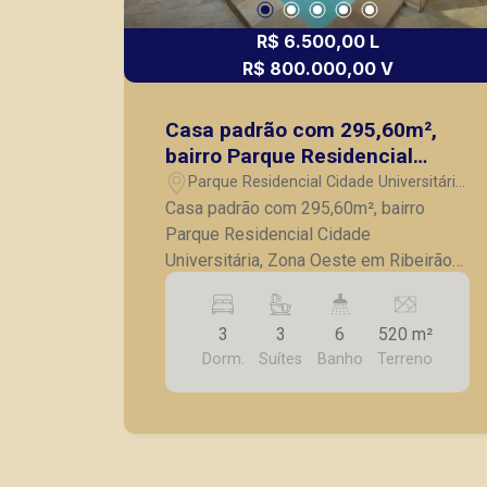
R$ 6.500,00 L
R$ 800.000,00 V
Casa padrão com 295,60m²,
bairro Parque Residencial
Cidade Universitária, Zona
Parque Residencial Cidade Universitária
Oeste em Ribeirão Preto/SP.
- Ribeirão Preto/SP
Casa padrão com 295,60m², bairro
Parque Residencial Cidade
Universitária, Zona Oeste em Ribeirão
Preto/SP. - 3 suítes; - Sala para 2
ambientes; - Lavabo; - Escritório; -
3
3
6
520 m²
Cozinha com gabinete; - Lavanderia; -
Dorm.
Suítes
Banho
Terreno
Banheiro de serviço; - Edícula com
suíte; - Quintal; - Piscina; - 6 vagas de
garagem. A Piramid tem como objetivo
atender seus clientes com agilidade e
segurança, em locação, vendas de