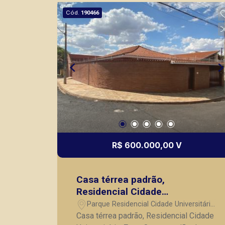
imóveis prontos, usados ou mesmo
Cód.
190466
nos principais lançamentos da cidade
de Ribeirão Preto.
R$ 600.000,00 V
Casa térrea padrão,
Residencial Cidade
Universitária, Zona Oeste,
Parque Residencial Cidade Universitária
região da USP, Ribeirão Preto
- Ribeirão Preto/SP
Casa térrea padrão, Residencial Cidade