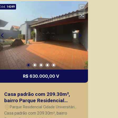
imóveis prontos, usados ou mesmo
Cód.
14249
nos principais lançamentos da cidade
de Ribeirão Preto.
R$ 630.000,00 V
Casa padrão com 209.30m²,
bairro Parque Residencial
Cidade Universitária, Zona
Parque Residencial Cidade Universitária
Oeste em Ribeirão Preto/SP.
- Ribeirão Preto/SP
Casa padrão com 209.30m², bairro