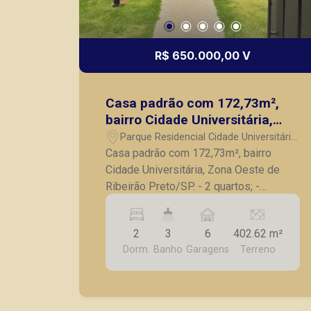
R$ 650.000,00 V
Casa padrão com 172,73m²,
bairro Cidade Universitária,
Zona Oeste de Ribeirão
Parque Residencial Cidade Universitária
Preto/SP.
- Ribeirão Preto/SP
Casa padrão com 172,73m², bairro
Cidade Universitária, Zona Oeste de
Ribeirão Preto/SP. - 2 quartos; -
Banheiro social; - Sala para 2
ambientes; - Cozinha; - Varanda
2
3
6
402.62 m²
gourmet com churrasqueira; - Piscina; -
Dorm.
Banho
Garagens
Terreno
Quintal amplo; - 5 vagas de garagem. A
Piramid tem como objetivo atender
seus clientes com agilidade e
segurança, em locação, vendas de