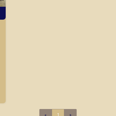
«
1
»