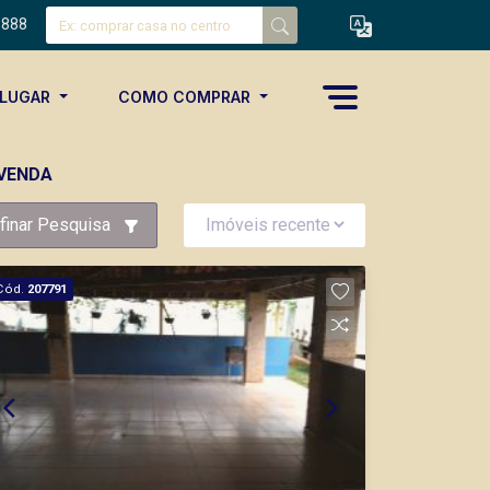
8888
ALUGAR
COMO COMPRAR
 VENDA
finar Pesquisa
Cód.
207791