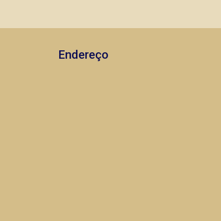
imóveis prontos, usados ou mesmo
nos principais lançamentos da cidade
de Ribeirão Preto.
Endereço