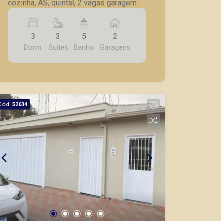
cozinha, AS, quintal, 2 vagas garagem.
3
3
5
2
Dorm.
Suítes
Banho
Garagens
Cód.
52634