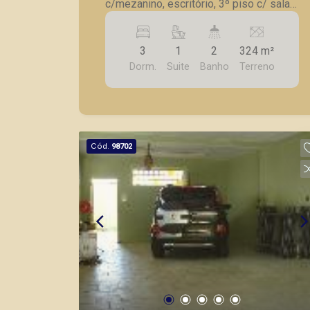
c/mezanino, escritório, 3º piso c/ sala
ampla e sacada, vista panorâmica,
cozinha, 1 suíte ampla c/ AE, área de
3
1
2
324 m²
lazer c/ churrasqueira e chuveirão.
Dorm.
Suite
Banho
Terreno
Cód.
98702