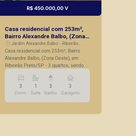
R$ 450.000,00 V
Casa residencial com 253m²,
Bairro Alexandre Balbo, (Zona
Oeste), em Ribeirão Preto/SP.
Jardim Alexandre Balbo - Ribeirão
Preto/SP
Casa residencial com 253m², Bairro
Alexandre Balbo, (Zona Oeste), em
Ribeirão Preto/SP. - 3 quartos, sendo 1
suíte, sendo 2 quartos com armários; -
Banheiro social; - Sala para 2
3
1
3
3
ambientes; - Escritório; - Cozinha com
Dorm.
Suite
Banho
Garagens
gabinete; - Lavanderia; - Varanda
gourmet com churrasqueira; - 3 vagas
de garagem. A Piramid tem como
objetivo atender seus clientes com
agilidade e segurança, em locação,
vendas de imóveis prontos, usados ou