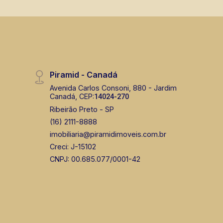
de Ribeirão Preto.
Piramid - Canadá
Avenida Carlos Consoni, 880 - Jardim
Canadá, CEP:
14024-270
Ribeirão Preto - SP
(16) 2111-8888
imobiliaria@piramidimoveis.com.br
Creci: J-15102
CNPJ: 00.685.077/0001-42