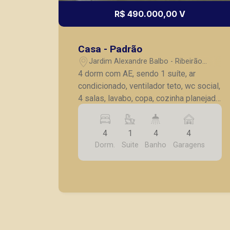
R$ 490.000,00 V
Casa - Padrão
Jardim Alexandre Balbo - Ribeirão
Preto/SP
4 dorm com AE, sendo 1 suíte, ar
condicionado, ventilador teto, wc social,
4 salas, lavabo, copa, cozinha planejada,
despensa, quintal com wc, piscina,
salão festa com cozinha e lavabo,
4
1
4
4
aquecedor solar, água quente em todas
Dorm.
Suite
Banho
Garagens
as toneiras, entrada individual, portão
eletrônico, 4 vagas cobertas garagem,
sobrado.