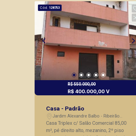
Cód.
128753
R$ 550.000,00
R$ 400.000,00 V
Casa - Padrão
Jardim Alexandre Balbo - Ribeirão
Preto/SP
Casa Triplex c/ Salão Comercial 85,00
m², pé direito alto, mezanino, 2º piso