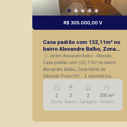
R$ 305.000,00 V
Casa padrão com 132,11m² no
bairro Alexandre Balbo, Zona
Norte de Ribeirão Preto/SP;
Jardim Alexandre Balbo - Ribeirão
Preto/SP
Casa padrão com 132,11m² no bairro
Alexandre Balbo, Zona Norte de
Ribeirão Preto/SP; - 2 dormitórios; -
Banheiro social; - Sala; - Cozinha; -
Quintal; - Área de serviços; - 2 vagas de
2
2
2
200 m²
garagem. Seja para vender, alugar ou
Dorm.
Banho
Garagens
Terreno
adquirir seu imóvel entre em contato
com a Piramid Imóveis, a sua
imobiliária em Ribeirão Preto.