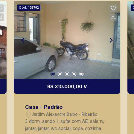
imóveis prontos, usados ou mesmo
Cód.
125792
nos principais lançamentos da cidade
de Ribeirão Preto.
R$ 310.000,00 V
Casa - Padrão
Jardim Alexandre Balbo - Ribeirão
Preto/SP
3 dorm, sendo 1 suíte com AE, sala tv,
jantar, jantar, wc social, copa, cozinha