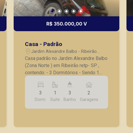
R$ 350.000,00 V
Casa - Padrão
Jardim Alexandre Balbo - Ribeirão
Preto/SP
Casa padrão no Jardim Alexandre Balbo
(Zona Norte ) em Ribeirão retp- SP ,
contendo: - 3 Dormitórios - Sendo 1
suite completa - Banheiro social
completo - Sala de estar ampla -
3
1
3
2
Copa/cozinha planejada - Lavanderia -
Dorm.
Suite
Banho
Garagens
Varanda Gourmet com terraço -
Banheiro de serviço - 2 Vagas de
garagem A Piramid tem como objetivo
atender seus clientes com agilidade e
segurança, em locação, vendas de