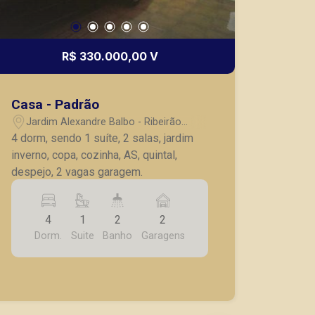
R$ 330.000,00 V
Casa - Padrão
Jardim Alexandre Balbo - Ribeirão
Preto/SP
4 dorm, sendo 1 suíte, 2 salas, jardim
inverno, copa, cozinha, AS, quintal,
despejo, 2 vagas garagem.
4
1
2
2
Dorm.
Suite
Banho
Garagens