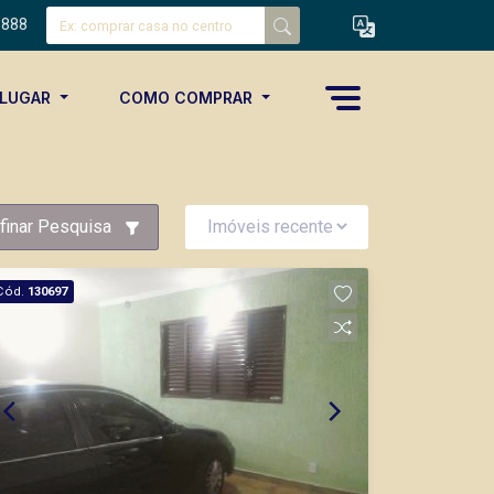
8888
ALUGAR
COMO COMPRAR
finar Pesquisa
Cód.
130697