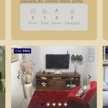
planejada, AS, corredor lateral, quintal
grande com varanda, dorm com wc no
fundo, 2 vagas garagem, estrutura para
3
1
3
2
sobrado.
Dorm.
Suite
Banho
Garagens
Cód.
97616