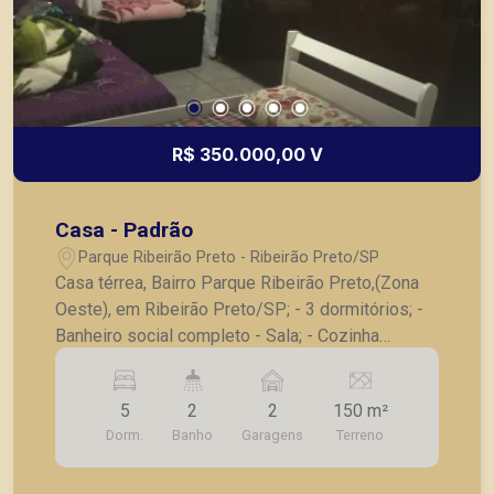
R$ 350.000,00 V
Casa - Padrão
Parque Ribeirão Preto - Ribeirão Preto/SP
Casa térrea, Bairro Parque Ribeirão Preto,(Zona
Oeste), em Ribeirão Preto/SP; - 3 dormitórios; -
Banheiro social completo - Sala; - Cozinha
planejada; - Área de serviço. -Casa piso superior:
- 2 dormitórios; - Banheiro social; - Sala; -
5
2
2
150 m²
Cozinha; - Área de serviço; - Acesso da casa
Dorm.
Banho
Garagens
Terreno
superior pelo corredor. A Piramid tem como
objetivo atender seus clientes com agilidade e