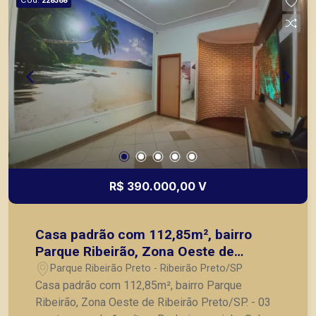
228368
para vender, alugar ou adquirir seu imóvel entre
em contato com a Piramid Imóveis, a sua
imobiliária em Ribeirão Preto.
R$ 390.000,00 V
Casa padrão com 112,85m², bairro
Parque Ribeirão, Zona Oeste de
Ribeirão Preto/SP.
Parque Ribeirão Preto - Ribeirão Preto/SP
Casa padrão com 112,85m², bairro Parque
Ribeirão, Zona Oeste de Ribeirão Preto/SP. - 03