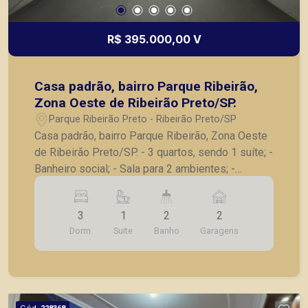
R$ 395.000,00 V
Casa padrão, bairro Parque Ribeirão,
Zona Oeste de Ribeirão Preto/SP.
Parque Ribeirão Preto - Ribeirão Preto/SP
Casa padrão, bairro Parque Ribeirão, Zona Oeste
de Ribeirão Preto/SP. - 3 quartos, sendo 1 suíte; -
Banheiro social; - Sala para 2 ambientes; -
Cozinha ampla; - Área gourmet; - Área de serviço;
- 2 vagas de garagem cobertas. - Casa está
3
1
2
2
finalizando a construção. Primeira habitação. Fino
Dorm.
Suite
Banho
Garagens
acabamento, será entregue com a marcenaria
completa do imóvel, esquadrias de alumínio de
ótima qualidade, pisos porcelanatos da linha
supreme. Ótima localização, próximo a mercados,
farmácia, padaria, sorveteria e dentre outros. Seja
Cód.