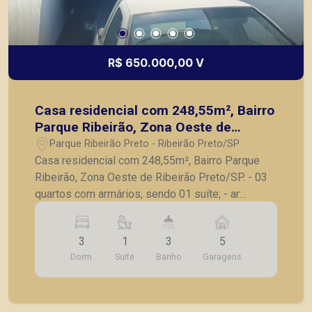
R$ 650.000,00 V
Casa residencial com 248,55m², Bairro
Parque Ribeirão, Zona Oeste de
Ribeirão Preto/SP.
Parque Ribeirão Preto - Ribeirão Preto/SP
Casa residencial com 248,55m², Bairro Parque
Ribeirão, Zona Oeste de Ribeirão Preto/SP. - 03
quartos com armários, sendo 01 suíte; - ar
condicionado; - banheiro social; - sala ampla para
2 ambientes; - sozinha com armários; - área de
3
1
3
5
serviço; - 01 banheiro externo; - 01 quarto
Dorm.
Suite
Banho
Garagens
externo; - Varanda gourmet com churrasqueira; -
Piscina; - 05 vagas de garagem cobertas, portão
eletrônico; A Piramid tem como objetivo atender
seus clientes com agilidade e segurança, em