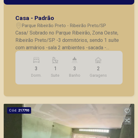
Casa - Padrão
Parque Ribeirão Preto - Ribeirão Preto/SP
Casa/ Sobrado no Parque Ribeirão, Zona Oeste,
Ribeirão Preto/SP. -3 dormitórios, sendo 1 suíte
com armários -sala 2 ambientes -sacada -
banheiro social -cozinha com armários -
lavanderia -banheiro de serviço -2 vagas de
3
1
3
2
garagem -Portão eletrônico, casa em bom estado
Dorm.
Suite
Banho
Garagens
e em ótima localização A Piramid tem como
objetivo atender seus clientes com agilidade e
segurança, em locação, vendas de imóveis
prontos, usados ou mesmo nos principais
lançamentos da cidade de Ribeirão Preto
Cód.
217793