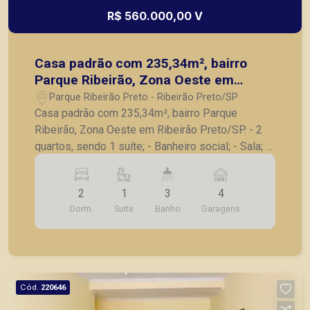
R$ 560.000,00 V
Casa padrão com 235,34m², bairro
Parque Ribeirão, Zona Oeste em
Ribeirão Preto/SP.
Parque Ribeirão Preto - Ribeirão Preto/SP
Casa padrão com 235,34m², bairro Parque
Ribeirão, Zona Oeste em Ribeirão Preto/SP. - 2
quartos, sendo 1 suíte; - Banheiro social; - Sala; -
Cozinha planejada; - Lavanderia; - Área de
serviço; - Banheiro de serviço; - Varanda gourmet
2
1
3
4
com churrasqueira; - Piscina; - 4 vagas de
Dorm.
Suite
Banho
Garagens
garagem. A Piramid tem como objetivo atender
seus clientes com agilidade e segurança, em
locação, vendas de imóveis prontos, usados ou
mesmo nos principais lançamentos da cidade de
Ribeirão Preto.
Cód.
220646