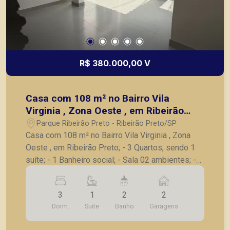
R$ 380.000,00 V
Casa com 108 m² no Bairro Vila
Virginia , Zona Oeste , em Ribeirão
Preto;
Parque Ribeirão Preto - Ribeirão Preto/SP
Casa com 108 m² no Bairro Vila Virginia , Zona
Oeste , em Ribeirão Preto; - 3 Quartos, sendo 1
suíte; - 1 Banheiro social; - Sala 02 ambientes; -
Cozinha; - Área de serviço; - 2 Vagas de garagem;
A Piramid tem como objetivo atender seus
3
1
2
2
clientes com agilidade e segurança, em locação,
Dorm.
Suite
Banho
Garagens
vendas de imóveis prontos, usados ou mesmo
nos principais lançamentos da cidade de Ribeirão