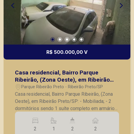
R$ 500.000,00 V
Casa residencial, Bairro Parque
Ribeirão, (Zona Oeste), em Ribeirão
Preto/SP:
Parque Ribeirão Preto - Ribeirão Preto/SP
Casa residencial, Bairro Parque Ribeirão, (Zona
Oeste), em Ribeirão Preto/SP: - Mobiliada; - 2
dormitórios sendo 1 suíte completo em armários;
- Banheiro social; - Sala para 2 ambientes; -
Cozinha com armário; - Lavanderia; - Corredor
2
1
2
2
lateral; - Varanda gourmet com churrasqueira; -