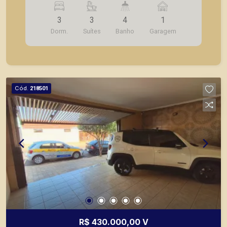
ampla; - Edícula com banheiro; - Quintal amplo; -
3
3
4
1
Entrada lateral independente; - 01 vaga de
Dorm.
Suítes
Banho
Garagem
garagem . Seja para vender, alugar ou adquirir seu
imóvel entre em contato com a Piramid Imóveis,
a sua imobiliária em Ribeirão Preto.
Cód.
218501
R$ 430.000,00 V