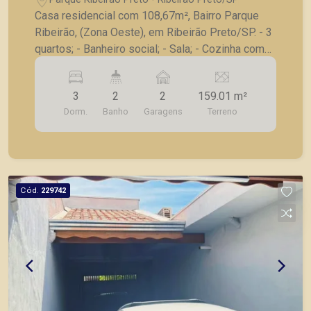
Casa residencial com 108,67m², Bairro Parque
Ribeirão, (Zona Oeste), em Ribeirão Preto/SP. - 3
quartos; - Banheiro social; - Sala; - Cozinha com
gabinete; - Lavanderia; - Quintal; - 2 vagas de
garagem. A Piramid tem como objetivo atender
3
2
2
159.01 m²
seus clientes com agilidade e segurança, em
Dorm.
Banho
Garagens
Terreno
locação, vendas de imóveis prontos, usados ou
mesmo nos principais lançamentos da cidade de
Ribeirão Preto.
Cód.
229742