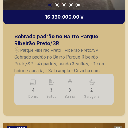
alugar ou adquirir seu imóvel entre em contato
com a Piramid Imóveis, a sua imobiliária em
Ribeirão Preto.
R$ 360.000,00 V
Sobrado padrão no Bairro Parque
Ribeirão Preto/SP.
Parque Ribeirão Preto - Ribeirão Preto/SP
Sobrado padrão no Bairro Parque Ribeirão
Preto/SP. - 4 quartos, sendo 3 suítes, - 1 com
hidro e sacada, - Sala ampla - Cozinha com
gabinete, - Área de serviço, - Churrasqueira, - 2
vagas de garagem. A Piramid tem como objetivo
4
3
3
2
atender seus clientes com agilidade e segurança,
Dorm.
Suítes
Banho
Garagens
em locação, vendas de imóveis prontos, usados
ou mesmo nos principais lançamentos da cidade
de Ribeirão Preto