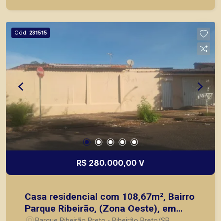
Preto.
Cód.
231515
R$ 280.000,00 V
Casa residencial com 108,67m², Bairro
Parque Ribeirão, (Zona Oeste), em
Ribeirão Preto/SP.
Parque Ribeirão Preto - Ribeirão Preto/SP