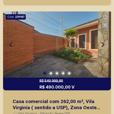
imóveis prontos, usados ou mesmo nos
principais lançamentos da cidade de Ribeirão
Preto.
Cód.
229187
R$ 540.000,00
R$ 490.000,00 V
Casa comercial com 262,00 m², Vila
Virginia ( sentido a USP), Zona Oeste
em Ribeirão Preto/SP.
Vila Virgínia - Ribeirão Preto/SP