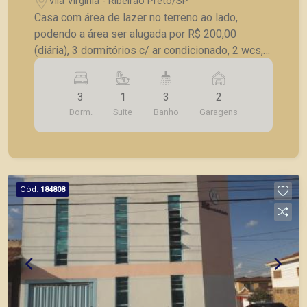
Vila Virgínia - Ribeirão Preto/SP
Casa com área de lazer no terreno ao lado,
podendo a área ser alugada por R$ 200,00
(diária), 3 dormitórios c/ ar condicionado, 2 wcs,
sala c/ ar condicionado, cozinha, AS, quintal, 2
vagas de garagem cobertas + 1 vaga de garagem
3
1
3
2
na área de lazer. - Área de lazer: R$ vende-se
Dorm.
Suite
Banho
Garagens
separada no valor de R$ 450.000,00.
Cód.
184808