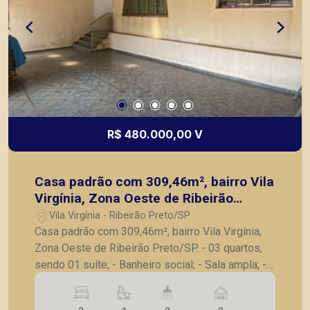
R$ 480.000,00 V
Casa padrão com 309,46m², bairro Vila
Virgínia, Zona Oeste de Ribeirão
Preto/SP.
Vila Virgínia - Ribeirão Preto/SP
Casa padrão com 309,46m², bairro Vila Virgínia,
Zona Oeste de Ribeirão Preto/SP. - 03 quartos,
sendo 01 suíte; - Banheiro social; - Sala ampla; -
Cozinha com armário; - Lavanderia; - Quintal; -
Corredor lateral; - 02 vagas de garagem. Seja para