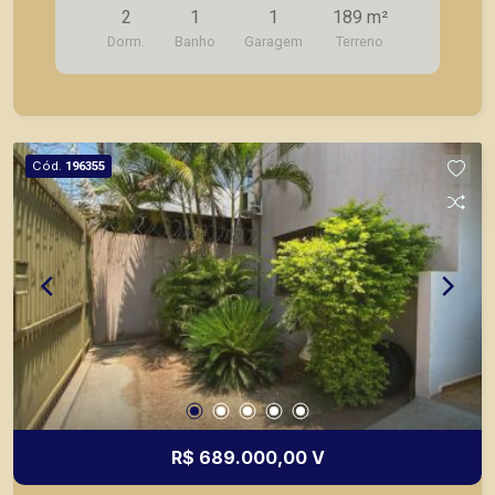
2
1
1
189 m²
Dorm.
Banho
Garagem
Terreno
Cód.
196355
R$ 689.000,00 V