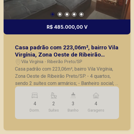
R$ 485.000,00 V
Casa padrão com 223,06m², bairro Vila
Virgínia, Zona Oeste de Ribeirão
Preto/SP.
Vila Virgínia - Ribeirão Preto/SP
Casa padrão com 223,06m², bairro Vila Virgínia,
Zona Oeste de Ribeirão Preto/SP. - 4 quartos,
sendo 2 suítes com armários; - Banheiro social; -
Sala; - Cozinha com armários; - Área de serviço; -
Despensa; - Corredor lateral; - 4 vagas de
4
2
3
4
garagem. A Piramid tem como objetivo atender
Dorm.
Suítes
Banho
Garagens
seus clientes com agilidade e segurança, em
locação, vendas de imóveis prontos, usados ou
mesmo nos principais lançamentos da cidade de
Ribeirão Preto.