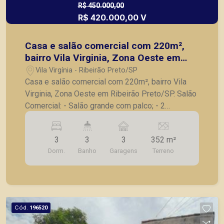
R$ 450.000,00
R$ 420.000,00 V
Casa e salão comercial com 220m²,
bairro Vila Virginia, Zona Oeste em
Ribeirão Preto/SP.
Vila Virgínia - Ribeirão Preto/SP
Casa e salão comercial com 220m², bairro Vila
Virginia, Zona Oeste em Ribeirão Preto/SP. Salão
Comercial: - Salão grande com palco; - 2
Banheiros; - Cozinha grande; Casa Superior
frente: - 03 Quartos; - Banheiro social completo; -
3
3
3
352 m²
Sala; - Cozinha ampla com armários; - Área de
Dorm.
Banho
Garagens
Terreno
serviço. A Piramid tem como objetivo atender
seus clientes com agilidade e segurança, em
locação, vendas de imóveis prontos, usados ou
mesmo nos principais lançamentos da cidade de
Ribeirão Preto.
Cód.
196520