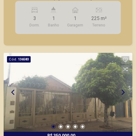
garagem.
3
1
1
225 m²
Dorm.
Banho
Garagem
Terreno
Cód.
136583
R$ 350.000,00