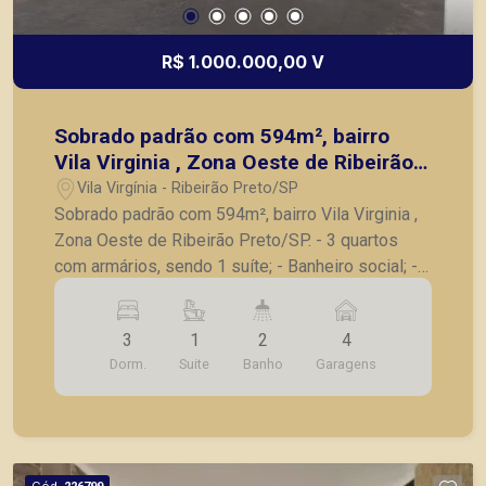
R$ 1.000.000,00 V
Sobrado padrão com 594m², bairro
Vila Virginia , Zona Oeste de Ribeirão
Preto/SP.
Vila Virgínia - Ribeirão Preto/SP
Sobrado padrão com 594m², bairro Vila Virginia ,
Zona Oeste de Ribeirão Preto/SP. - 3 quartos
com armários, sendo 1 suíte; - Banheiro social; -
Sala para 2 ambientes; - Varanda; - Cozinha com
armários; - Área de serviço; - 4 vagas de
3
1
2
4
garagem. A Piramid tem como objetivo atender
Dorm.
Suite
Banho
Garagens
seus clientes com agilidade e segurança, em
locação, vendas de imóveis prontos, usados ou
mesmo nos principais lançamentos da cidade de
Ribeirão Preto.
Cód.