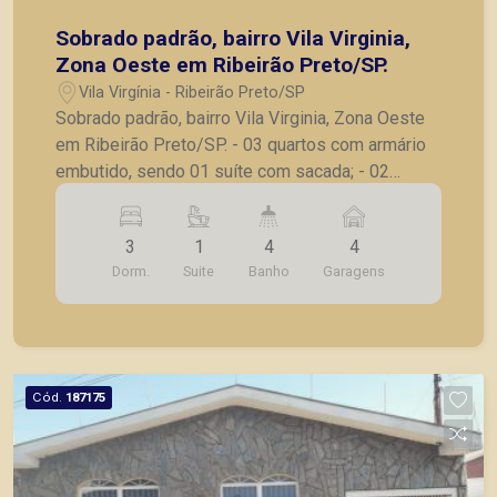
Sobrado padrão, bairro Vila Virginia,
Zona Oeste em Ribeirão Preto/SP.
Vila Virgínia - Ribeirão Preto/SP
Sobrado padrão, bairro Vila Virginia, Zona Oeste
em Ribeirão Preto/SP. - 03 quartos com armário
embutido, sendo 01 suíte com sacada; - 02
Banheiros sociais completos, sendo 01 no térreo
e 01 no pavimento superior; - Sala ampla para 02
3
1
4
4
ambientes; - Cozinha com armário embutido; -
Dorm.
Suite
Banho
Garagens
Lavanderia; - Quarto para despensa; - Área de
lazer gourmet completa; - Piscina; - Banheiro de
apoio; - Quintal amplo com jardim; - 04 vagas de
garagens, sendo 02 cobertas e 02 descobertas.
A Piramid tem como objetivo atender seus
Cód.
187175
clientes com agilidade e segurança, em locação,
vendas de imóveis prontos, usados ou mesmo
nos principais lançamentos da cidade de Ribeirão
Preto.