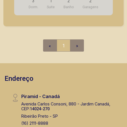
3
1
2
2
vender, alugar ou adquirir seu imóvel entre em
Dorm.
Suite
Banho
Garagens
contato com a Piramid Imóveis, a sua imobiliária
em Ribeirão Preto.
«
1
»
Endereço
Piramid - Canadá
Avenida Carlos Consoni, 880 - Jardim Canadá,
CEP:
14024-270
Ribeirão Preto - SP
(16) 2111-8888