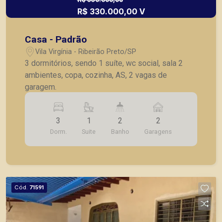
R$ 330.000,00 V
Casa - Padrão
Vila Virgínia - Ribeirão Preto/SP
3 dormitórios, sendo 1 suíte, wc social, sala 2
ambientes, copa, cozinha, AS, 2 vagas de
garagem.
3
1
2
2
Dorm.
Suite
Banho
Garagens
Cód.
71591