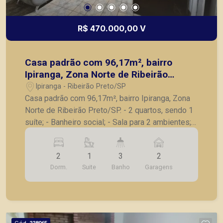
R$ 470.000,00 V
Casa padrão com 96,17m², bairro
Ipiranga, Zona Norte de Ribeirão
Preto/SP.
Ipiranga - Ribeirão Preto/SP
Casa padrão com 96,17m², bairro Ipiranga, Zona
Norte de Ribeirão Preto/SP. - 2 quartos, sendo 1
suíte; - Banheiro social; - Sala para 2 ambientes; -
Cozinha; - Área de serviço; - Banheiro de serviço;
- 2 vagas de garagem. A Piramid tem como
2
1
3
2
objetivo atender seus clientes com agilidade e
Dorm.
Suite
Banho
Garagens
segurança, em locação, vendas de imóveis
prontos, usados ou mesmo nos principais
lançamentos da cidade de Ribeirão Preto.
Cód.