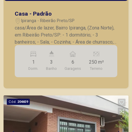
Casa - Padrão
Ipiranga - Ribeirão Preto/SP
casa/Área de lazer, Bairro Ipiranga, (Zona Norte),
em Ribeirão Preto/SP: - 1 dormitório; - 3
banheiros; - Sala; - Cozinha; - Área de churrasco; -
Piscina; - Salão para comercio ao lado da casa; -
6 vagas de garagem. A Piramid tem como
1
3
6
250 m²
objetivo atender seus clientes com agilidade e
Dorm.
Banho
Garagens
Terreno
segurança, em locação, vendas de imóveis
prontos, usados ou mesmo nos principais
lançamentos da cidade de Ribeirão Preto.
Cód.
204659