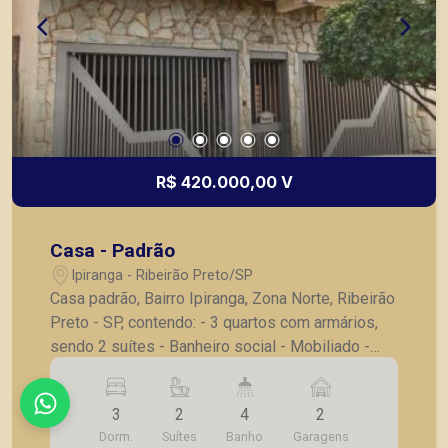
R$ 420.000,00 V
Casa - Padrão
Ipiranga - Ribeirão Preto/SP
Casa padrão, Bairro Ipiranga, Zona Norte, Ribeirão
Preto - SP, contendo: - 3 quartos com armários,
sendo 2 suítes - Banheiro social - Mobiliado -
Sala para 2 ambientes - Cozinha planejada -
Lavanderia - Banheiro de serviço - Quarto de
3
2
4
2
despejo - 2 vagas de garagem.
Dorm.
Suítes
Banho
Garagens