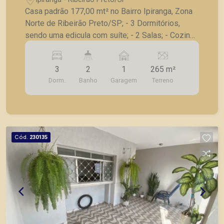
Casa padrão 177,00 mt² no Bairro Ipiranga, Zona
Norte de Ribeirão Preto/SP; - 3 Dormitórios,
sendo uma edicula com suíte; - 2 Salas; - Cozinha
com armários; - Quintal; - 1 Vaga de garagem; A
Piramid tem como objetivo atender seus clientes
3
2
1
265 m²
com agilidade e segurança, em locação, vendas
Dorm.
Banho
Garagem
Terreno
de imóveis prontos, usados ou mesmo nos
principais lançamentos da cidade de Ribeirão
Preto.
Cód.
230135