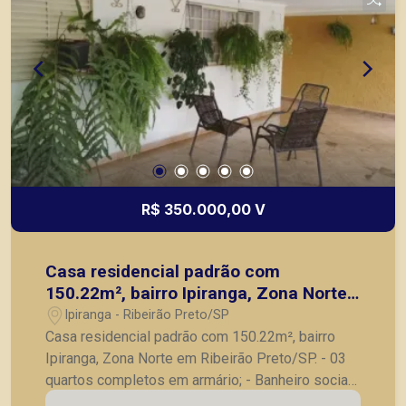
R$ 350.000,00 V
Casa residencial padrão com
150.22m², bairro Ipiranga, Zona Norte
em Ribeirão Preto/SP.
Ipiranga - Ribeirão Preto/SP
Casa residencial padrão com 150.22m², bairro
Ipiranga, Zona Norte em Ribeirão Preto/SP. - 03
quartos completos em armário; - Banheiro social;
- Sala; - Cozinha com gabinete; - Lavanderia; -