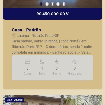
R$ 450.000,00 V
Casa - Padrão
Ipiranga - Ribeirão Preto/SP
Casa padrão, Bairro Ipiranga, (Zona Norte), em
Ribeirão Preto/SP: - 3 dormitórios, sendo 1 suíte
completa em armários; - Banheiro social; - Sala
para 2 ambientes; - Cozinha planejada; -
Lavanderia; - Quintal; - Dormitório e banheiro de
3
1
3
3
serviço; - 3 vagas de garagem. A Piramid tem
Dorm.
Suite
Banho
Garagens
como objetivo atender seus clientes com
agilidade e segurança, em locação, vendas de
imóveis prontos, usados ou mesmo nos
principais lançamentos da cidade de Ribeirão
Preto.
Cód.
209018