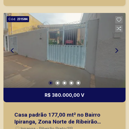
objetivo atender seus clientes com agilidade e
segurança, em locação, vendas de imóveis
prontos, usados ou mesmo nos principais
Cód.
231584
lançamentos da cidade de Ribeirão Preto.
R$ 380.000,00 V
Casa padrão 177,00 mt² no Bairro
Ipiranga, Zona Norte de Ribeirão
Preto/SP;
Ipiranga - Ribeirão Preto/SP