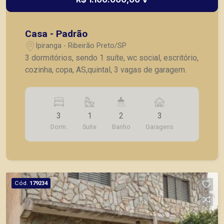
Casa - Padrão
Ipiranga - Ribeirão Preto/SP
3 dormitórios, sendo 1 suíte, wc social, escritório,
cozinha, copa, AS,quintal, 3 vagas de garagem.
3
1
2
3
Dorm.
Suite
Banho
Garagens
Cód.
179234