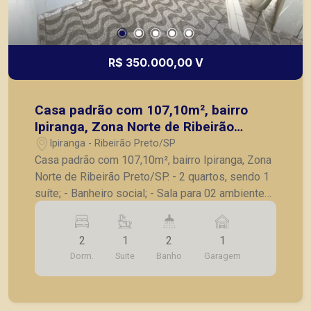
R$ 350.000,00 V
Casa padrão com 107,10m², bairro
Ipiranga, Zona Norte de Ribeirão
Preto/SP.
Ipiranga - Ribeirão Preto/SP
Casa padrão com 107,10m², bairro Ipiranga, Zona
Norte de Ribeirão Preto/SP. - 2 quartos, sendo 1
suíte; - Banheiro social; - Sala para 02 ambientes;
- Cozinha com armários; - Área de serviço; -
Quintal; - Área de churrasco; - 1 vaga de garagem.
2
1
2
1
A Piramid tem como objetivo atender seus
Dorm.
Suite
Banho
Garagem
clientes com agilidade e segurança, em locação,
vendas de imóveis prontos, usados ou mesmo
nos principais lançamentos da cidade de Ribeirão
Preto.