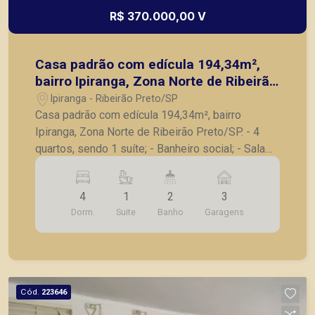
R$ 370.000,00 V
Casa padrão com edícula 194,34m²,
bairro Ipiranga, Zona Norte de Ribeirão
Preto/SP.
Ipiranga - Ribeirão Preto/SP
Casa padrão com edícula 194,34m², bairro
Ipiranga, Zona Norte de Ribeirão Preto/SP. - 4
quartos, sendo 1 suíte; - Banheiro social; - Sala
ampla; - Cozinha; - Área de serviço; - Quintal; -
Terraço; - 3 vagas de garagem. Edícula: - Sala
4
1
2
3
ampla; - Cozinha; - Área de serviço coberta. A
Dorm.
Suite
Banho
Garagens
Piramid tem como objetivo atender seus clientes
com agilidade e segurança, em locação, vendas
de imóveis prontos, usados ou mesmo nos
principais lançamentos da cidade de Ribeirão
Preto.
Cód.
223646