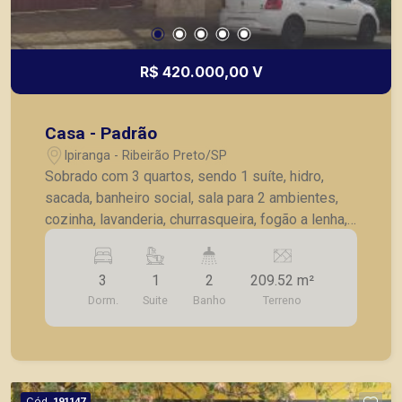
R$ 420.000,00 V
Casa - Padrão
Ipiranga - Ribeirão Preto/SP
Sobrado com 3 quartos, sendo 1 suíte, hidro,
sacada, banheiro social, sala para 2 ambientes,
cozinha, lavanderia, churrasqueira, fogão a lenha,
ventiladores de teto, armários embutidos e
jardim.
3
1
2
209.52 m²
Dorm.
Suite
Banho
Terreno
Cód.
191147