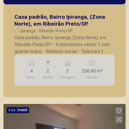
Casa padrão, Bairro Ipiranga, (Zona
Norte), em Ribeirão Preto/SP.
Ipiranga - Ribeirão Preto/SP
Casa padrão, Bairro Ipiranga, (Zona Norte), em
Ribeirão Preto/SP. - 4 dormitórios sendo 1 com
guarda-roupa; - Banheiro social; - Sala para 2
ambientes; - Copa; - Cozinha com armários; -
Área de serviço; - Corredor lateral; - Edícula com
4
2
2
206.40 m²
1 dormitório e 1 banheiro; - 2 vaga de garagem
Dorm.
Banho
Garagens
Terreno
coberta A Piramid tem como objetivo atender
seus clientes com agilidade e segurança, em
locação, vendas de imóveis prontos, usados ou
mesmo nos principais lançamentos da cidade de
Ribeirão Preto.
Cód.
216233