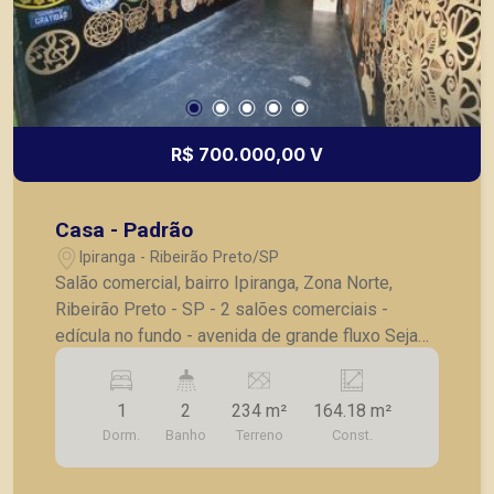
R$ 700.000,00 V
Casa - Padrão
Ipiranga - Ribeirão Preto/SP
Salão comercial, bairro Ipiranga, Zona Norte,
Ribeirão Preto - SP - 2 salões comerciais -
edícula no fundo - avenida de grande fluxo Seja
para vender, alugar ou adquirir seu imóvel entre
em contato com a Piramid Imóveis, a sua
1
2
234 m²
164.18 m²
imobiliária em Ribeirão Preto.
Dorm.
Banho
Terreno
Const.