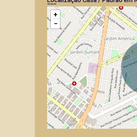
Localização Casa / Padrão em R
+
−