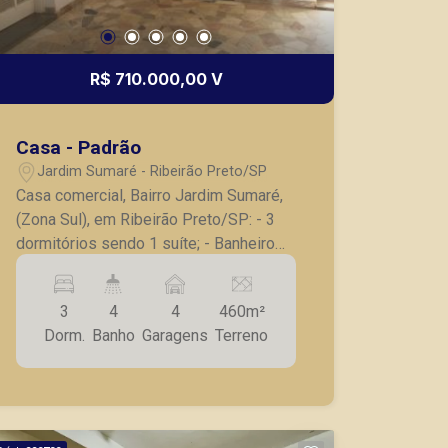
R$ 710.000,00 V
Bráulio Alvarez
CRECI 234.175 - Venda
Casa - Padrão
(16) 99327-7979
Jardim Sumaré - Ribeirão Preto/SP
Casa comercial, Bairro Jardim Sumaré,
CORRETOR DE PLANTÃO
(Zona Sul), em Ribeirão Preto/SP: - 3
dormitórios sendo 1 suíte; - Banheiro
social; - Sala 2 ambientes; - Cozinha
com armário; - Despensa; - Lavanderia;
3
4
4
460m²
- Dependência e banheiro de serviço; -
Dorm.
Banho
Garagens
Terreno
4 vagas de garagem; - Excelente
localização no Boulevard. A Piramid
Marcos Antonio Ferreira
tem como objetivo atender seus
CRECI 82740 - Venda
clientes com agilidade e segurança, em
(16) 99137-0754
locação, vendas de imóveis prontos,