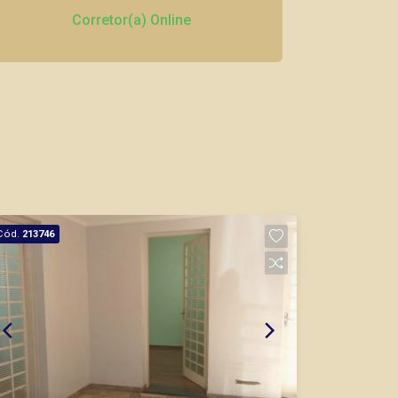
Corretor(a) Online
CORRETOR DE PLANTÃO
Thamiris Leandra Benevides
CRECI 270092 - Venda
Cód.
213746
(16) 99263-0551
Corretor(a) Online
CORRETOR DE PLANTÃO