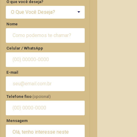
O que você deseja?
O Que Você Deseja?
Nome
Celular / WhatsApp
E-mail
Telefone fixo
(opcional)
Mensagem