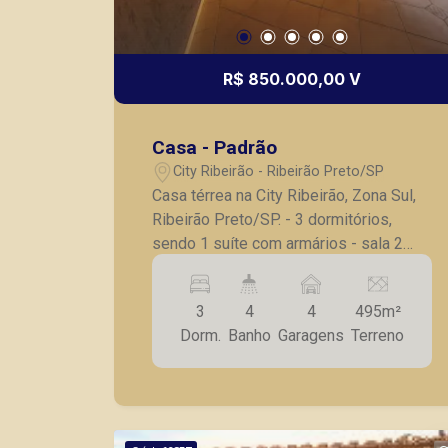
R$ 850.000,00 V
Casa - Padrão
City Ribeirão - Ribeirão Preto/SP
Casa térrea na City Ribeirão, Zona Sul,
Ribeirão Preto/SP. - 3 dormitórios,
sendo 1 suíte com armários - sala 2
ambientes - lavabo - escritório -
cozinha com armários - lavanderia -
3
4
4
495m²
banheiro social - despensa - quarto de
Dorm.
Banho
Garagens
Terreno
despejo - Banheiro de lazer - espaço
gourmet - piscina - 4 vagas de garagem
- Em excelente localização no Bairro,
casa precisa de reforma A Piramid tem
como objetivo atender seus clientes