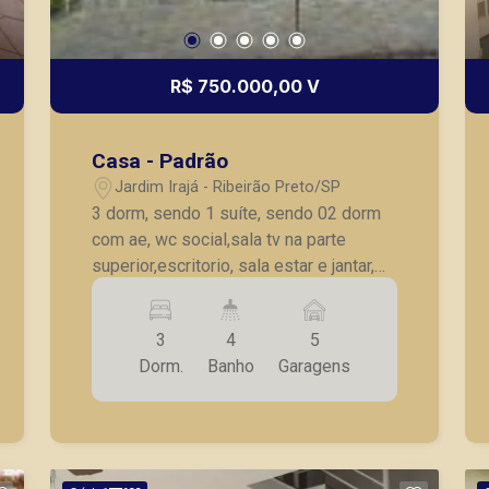
R$ 750.000,00 V
Casa - Padrão
Jardim Irajá - Ribeirão Preto/SP
3 dorm, sendo 1 suíte, sendo 02 dorm
com ae, wc social,sala tv na parte
superior,escritorio, sala estar e jantar,
cozinha com ae,area de serviço,wc
social, edícula no fundo com
3
4
5
churrasqueira, 1 dorm,wc, piscina, 03
Dorm.
Banho
Garagens
vagas garagem. Obs:(proprietario aceita
apto no Jardim Iraja ate R$350.000,00
em permuta).