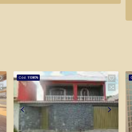
Cód.
113876