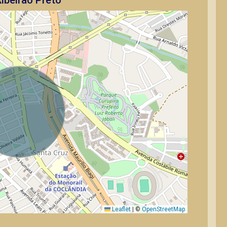
ibeirão Preto
Leaflet
|
©
OpenStreetMap