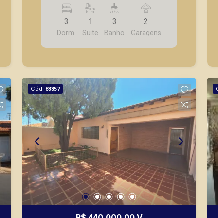
gourmet, churrasqueira, banheiro área
externa, piscina de fibra, jardim, 2 vagas
3
1
3
2
de garagem cobertas.
Dorm.
Suite
Banho
Garagens
Cód.
83357
R$ 440.000,00 V