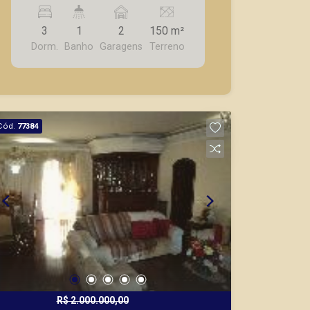
lavanderia, despensa, canil, quintal, 2
vagas de garagens.
3
1
2
150 m²
Dorm.
Banho
Garagens
Terreno
Cód.
77384
R$ 2.000.000,00