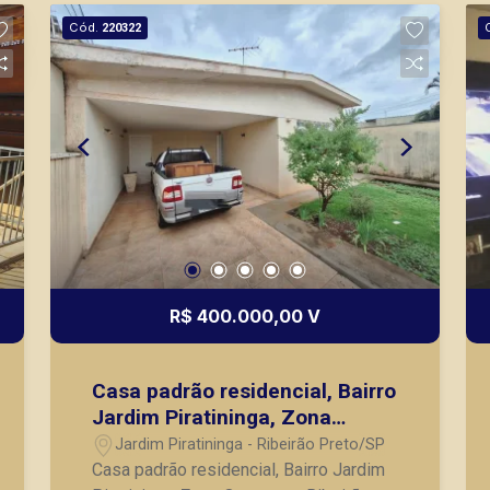
seus clientes com agilidade e
Cód.
220322
segurança, em locação, vendas de
imóveis prontos, usados ou mesmo
nos principais lançamentos da cidade
de Ribeirão Preto.
R$ 400.000,00 V
Casa padrão residencial, Bairro
Jardim Piratininga, Zona
Oeste, em Ribeirão Preto/SP;
Jardim Piratininga - Ribeirão Preto/SP
Casa padrão residencial, Bairro Jardim