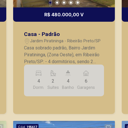
R$ 480.000,00 V
Casa - Padrão
Jardim Piratininga - Ribeirão Preto/SP
Casa sobrado padrão, Bairro Jardim
Piratininga, (Zona Oeste), em Ribeirão
Preto/SP: - 4 dormitórios, sendo 2
suítes; - 2 banheiros sociais; - 3 Salas;
- Sacada; - Cozinha; - Lavanderia; -
4
2
4
6
Amplo quintal; - 6 vagas de garagem.
Dorm.
Suítes
Banho
Garagens
Seja para vender, alugar ou adquirir seu
imóvel entre em contato com a Piramid
Imóveis, a sua imobiliária em Ribeirão
Preto.
Cód.
195617