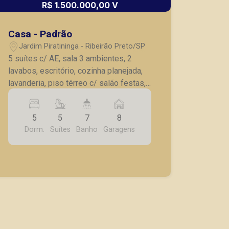
R$ 1.500.000,00 V
Casa - Padrão
Jardim Piratininga - Ribeirão Preto/SP
5 suítes c/ AE, sala 3 ambientes, 2
lavabos, escritório, cozinha planejada,
lavanderia, piso térreo c/ salão festas,
área lazer c/ piscina, sauna e
vestiários, hidromassagem, 8 vagas de
5
5
7
8
garagem.
Dorm.
Suítes
Banho
Garagens