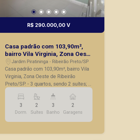
R$ 290.000,00 V
Casa padrão com 103,90m²,
bairro Vila Virginia, Zona Oeste
de Ribeirão Preto/SP.
Jardim Piratininga - Ribeirão Preto/SP
Casa padrão com 103,90m², bairro Vila
Virginia, Zona Oeste de Ribeirão
Preto/SP. - 3 quartos, sendo 2 suítes; -
Banheiro social; - Sala para 2
ambientes; - Cozinha ampla; - Área de
3
2
3
2
serviço; - 2 vagas de garagem. A
Dorm.
Suítes
Banho
Garagens
Piramid tem como objetivo atender
seus clientes com agilidade e
segurança, em locação, vendas de
imóveis prontos, usados ou mesmo