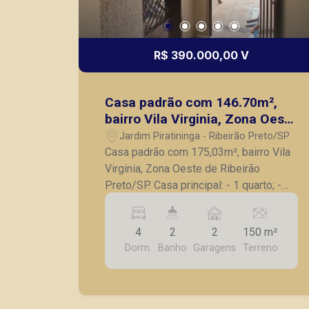
R$ 390.000,00 V
Casa padrão com 146.70m²,
bairro Vila Virginia, Zona Oeste
de Ribeirão Preto/SP.
Jardim Piratininga - Ribeirão Preto/SP
Casa padrão com 175,03m², bairro Vila
Virginia, Zona Oeste de Ribeirão
Preto/SP. Casa principal: - 1 quarto; -
Banheiro social; - Sala; - Cozinha; - Área
de serviço; Sobrado nos fundos: - 3
4
2
2
150 m²
quartos com pontos de ar-condicionado
Dorm.
Banho
Garagens
Terreno
já preparados; - Banheiro social; - Sala
para 2 ambientes; - Cozinha; - 2 vagas
de garagem; - Portão basculante com
motor. A Piramid tem como objetivo