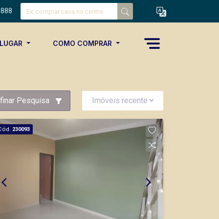
8888
ALUGAR
COMO COMPRAR
finar Pesquisa
Cód.
230093