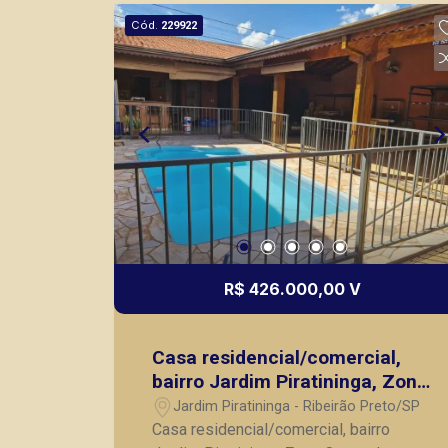
atender seus clientes com agilidade e
Cód.
229922
segurança, em locação, vendas de
imóveis prontos, usados ou mesmo
nos principais lançamentos da cidade
de Ribeirão Preto.
R$ 426.000,00 V
Casa residencial/comercial,
bairro Jardim Piratininga, Zona
Oeste de Ribeirão Preto/SP.
Jardim Piratininga - Ribeirão Preto/SP
Casa residencial/comercial, bairro