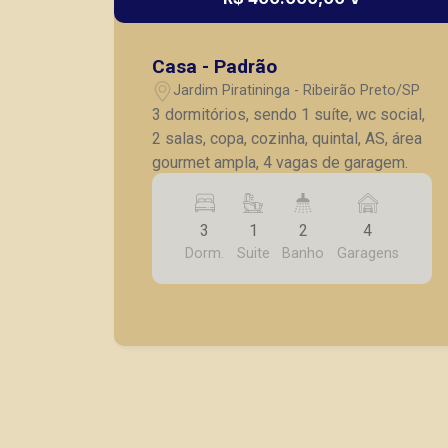
Casa - Padrão
Jardim Piratininga - Ribeirão Preto/SP
3 dormitórios, sendo 1 suíte, wc social,
2 salas, copa, cozinha, quintal, AS, área
gourmet ampla, 4 vagas de garagem.
3
1
2
4
Dorm.
Suite
Banho
Garagens