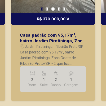
R$ 370.000,00 V
Casa padrão com 95,17m²,
bairro Jardim Piratininga, Zona
Oeste de Ribeirão Preto/SP.
Jardim Piratininga - Ribeirão Preto/SP
Casa padrão com 95,17m², bairro
Jardim Piratininga, Zona Oeste de
Ribeirão Preto/SP. - 2 quartos
climatizados, sendo 1 suíte com closet;
- Banheiro social com box, espelho e
2
1
2
1
gabinete; - Sala; - Cozinha com
Dorm.
Suite
Banho
Garagem
armários planejados; - Área de serviço;
- Corredor lateral; - Quintal; - 2 vagas de
garagem coberta com portão eletrônico.
A Piramid tem como objetivo atender