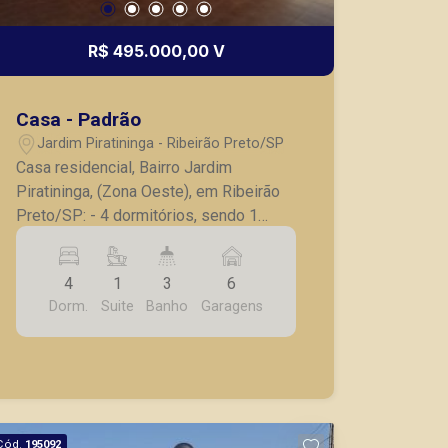
R$ 495.000,00 V
Casa - Padrão
Jardim Piratininga - Ribeirão Preto/SP
Casa residencial, Bairro Jardim
Piratininga, (Zona Oeste), em Ribeirão
Preto/SP: - 4 dormitórios, sendo 1
suíte completa em armários; - Banheiro
social; - Sala para 2 ambientes; -
4
1
3
6
Cozinha com armários; - Lavanderia; - 6
Dorm.
Suite
Banho
Garagens
vagas de garagem. Também temos
imóveis no Nova Aliança, Jardim
Botânico, Jardim Canadá, casas e
apartamentos próximos a mercados,
farmácias, escolas, além de pontos
comerciais localizados na Zona Sul.
Cód.
195092