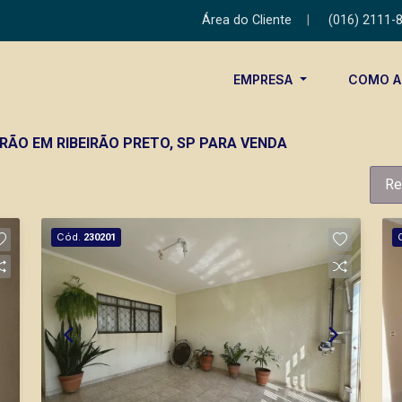
Área do Cliente
|
(016) 2111-
EMPRESA
COMO 
DRÃO EM RIBEIRÃO PRETO, SP PARA VENDA
Re
Cód.
230201