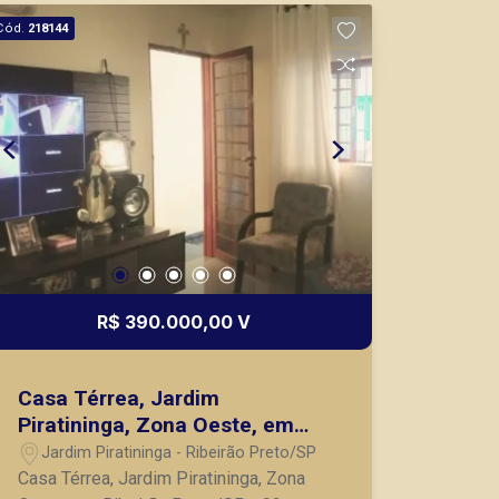
nos principais lançamentos da cidade
Cód.
218144
de Ribeirão Preto.
R$ 390.000,00 V
Casa Térrea, Jardim
Piratininga, Zona Oeste, em
Ribeirão Preto/SP
Jardim Piratininga - Ribeirão Preto/SP
Casa Térrea, Jardim Piratininga, Zona