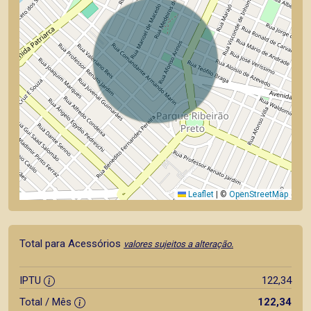
Leaflet
|
©
OpenStreetMap
Total para Acessórios
valores sujeitos a alteração.
IPTU
122,34
Total / Mês
122,34