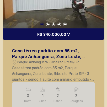
R$ 340.000,00 V
Casa térrea padrão com 85 m2,
Parque Anhanguera, Zona Leste,
Ribeirão Preto SP
Parque Anhanguera - Ribeirão Preto/SP
Casa térrea padrão com 85 m2, Parque
Anhanguera, Zona Leste, Ribeirão Preto SP - 3
quartos - sendo 1 suíte com armário embutido -
sala - banheiro social - cozinha com gabinete -
lavanderia - 2 vagas garagem A Piramid tem
3
1
2
2
como objetivo atender seus clientes com
Dorm.
Suite
Banho
Garagens
agilidade e segurança, em locação, vendas de