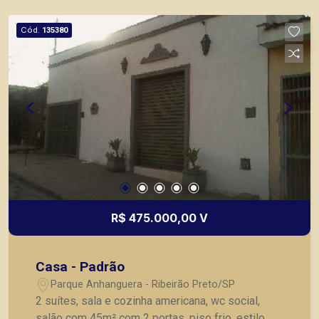
Cód.
135380
R$ 475.000,00 V
Casa - Padrão
Parque Anhanguera - Ribeirão Preto/SP
2 suítes, sala e cozinha americana, wc social,
salão com 45m² com 2 portas, piso frio, estilo