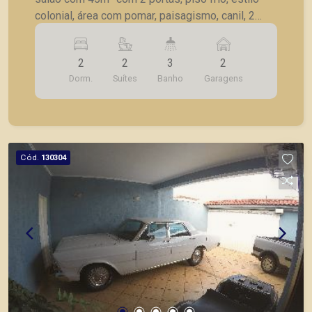
colonial, área com pomar, paisagismo, canil, 2
vagas garagem.
2
2
3
2
Dorm.
Suítes
Banho
Garagens
Cód.
130304