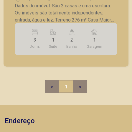
Dados do imóvel: São 2 casas e uma escritura.
Os imóveis são totalmente independentes,
entrada, água e luz. Terreno 276 m² Casa Maior
108 m² : 3 quartos, sendo 1 suíte, 1 banheiro
social, sala, cozinha e garagem; Casa menor 98
3
1
2
1
m²: 2 quartos, banheiro social, sala, cozinha e
Dorm.
Suite
Banho
Garagem
garagem.
«
1
»
Endereço