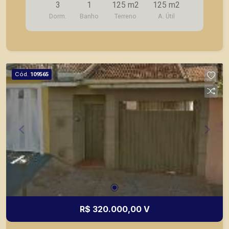
3
1
125 m2
125 m2
Dorm.
Banho
Terreno
A. Útil
Cód.
109565
R$ 320.000,00 V