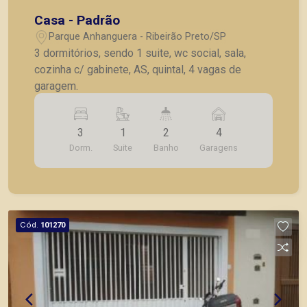
Casa - Padrão
Parque Anhanguera - Ribeirão Preto/SP
3 dormitórios, sendo 1 suite, wc social, sala,
cozinha c/ gabinete, AS, quintal, 4 vagas de
garagem.
3
1
2
4
Dorm.
Suite
Banho
Garagens
Cód.
101270