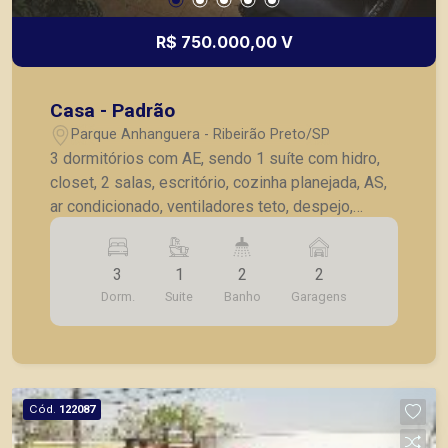
R$ 750.000,00 V
Casa - Padrão
Parque Anhanguera - Ribeirão Preto/SP
3 dormitórios com AE, sendo 1 suíte com hidro,
closet, 2 salas, escritório, cozinha planejada, AS,
ar condicionado, ventiladores teto, despejo,
jardim de inverno, cerca elétrica, portão
eletrônico, 2 vagas cobertas garagem.
3
1
2
2
Dorm.
Suite
Banho
Garagens
Cód.
122087