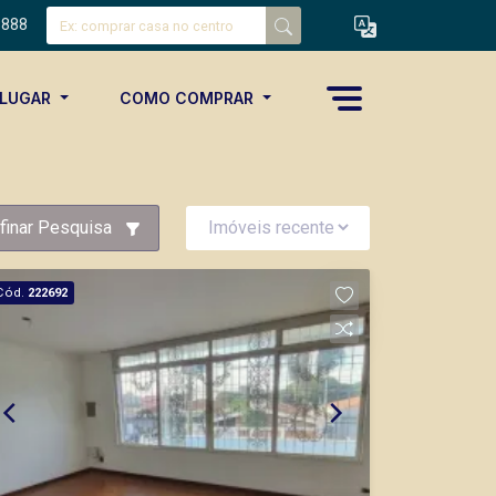
8888
ALUGAR
COMO COMPRAR
finar Pesquisa
Cód.
222692