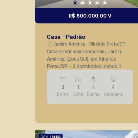
R$ 800.000,00 V
Casa - Padrão
Jardim América - Ribeirão Preto/SP
Casa residencial/comercial, Jardim
América, (Zona Sul), em Ribeirão
Preto/SP: - 3 dormitórios, sendo 1
suíte com armários; - Banheiro social; -
Lavabo; - Sala para 2 ambientes; -
3
1
4
4
Cozinha com armários; - Lavanderia; -
Dorm.
Suite
Banho
Garagens
Edícula; - Quintal e jardim; - 4 vagas de
garagem. A Piramid tem como objetivo
atender seus clientes com agilidade e
segurança, em locação, vendas de
imóveis prontos, usados ou mesmo
nos principais lançamentos da cidade
Cód.
181433