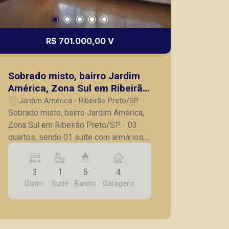
R$ 701.000,00 V
Sobrado misto, bairro Jardim
América, Zona Sul em Ribeirão
Preto/SP.
Jardim América - Ribeirão Preto/SP
Sobrado misto, bairro Jardim América,
Zona Sul em Ribeirão Preto/SP. - 03
quartos, sendo 01 suíte com armários; -
Lavabo; - Sala para 02 ambientes; -
Cozinha com armários; - Despensa; -
3
1
5
4
Jardim de Inverno; - Dependência e
Dorm.
Suite
Banho
Garagens
banheiro de serviço; - Quintal; - 04
vagas de garagem. A Piramid tem como
objetivo atender seus clientes com
agilidade e segurança, em locação,