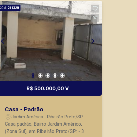
vendas de imóveis prontos, usados ou
Cód.
211328
mesmo nos principais lançamentos da
cidade de Ribeirão Preto.
R$ 500.000,00 V
Casa - Padrão
Jardim América - Ribeirão Preto/SP
Casa padrão, Bairro Jardim Américo,
(Zona Sul), em Ribeirão Preto/SP: - 3