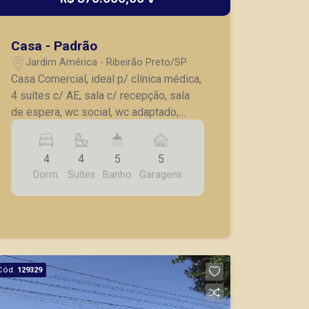
Casa - Padrão
Jardim América - Ribeirão Preto/SP
Casa Comercial, ideal p/ clínica médica,
4 suítes c/ AE, sala c/ recepção, sala
de espera, wc social, wc adaptado,
cozinha planejada, quarto c/ wc externo,
churrasqueira c/ wc, quintal, 5 vagas de
4
4
5
5
estacionamento.
Dorm.
Suítes
Banho
Garagens
Cód.
129329