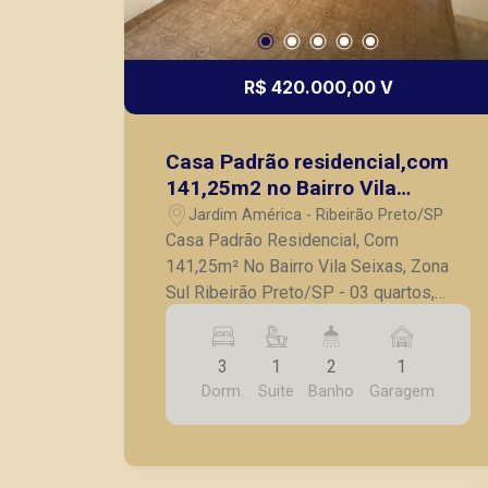
R$ 420.000,00 V
Casa Padrão residencial,com
141,25m2 no Bairro Vila
Seixas, Zona Sul Ribeirão
Jardim América - Ribeirão Preto/SP
Preto/SP
Casa Padrão Residencial, Com
141,25m² No Bairro Vila Seixas, Zona
Sul Ribeirão Preto/SP - 03 quartos,
sendo 01 suítes; - Banheiro social; -
Sala ampla; - Cozinha; - Área de serviço;
3
1
2
1
- 01 vaga de garagem; A Piramid tem
Dorm.
Suite
Banho
Garagem
como objetivo atender seus clientes
com agilidade e segurança, em locação,
vendas de imóveis prontos, usados ou
mesmo nos principais lançamentos da