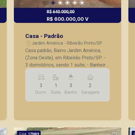
R$ 640.000,00
R$ 600.000,00 V
Casa - Padrão
Jardim América - Ribeirão Preto/SP
Casa padrão, Bairro Jardim América,
(Zona Oeste), em Ribeirão Preto/SP: -
3 dormitórios, sendo 1 suíte; - Banheiro
social; - Lavabo; - Sala ampla para 2
ambientes; - Cozinha; - Lavanderia; -
3
1
3
2
Despensa; - Quintal; - 2 vagas de
Dorm.
Suite
Banho
Garagens
garagem. A Piramid tem como objetivo
atender seus clientes com agilidade e
segurança, em locação, vendas de
imóveis prontos, usados ou mesmo
nos principais lançamentos da cidade
de Ribeirão Preto.
Cód.
179459