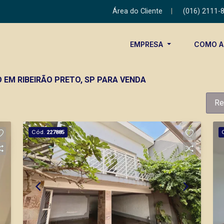
Área do Cliente
|
(016) 2111-
EMPRESA
COMO 
 EM RIBEIRÃO PRETO, SP PARA VENDA
Re
Cód.
227885