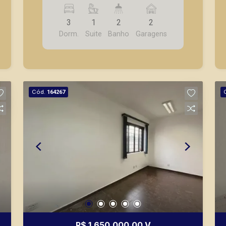
adaptado para PNE, cozinha c/ armário,
despensa, quintal, rampa de acesso,
3
1
2
2
AS, 2 vagas de garagem recuadas.
Dorm.
Suite
Banho
Garagens
Cód.
164267
R$ 1.650.000,00 V