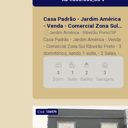
Casa Padrão - Jardim América
- Venda - Comercial Zona Sul
Ribeirão Preto
Jardim América - Ribeirão Preto/SP
Casa Padrão - Jardim América - Venda
- Comercial Zona Sul Ribeirão Preto - 3
dormitórios, sendo 1 suíte, - 2 Salas, -
Banheiro social, - Cozinha, -
Ventiladores de teto, - Armários, - Area
3
1
2
3
de serviço, - Quintal nos fundos, -
Dorm.
Suite
Banho
Garagens
Frente com jardim e fachada com vidro,
- 3 vagas de garagem. Também temos
imóveis no Jardim Olhos d´Água,
Bonfim Paulista, casas e apartamentos
próximos a mercados, farmácias,
Cód.
136979
escolas, além de pontos comerciais
localizados na Zona Sul.