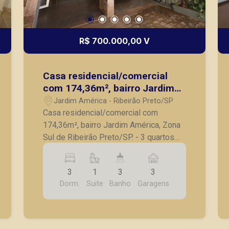
R$ 700.000,00 V
Casa residencial/comercial
com 174,36m², bairro Jardim
América, Zona Sul de Ribeirão
Jardim América - Ribeirão Preto/SP
Preto/SP.
Casa residencial/comercial com
174,36m², bairro Jardim América, Zona
Sul de Ribeirão Preto/SP. - 3 quartos
com armários embutidos, sendo 1
suíte; - Banheiro social; - Sala ampla; -
3
1
3
3
Sala de jantar; - Cozinha com armários
Dorm.
Suite
Banho
Garagens
planejados; - Lavanderia; - Quarto de
serviço; - Banheiro de serviço; -
Paisagismo; - 3 vagas de garagem.
Imóvel ideal para comercial, próximo