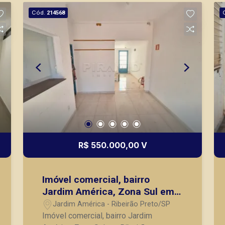
das Av 9 de Julho, Av. Antônio
Cód.
214568
Diederichsen , Av Portugal e Av
Maurilio Biagi. A Piramid tem como
objetivo atender seus clientes com
agilidade e segurança, em locação,
vendas de imóveis prontos, usados ou
mesmo nos principais lançamentos da
cidade de Ribeirão Preto.
R$ 550.000,00 V
Imóvel comercial, bairro
Jardim América, Zona Sul em
Ribeirão Preto/SP;
Jardim América - Ribeirão Preto/SP
Imóvel comercial, bairro Jardim