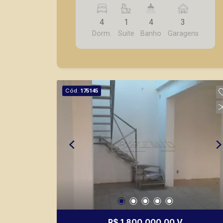
piscina, 3 vagas de garagem, em
excelente localização, imóvel comercial
4
1
4
3
ou residencial.
Dorm.
Suite
Banho
Garagens
Cód.
175145
R$ 1.800.000,00 V