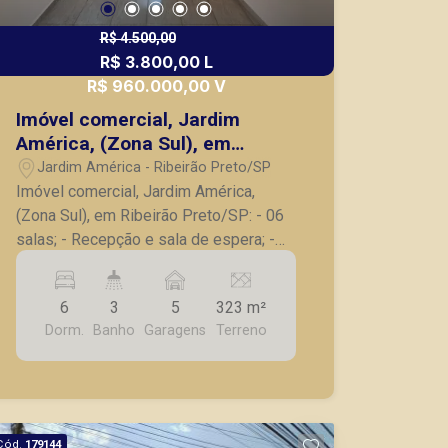
R$ 4.500,00
R$ 3.800,00 L
R$ 960.000,00 V
Imóvel comercial, Jardim
América, (Zona Sul), em
Ribeirão Preto/SP:
Jardim América - Ribeirão Preto/SP
Imóvel comercial, Jardim América,
(Zona Sul), em Ribeirão Preto/SP: - 06
salas; - Recepção e sala de espera; -
03 banheiros; - 02 salas com entrada
privativa; - Cozinha; - 05 vagas de
6
3
5
323 m²
garagem recuadas. A Piramid tem como
Dorm.
Banho
Garagens
Terreno
objetivo atender seus clientes com
agilidade e segurança, em locação,
vendas de imóveis prontos, usados ou
mesmo nos principais lançamentos da
cidade de Ribeirão Preto.
Cód.
179144