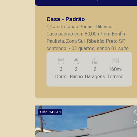
Casa - Padrão
Jardim João Pontin - Ribeirão
Preto/SP
Casa padrão com 80,00m² em Bonfim
Paulista, Zona Sul, Ribeirão Preto SP,
contendo: - 03 quartos, sendo 01 suíte;
- sala para 2 ambientes; - banheiro
social; - cozinha; - lavanderia - quintal -
3
2
2
160m²
varanda - 02 vagas garagem com
Dorm.
Banho
Garagens
Terreno
portão eletrônico. Seja para vender,
alugar ou adquirir seu imóvel entre em
contato com a Piramid Imóveis, a sua
imobiliária em Ribeirão Preto.
Cód.
231518