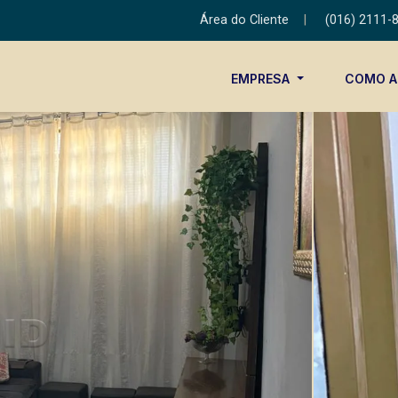
Área do Cliente
|
(016) 2111-
EMPRESA
COMO 