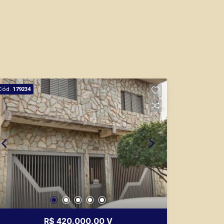
Fabiana Gonçalves
CRECI 293.460 - Venda
(16) 99799-9323
Cód.
179234
Corretor(a) Online
CORRETOR DE PLANTÃO
Bráulio Alvarez
R$ 420.000,00 V
CRECI 234.175 - Venda