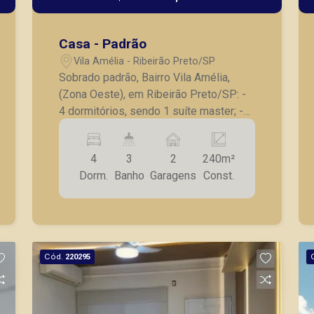
Casa - Padrão
Vila Amélia - Ribeirão Preto/SP
Sobrado padrão, Bairro Vila Amélia,
(Zona Oeste), em Ribeirão Preto/SP: -
4 dormitórios, sendo 1 suíte master; -
Lavabo; - Sala para 2 ambientes; -
Cozinha com gabinete; - Lavanderia; -
4
3
2
240m²
Despensa; - Varanda; - 2 vagas de
Dorm.
Banho
Garagens
Const.
garagem. A Piramid tem como objetivo
atender seus clientes com agilidade e
segurança, em locação, vendas de
imóveis prontos, usados ou mesmo
nos principais lançamentos da cidade
Cód.
220295
de Ribeirão Preto.