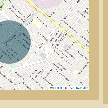
Leaflet
|
©
OpenStreetMap