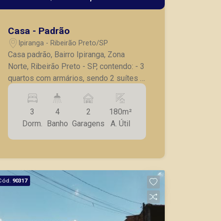
(16) 99327-7979
Casa - Padrão
Corretor(a) Online
Ipiranga - Ribeirão Preto/SP
Casa padrão, Bairro Ipiranga, Zona
CORRETOR DE PLANTÃO
Norte, Ribeirão Preto - SP, contendo: - 3
quartos com armários, sendo 2 suítes -
Banheiro social - Mobiliado - Sala para
2 ambientes - Cozinha planejada -
3
4
2
180m²
Lavanderia - Banheiro de serviço -
Dorm.
Banho
Garagens
A. Útil
Quarto de despejo - 2 vagas de
garagem.
Lucelia Mariotti
CRECI 146320 - Venda
(16) 99222-2915
Cód.
90317
CORRETOR DE PLANTÃO