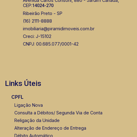
Avenida Carlos Consoni, 880 - Jardim Canadá,
CEP:
14024-270
Ribeirão Preto - SP
(16) 2111-8888
imobiliaria@piramidimoveis.com.br
Creci: J-15102
CNPJ: 00.685.077/0001-42
Links Úteis
CPFL
Ligação Nova
Consulta a Débitos/ Segunda Via de Conta
Religação da Unidade
Alteração de Endereço de Entrega
Débito Automático