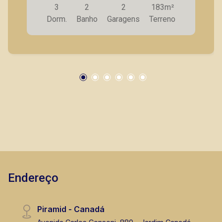
3
2
2
183m²
americano e armários planejados; - Área de
Dorm.
Banho
Garagens
Terreno
serviço; - Quarto de despejo; - Corredor lateral; -
Quintal; - 2 vagas de garagem. A Piramid tem
como objetivo atender seus clientes com
agilidade e segurança, em locação, vendas de
imóveis prontos, usados ou mesmo nos
principais lançamentos da cidade de Ribeirão
Preto.
Endereço
Piramid - Canadá