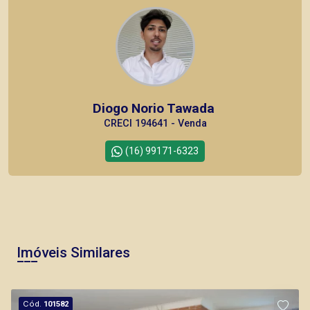
Diogo Norio Tawada
CRECI 194641 - Venda
(16) 99171-6323
Imóveis Similares
Cód.
101582