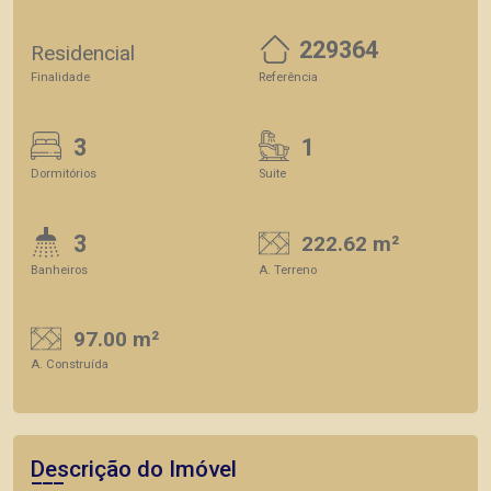
229364
Residencial
Finalidade
Referência
3
1
Dormitórios
Suite
3
222.62 m²
Banheiros
A. Terreno
97.00 m²
A. Construída
Descrição do Imóvel