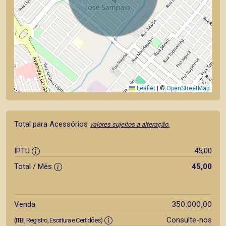
Leaflet
|
©
OpenStreetMap
Total para Acessórios
valores sujeitos a alteração.
IPTU
45,00
Total / Mês
45,00
350.000,00
Venda
Consulte-nos
(ITBI, Registro, Escritura e Certidões)