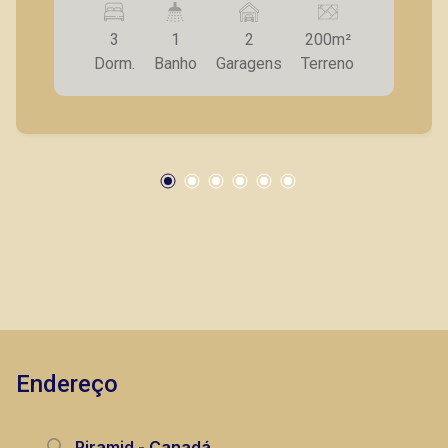
- Área de serviço; - 2 vagas de garagem. A
3
1
2
200m²
Piramid tem como objetivo atender seus
Dorm.
Banho
Garagens
Terreno
clientes com agilidade e segurança, em locação,
vendas de imóveis prontos, usados ou mesmo
nos principais lançamentos da cidade de
Ribeirão Preto.
Endereço
Piramid - Canadá