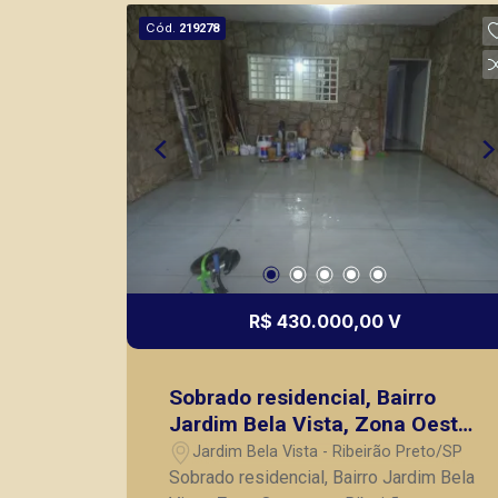
mesmo nos principais lançamentos da
Cód.
219278
cidade de Ribeirão Preto.
R$ 430.000,00 V
Sobrado residencial, Bairro
Jardim Bela Vista, Zona Oeste,
em Ribeirão Preto/SP;
Jardim Bela Vista - Ribeirão Preto/SP
Sobrado residencial, Bairro Jardim Bela