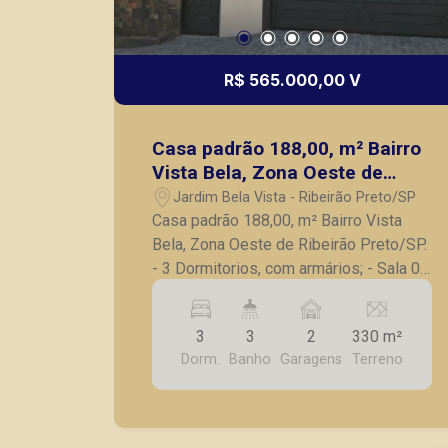
R$ 565.000,00 V
Casa padrão 188,00, m² Bairro
Vista Bela, Zona Oeste de
Ribeirão Preto/SP.
Jardim Bela Vista - Ribeirão Preto/SP
Casa padrão 188,00, m² Bairro Vista
Bela, Zona Oeste de Ribeirão Preto/SP.
- 3 Dormitorios, com armários; - Sala 02
ambientes; - 3 Banheiros; - Cozinha rica
em armários; - Área de serviço; - Área
3
3
2
330 m²
gourmet, com churrasqueira; - 2 Vagas
Dorm.
Banho
Garagens
Terreno
de garagem; A Piramid tem como
objetivo atender seus clientes com
agilidade e segurança, em locação,
vendas de imóveis prontos, usados ou