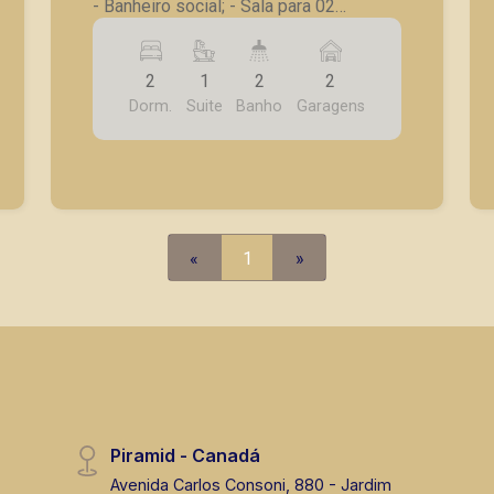
- Banheiro social; - Sala para 02
ambientes; - Cozinha; - Área de serviço;
- Quintal amplo; - 02 vagas de garagem;
2
1
2
2
- Frente com um salão comercial
Dorm.
Suite
Banho
Garagens
pequeno. Seja para vender, alugar ou
adquirir seu imóvel entre em contato
com a Piramid Imóveis, a sua
imobiliária em Ribeirão Preto.
«
1
»
Piramid - Canadá
Avenida Carlos Consoni, 880 - Jardim