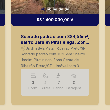
R$ 1.400.000,00 V
Sobrado padrão com 384,56m²,
bairro Jardim Piratininga, Zona
Oeste de Ribeirão Preto/SP.
Jardim Bela Vista - Ribeirão Preto/SP
Sobrado padrão com 384,56m², bairro
Jardim Piratininga, Zona Oeste de
Ribeirão Preto/SP. - Imóvel com 3
terrenos; - Barracão com 90m²; - 3
quartos com armários, sendo 2 suítes; -
3
2
7
3
Banheiro social; - Sala no piso superior;
Dorm.
Suítes
Banho
Garagens
- Sala para 3 ambientes; - Lavabo; -
Cozinha com armários; - Lavanderia; -
Varanda gourmet com churrasqueira; -
Piscina grande; - Banheiro de apoio; -