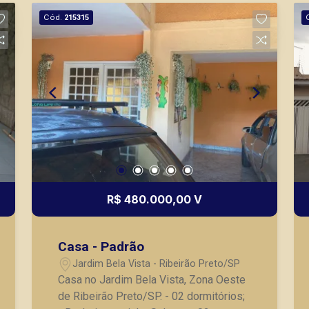
Lago com peixes; - Pés de frutas; -
Cód.
215315
Varias vagas de garagem. A Piramid
tem como objetivo atender seus
clientes com agilidade e segurança, em
locação, vendas de imóveis prontos,
usados ou mesmo nos principais
lançamentos da cidade de Ribeirão
Preto.
R$ 480.000,00 V
Casa - Padrão
Jardim Bela Vista - Ribeirão Preto/SP
Casa no Jardim Bela Vista, Zona Oeste
de Ribeirão Preto/SP. - 02 dormitórios;