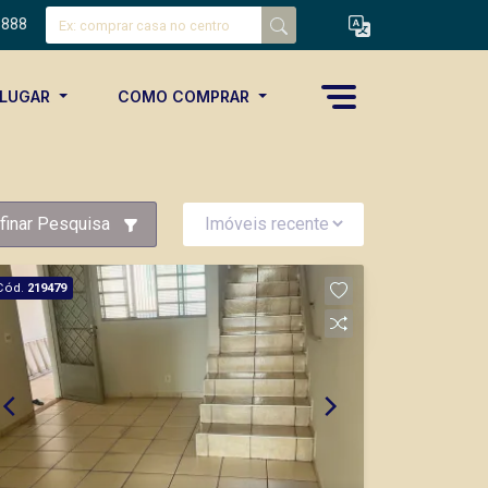
8888
ALUGAR
COMO COMPRAR
finar Pesquisa
Cód.
219479