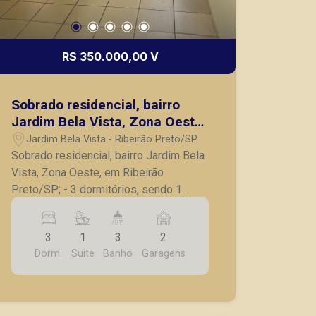
R$ 350.000,00 V
Sobrado residencial, bairro
Jardim Bela Vista, Zona Oeste,
em Ribeirão Preto/SP;
Jardim Bela Vista - Ribeirão Preto/SP
Sobrado residencial, bairro Jardim Bela
Vista, Zona Oeste, em Ribeirão
Preto/SP; - 3 dormitórios, sendo 1
suíte; - Banheiro social; - Sala; - Cozinha
com gabinete; - Lavanderia; - Varanda; -
3
1
3
2
Banheiro de serviço; - Quintal; - 2 vagas
Dorm.
Suite
Banho
Garagens
de garagem. A Piramid tem como
objetivo atender seus clientes com
agilidade e segurança, em locação,
vendas de imóveis prontos, usados ou