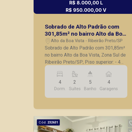
R$ 8.000,00 L
R$ 950.000,00 V
Sobrado de Alto Padrão com
301,85m² no bairro Alto da Boa
Vista, Zona Sul de Ribeirão
Alto da Boa Vista - Ribeirão Preto/SP
Preto/SP;
Sobrado de Alto Padrão com 301,85m²
no bairro Alto da Boa Vista, Zona Sul de
Ribeirão Preto/SP; Piso superior: - 4
dormitórios com armários, sendo 2
suítes, 1 suíte com closet e banheira; -
4
2
5
4
Banheiro social com box e gabinete; -
Dorm.
Suítes
Banho
Garagens
Roupeiro no corredor; Térreo: - Sala
para 2 ambientes - Lavabo - Sala de TV
com sofá americano; - Banheiro social
com gabinete; - Cozinha com armários
planejados; - Corredor lateral; - Quintal; -
Cód.
232631
Área de serviço com armários; -