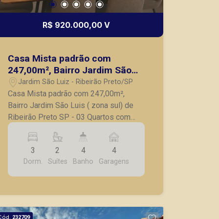
R$ 920.000,00 V
Casa Mista padrão com
247,00m², Bairro Jardim São
Luis ( zona sul) de Ribeirão
Jardim São Luiz - Ribeirão Preto/SP
Preto SP
Casa Mista padrão com 247,00m²,
Bairro Jardim São Luis ( zona sul) de
Ribeirão Preto SP - 03 Quartos com
armários; sendo 01 suíte; - Banheiro
social; - Sala ampla; - Cozinha com
3
2
4
4
armários, - Jardim de inverno, - quintal
Dorm.
Suítes
Banho
Garagens
grande, - Completa em armários; - 04
vagas de garagem. A Piramid tem como
objetivo atender seus clientes com
agilidade e segurança, em locação,
vendas de imóveis prontos, usados ou
Cód.
232709