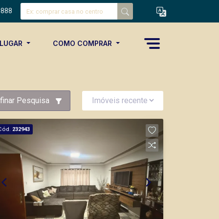
8888
ALUGAR
COMO COMPRAR
finar Pesquisa
Cód.
232943