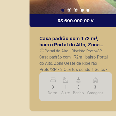
R$ 600.000,00 V
Casa padrão com 172 m²,
bairro Portal do Alto, Zona
Oeste de Ribeirão Preto/SP.
Portal do Alto - Ribeirão Preto/SP
Casa padrão com 172m², bairro Portal
do Alto, Zona Oeste de Ribeirão
Preto/SP. - 3 Quartos sendo 1 Suíte; - 3
Banheiros; - Sala ampla; - Cozinha; -
Garagem para 3 carros; - Quintal com
3
1
3
3
pergolado, grama sintética ; - Piscina
Dorm.
Suite
Banho
Garagens
Aquecida; - Área de churrasco ; - Ar
condicionado ; -Ventilador ; - Armários
embutido ; A Piramid tem como objetivo
atender seus clientes com agilidade e