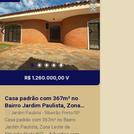
mesmo nos principais lançamentos da
cidade de Ribeirão Preto.
R$ 1.260.000,00 V
Casa padrão com 367m² no
Bairro Jardim Paulista, Zona
Leste de Ribeirão Preto/SP:
Jardim Paulista - Ribeirão Preto/SP
Casa padrão com 367m² no Bairro
Jardim Paulista, Zona Leste de