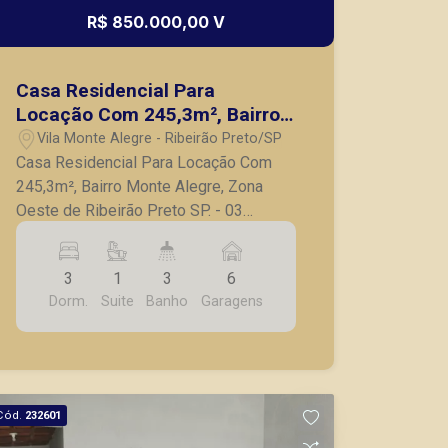
R$ 850.000,00 V
Casa Residencial Para
Locação Com 245,3m², Bairro
Monte Alegre, Zona Oeste de
Vila Monte Alegre - Ribeirão Preto/SP
Ribeirão Preto SP.
Casa Residencial Para Locação Com
245,3m², Bairro Monte Alegre, Zona
Oeste de Ribeirão Preto SP. - 03
dormitórios, sendo 01 suíte; - Casa
climatizada; - Sala para 02 ambientes; -
3
1
3
6
Escritório; - Cozinha com armários; -
Dorm.
Suite
Banho
Garagens
Área de serviço; - Área gourmet com
churrasqueira; - Quintal amplo; -
Paisagismo; - Corredor lateral; - 06
vagas de garagem; - Ótima localização,
próxima à USP. A Piramid tem como
Cód.
232601
objetivo atender seus clientes com