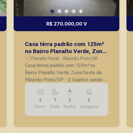
R$ 270.000,00 V
Casa térra padrão com 125m²
no Bairro Planalto Verde, Zona
Oeste de Ribeirão Preto/SP:
Planalto Verde - Ribeirão Preto/SP
Casa térrea padrão com 125m² no
Bairro Planalto Verde, Zona Oeste de
Ribeirão Preto/SP: - 2 Quartos sendo 1
suíte; - Banheiro social; - Sala para 2
ambientes; - Cozinha com armários; -
2
1
2
2
Lavanderia; - Corredor lateral; -
Dorm.
Suite
Banho
Garagens
Pequeno quintal no fundo; - 2 Vagas de
garagem. A Piramid tem como objetivo
atender seus clientes com agilidade e
segurança, em locação, vendas de