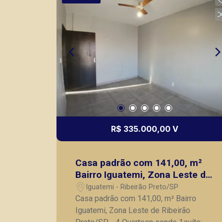
03 carros. A Piramid tem como objetivo
atender seus clientes com agilidade e
segurança, em locação, vendas de
imóveis prontos, usados ou mesmo
nos principais lançamentos da cidade
de Ribeirão Preto.
R$ 335.000,00 V
Casa padrão com 141,00, m²
Bairro Iguatemi, Zona Leste de
Ribeirão Preto/SP.
Iguatemi - Ribeirão Preto/SP
Casa padrão com 141,00, m² Bairro
Iguatemi, Zona Leste de Ribeirão