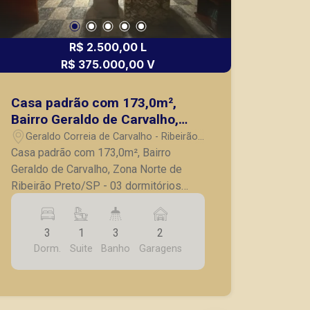
R$ 2.500,00 L
R$ 375.000,00 V
Casa padrão com 173,0m²,
Bairro Geraldo de Carvalho,
Zona Norte de Ribeirão
Geraldo Correia de Carvalho - Ribeirão
Preto/SP
Preto/SP
Casa padrão com 173,0m², Bairro
Geraldo de Carvalho, Zona Norte de
Ribeirão Preto/SP - 03 dormitórios
com armários, sendo 01 suíte com ar-
condicionado; - Sala ampla para 02
3
1
3
2
ambientes com ar-condicionado; -
Dorm.
Suite
Banho
Garagens
Copa; - Cozinha planejada; - Banheiro
social; - Área de serviço; - Área
gourmet com churrasqueira; - Edícula
nos fundos com 01 dormitório, sala,