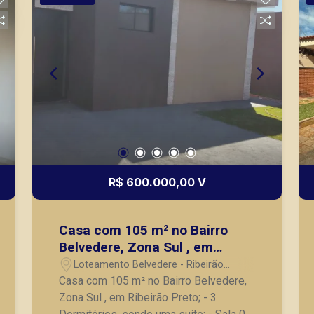
nos principais lançamentos da cidade
de Ribeirão Preto.
R$ 600.000,00 V
Casa com 105 m² no Bairro
Belvedere, Zona Sul , em
Ribeirão Preto;
Loteamento Belvedere - Ribeirão
Preto/SP
Casa com 105 m² no Bairro Belvedere,
Zona Sul , em Ribeirão Preto; - 3