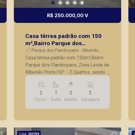
R$ 250.000,00 V
Casa térrea padrão com 150
m²,Bairro Parque dos
Flamboyans, Zona Leste de
Parque dos Flamboyans - Ribeirão
Ribeirão Preto/SP:
Preto/SP
Casa térrea padrão com 150m²,Bairro
Parque dos Flamboyans, Zona Leste de
Ribeirão Preto/SP: - 2 Quartos, sendo 1
suite; - Banheiro social completo; - Sala
para 2 ambientes; - Cozinha com
2
1
2
2
armários planejados; - Lavanderia; -
Dorm.
Suite
Banho
Garagens
Corredor lateral; - 2 Vagas de garagem.
A Piramid tem como objetivo atender
seus clientes com agilidade e
segurança, em locação, vendas de
imóveis prontos, usados ou mesmo
Cód.
232739