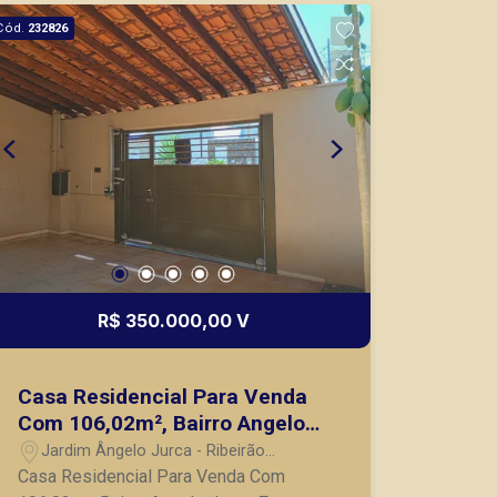
cozinha e banheiro; - Portão eletrônico;
Cód.
232826
- 02 vagas de garagem. A Piramid tem
como objetivo atender seus clientes
com agilidade e segurança, em locação,
vendas de imóveis prontos, usados ou
mesmo nos principais lançamentos da
cidade de Ribeirão Preto.
R$ 350.000,00 V
Casa Residencial Para Venda
Com 106,02m², Bairro Angelo
Jurca, Zona Leste de Ribeirão
Jardim Ângelo Jurca - Ribeirão
Preto SP
Preto/SP
Casa Residencial Para Venda Com