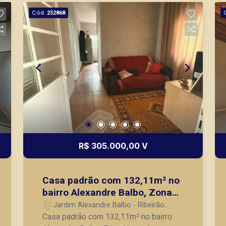
imóveis prontos, usados ou mesmo
Cód.
232868
nos principais lançamentos da cidade
de Ribeirão Preto.
R$ 305.000,00 V
Casa padrão com 132,11m² no
bairro Alexandre Balbo, Zona
Norte de Ribeirão Preto/SP;
Jardim Alexandre Balbo - Ribeirão
Preto/SP
Casa padrão com 132,11m² no bairro