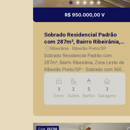
R$ 950.000,00 V
Sobrado Residencial Padrão
com 287m², Bairro Ribeirânia,
Zona Leste de Ribeirão
Ribeirânia - Ribeirão Preto/SP
Preto/SP
Sobrado Residencial Padrão com
287m², Bairro Ribeirânia, Zona Leste de
Ribeirão Preto/SP - Sobrado com 360
m² de terreno e 287 m² de área
construída; - 03 quartos, sendo 02
3
2
5
3
suítes (01 suite tem closet); -
Dorm.
Suítes
Banho
Garagens
Escritório; - Sala para 02 ambientes; -
05 banheiros; - Cozinha; - Despensa; -
Corredor lateral; - Área de serviço; -
Área gourmet com churrasqueira; -
Piscina; - Paisagismo; - Garagem para
Cód.
232742