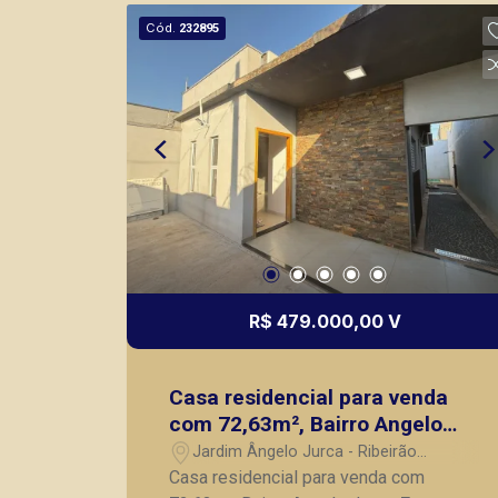
segurança, em locação, vendas de
Cód.
232895
imóveis prontos, usados ou mesmo
nos principais lançamentos da cidade
de Ribeirão Preto.
R$ 479.000,00 V
Casa residencial para venda
com 72,63m², Bairro Angelo
Jurca, Zona Leste de Ribeirão
Jardim Ângelo Jurca - Ribeirão
Preto SP.
Preto/SP
Casa residencial para venda com