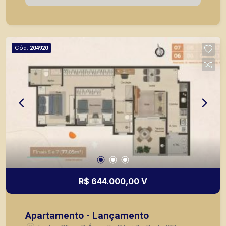
1º andar; * Opções de 2 vagas para várias
unidades ou opção de comprar vaga extra. A
Piramid tem como objetivo atender seus clientes
com agilidade e segurança, em locação, vendas
Cód.
204920
de imóveis prontos, usados ou mesmo nos
principais lançamentos da cidade de Ribeirão
Preto.
R$ 644.000,00 V
Apartamento - Lançamento