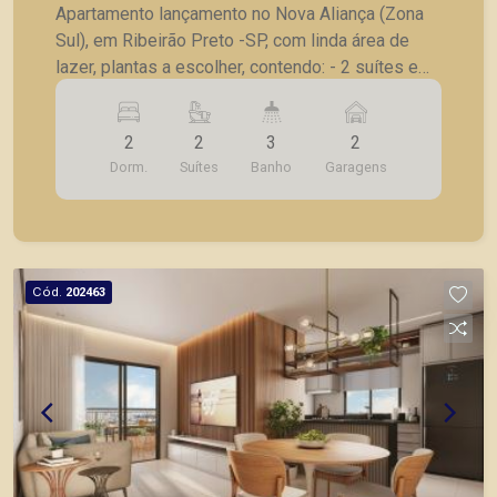
Apartamento lançamento no Nova Aliança (Zona
Sul), em Ribeirão Preto -SP, com linda área de
lazer, plantas a escolher, contendo: - 2 suítes e
lavabo; - Sala 02 ambientes; - Cozinha; -
Lavanderia; - Varanda gourmet; - Laje técnica; -2
2
2
3
2
vagas de garagem . * Entrega prevista para
Dorm.
Suítes
Banho
Garagens
Dezembro de 2025 * Consultar valores
atualizados e unidades disponíveis.
Cód.
202463