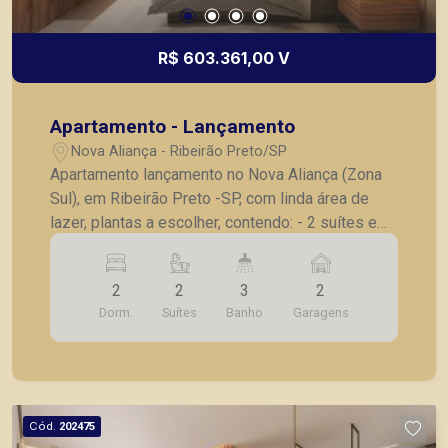
R$ 603.361,00 V
Apartamento - Lançamento
Nova Aliança - Ribeirão Preto/SP
Apartamento lançamento no Nova Aliança (Zona
Sul), em Ribeirão Preto -SP, com linda área de
lazer, plantas a escolher, contendo: - 2 suítes e
lavabo; - Sala 02 ambientes; - Cozinha; -
Lavanderia; - Varanda gourmet; - Laje técnica; -2
2
2
3
2
vagas de garagem . * Entrega prevista para
Dorm.
Suítes
Banho
Garagens
Dezembro de 2025 * Consultar valores
atualizados e unidades disponíveis.
Cód.
202475