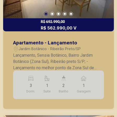
R$ 692.990,00
R$ 562.990,00 V
Apartamento - Lançamento
Jardim Botânico - Ribeirão Preto/SP
Lançamento, Sensia Botânico, Bairro Jardim
Botânico (Zona Sul), Ribeirão preto S/P; -
Lançamento no melhor ponto da Zona Sul de
Ribeirão Preto; - Próximo ao parque Raya; -
Apartamentos com 77m² com diversas opções
3
1
2
1
de tipologia; - 3 Quartos, sendo 1 suíte; -
Dorm.
Suite
Banho
Garagem
Acabamentos diferenciados; - Alto padrão
construtivo; - Área de lazer completa: - Piscina
com deck molhado; - Piscina adulto e infantil; -
Academia coberta; - Sauna; - Vestiário; - Espaço