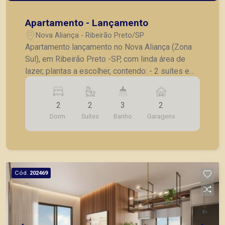
Apartamento - Lançamento
Nova Aliança - Ribeirão Preto/SP
Apartamento lançamento no Nova Aliança (Zona
Sul), em Ribeirão Preto -SP, com linda área de
lazer, plantas a escolher, contendo: - 2 suítes e
lavabo; - Sala 02 ambientes; - Cozinha; -
Lavanderia; - Varanda gourmet; - Laje técnica; -2
2
2
3
2
vagas de garagem . * Entrega prevista para
Dorm.
Suítes
Banho
Garagens
Dezembro de 2025 * Consultar valores
atualizados e unidades disponíveis.
Cód.
202469