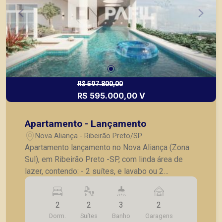
R$ 597.800,00
R$ 595.000,00 V
Apartamento - Lançamento
Nova Aliança - Ribeirão Preto/SP
Apartamento lançamento no Nova Aliança (Zona
Sul), em Ribeirão Preto -SP, com linda área de
lazer, contendo: - 2 suítes, e lavabo ou 2
dormitórios, sendo 1 suíte com lavabo; - Sala 02
ambientes; - Cozinha; - Lavanderia; - Varanda; -
2
2
3
2
Laje técnica; - 1 vaga de garagem . - Fotos do
Dorm.
Suítes
Banho
Garagens
decorado. * Entrega prevista para Outubro de