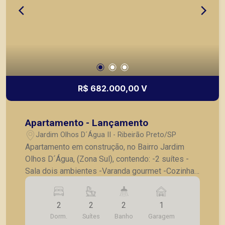
R$ 682.000,00 V
Apartamento - Lançamento
Jardim Olhos D´Água II - Ribeirão Preto/SP
Apartamento em construção, no Bairro Jardim
Olhos D´Água, (Zona Sul), contendo: -2 suítes -
Sala dois ambientes -Varanda gourmet -Cozinha -
Lavanderia -1 vaga de garagem -6 opções de
plantas -Previsão de entrega 02/2026. *
2
2
2
1
Consulte tabela atualizada e unidades
Dorm.
Suítes
Banho
Garagem
disponíveis; * Valores a partir de 485 mil para o