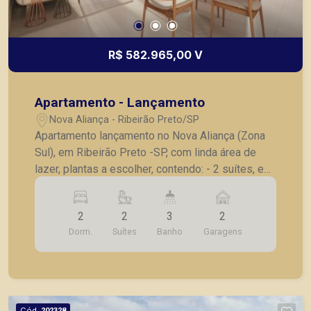
R$ 582.965,00 V
Apartamento - Lançamento
Nova Aliança - Ribeirão Preto/SP
Apartamento lançamento no Nova Aliança (Zona
Sul), em Ribeirão Preto -SP, com linda área de
lazer, plantas a escolher, contendo: - 2 suítes, e
lavabo; - Sala 02 ambientes; - Cozinha; -
Lavanderia; - Varanda gourmet; - Laje técnica; -2
2
2
3
2
vagas de garagem . * Entrega prevista para
Dorm.
Suítes
Banho
Garagens
Dezembro de 2025 * Consultar valores
atualizados e unidades disponíveis.
Cód.
202328