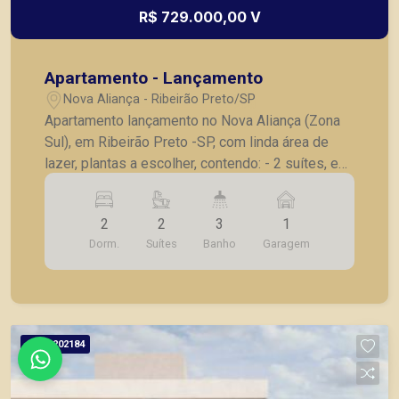
R$ 729.000,00 V
Apartamento - Lançamento
Nova Aliança - Ribeirão Preto/SP
Apartamento lançamento no Nova Aliança (Zona
Sul), em Ribeirão Preto -SP, com linda área de
lazer, plantas a escolher, contendo: - 2 suítes, e
lavabo ou 2 dormitórios, sendo 1 suíte com
lavabo; - Sala 02 ambientes; - Cozinha; -
2
2
3
1
Lavanderia; - Varanda; - Laje técnica; - 1 vaga de
Dorm.
Suítes
Banho
Garagem
garagem . - Fotos do decorado. * Entrega prevista
para Outubro de 2024. * Consultar valores
atualizados e unidades disponíveis.
Cód.
202184