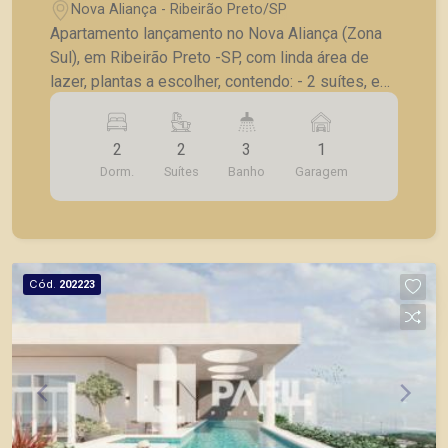
Nova Aliança - Ribeirão Preto/SP
Apartamento lançamento no Nova Aliança (Zona
Sul), em Ribeirão Preto -SP, com linda área de
lazer, plantas a escolher, contendo: - 2 suítes, e
lavabo ou 2 dormitórios, sendo 1 suíte com
lavabo; - Sala 02 ambientes; - Cozinha; -
2
2
3
1
Lavanderia; - Varanda; - Laje técnica; - 1 vaga de
Dorm.
Suítes
Banho
Garagem
garagem . - Fotos do decorado. * Entrega prevista
para Outubro de 2024. * Consultar valores
atualizados e unidades disponíveis.
Cód.
202223