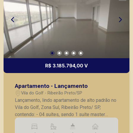
R$ 3.185.794,00 V
Apartamento - Lançamento
Vila do Golf - Ribeirão Preto/SP
Lançamento, lindo apartamento de alto padrão no
Vila do Golf, Zona Sul, Ribeirão Preto/ SP,
contendo: - 04 suítes, sendo 1 suíte master
ampliada, com banho Sr. e Sra.; - Suítes com
acesso a varanda com vista livre; - Hall social/