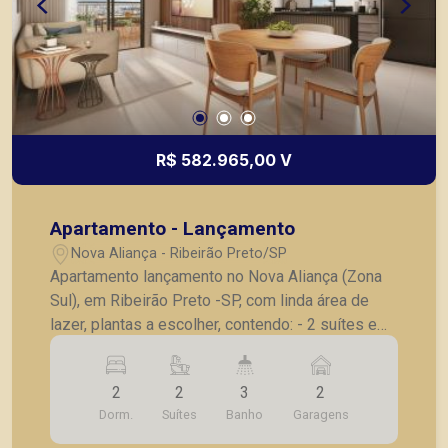
R$ 582.965,00 V
Apartamento - Lançamento
Nova Aliança - Ribeirão Preto/SP
Apartamento lançamento no Nova Aliança (Zona
Sul), em Ribeirão Preto -SP, com linda área de
lazer, plantas a escolher, contendo: - 2 suítes e
lavabo; - Sala 02 ambientes; - Cozinha; -
Lavanderia; - Varanda gourmet; - Laje técnica; -2
2
2
3
2
vagas de garagem . * Entrega prevista para
Dorm.
Suítes
Banho
Garagens
Dezembro de 2025 * Consultar valores
atualizados e unidades disponíveis.