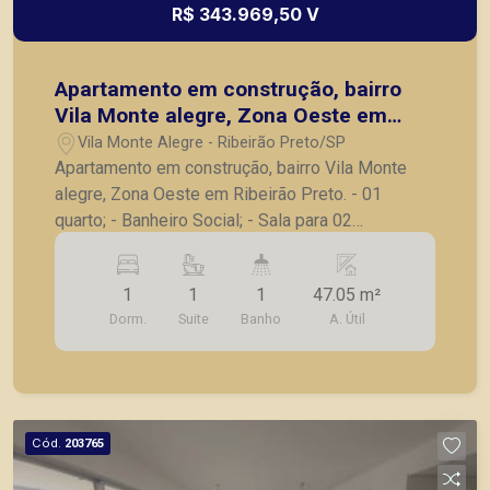
R$ 343.969,50 V
Apartamento em construção, bairro
Vila Monte alegre, Zona Oeste em
Ribeirão Preto.
Vila Monte Alegre - Ribeirão Preto/SP
Apartamento em construção, bairro Vila Monte
alegre, Zona Oeste em Ribeirão Preto. - 01
quarto; - Banheiro Social; - Sala para 02
ambientes; - Cozinha; - Área de Serviço; - Sacada;
- Sem vaga de garagem (Somente o 1º andar, não
1
1
1
47.05 m²
tem vaga de garagem, os demais tem vaga); - 4
Dorm.
Suite
Banho
A. Útil
Tipos de plantas, consulte tabela atualizada e
unidades disponíveis. **Data/Previsão de
Entrega: 30/12/2025.** A Piramid tem como
objetivo atender seus clientes com agilidade e
segurança, em locação, vendas de imóveis
Cód.
203765
prontos, usados ou mesmo nos principais
lançamentos da cidade de Ribeirão Preto.