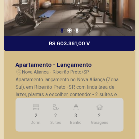
R$ 603.361,00 V
Apartamento - Lançamento
Nova Aliança - Ribeirão Preto/SP
Apartamento lançamento no Nova Aliança (Zona
Sul), em Ribeirão Preto -SP, com linda área de
lazer, plantas a escolher, contendo: - 2 suítes e
lavabo; - Sala 02 ambientes; - Cozinha; -
Lavanderia; - Varanda gourmet; - Laje técnica; -2
2
2
3
2
vagas de garagem . * Entrega prevista para
Dorm.
Suítes
Banho
Garagens
Dezembro de 2025 * Consultar valores
atualizados e unidades disponíveis.