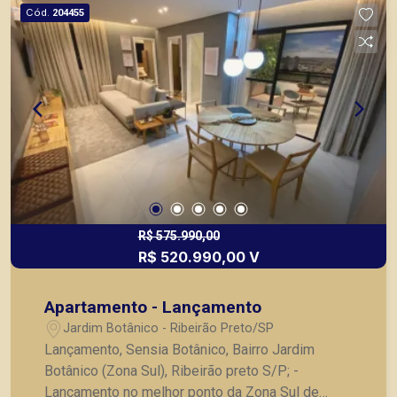
Kids; - Salão de jogos; - Praça; - Playground; -
Cód.
204455
Pet Place; - Quadra recreativa; - Quadra beach
tennis; - Crossfit *** Consulte tabela de valores.
Também temos imóveis no Jardim Canadá, City
Ribeirão, Bosque das Juritis, casas e
apartamentos próximos a mercados, farmácias,
escolas, além de pontos comerciais localizados
na Zona Sul.
R$ 575.990,00
R$ 520.990,00 V
Apartamento - Lançamento
Jardim Botânico - Ribeirão Preto/SP
Lançamento, Sensia Botânico, Bairro Jardim
Botânico (Zona Sul), Ribeirão preto S/P; -
Lançamento no melhor ponto da Zona Sul de