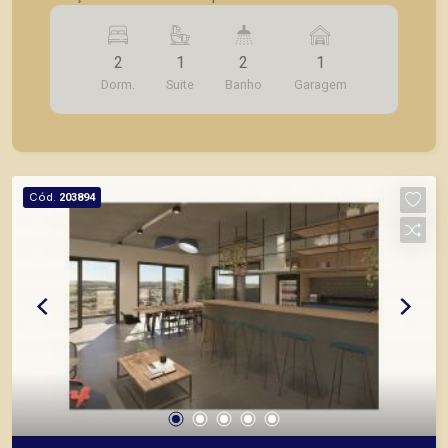
Ribeirão Preto; - Próximo ao parque Raya; -
Apartamentos com 65 m² com diversas opções
2
1
2
1
de tipologia; - Unidades de 2 quartos sendo 1
Dorm.
Suite
Banho
Garagem
suíte; - Acabamentos diferenciados; - Alto padrão
construtivo; - Área de lazer completa: - Piscina
com deck molhado; - Piscina adulto e infantil; -
Academia coberta; - Sauna; - Vestiário; - Espaço
Kids; - Salão de jogos; - Praça; - Playground; -
Cód.
203894
Pet Place; - Quadra recreativa; - Quadra beach
tennis; - Crossfit *** Consulte tabela de valores.
Também temos imóveis no Jardim Canadá, City
Ribeirão Bosque das Juritis, casas e
apartamentos próximos a mercados, farmácias,
escolas, além de pontos comerciais localizados
na Zona Sul.