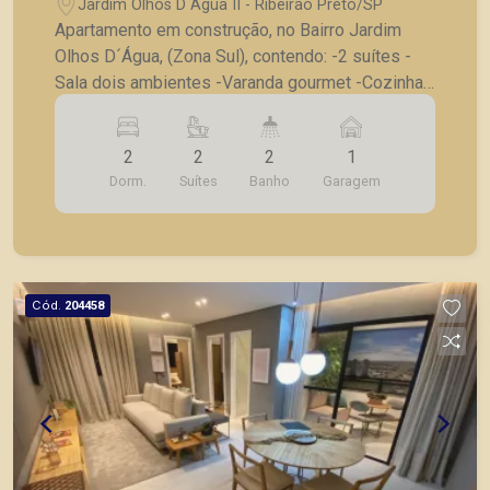
Jardim Olhos D Água II - Ribeirão Preto/SP
Apartamento em construção, no Bairro Jardim
Olhos D´Água, (Zona Sul), contendo: -2 suítes -
Sala dois ambientes -Varanda gourmet -Cozinha -
Lavanderia -1 vaga de garagem -6 opções de
plantas * Consulte tabela atualizada e unidades
2
2
2
1
disponíveis; * Valores a partir de 485 mil para o
Dorm.
Suítes
Banho
Garagem
1º andar; * Opções de 2 vagas para várias
unidades ou opção de comprar vaga extra. A
Piramid tem como objetivo atender seus clientes
com agilidade e segurança, em locação, vendas
de imóveis prontos, usados ou mesmo nos
Cód.
204458
principais lançamentos da cidade de Ribeirão
Preto.