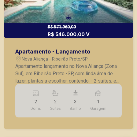
R$ 571.960,00
R$ 546.000,00 V
Apartamento - Lançamento
Nova Aliança - Ribeirão Preto/SP
Apartamento lançamento no Nova Aliança (Zona
Sul), em Ribeirão Preto -SP, com linda área de
lazer, plantas a escolher, contendo: - 2 suítes, e
lavabo ou 2 dormitórios, sendo 1 suíte com
lavabo; - Sala 02 ambientes; - Cozinha; -
2
2
3
1
Lavanderia; - Varanda; - Laje técnica; - 1 vaga de
Dorm.
Suítes
Banho
Garagem
garagem . - Fotos do decorado. * Entrega prevista
para Outubro de 2024. * Consultar valores
atualizados e unidades disponíveis.