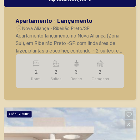
Apartamento - Lançamento
Nova Aliança - Ribeirão Preto/SP
Apartamento lançamento no Nova Aliança (Zona
Sul), em Ribeirão Preto -SP, com linda área de
lazer, plantas a escolher, contendo: - 2 suítes, e
lavabo ou 1 suíte, sala ampliada e lavabo ou 2
dormitórios sendo 1 suíte e lavabo; - Sala 02
2
2
3
2
ambientes; - Cozinha; - Lavanderia; - Varanda; -
Dorm.
Suítes
Banho
Garagens
Laje técnica; - 2 vagas de garagem . - Fotos do
decorado. * Entrega prevista para Outubro de
2024. * Consultar valores atualizados e unidades
disponíveis.
Cód.
202301