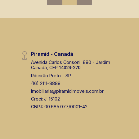
mesmo nos principais lançamentos da
cidade de Ribeirão Preto.
Piramid - Canadá
Avenida Carlos Consoni, 880 - Jardim
Canadá, CEP:
14024-270
Ribeirão Preto - SP
(16) 2111-8888
imobiliaria@piramidimoveis.com.br
Creci: J-15102
CNPJ: 00.685.077/0001-42