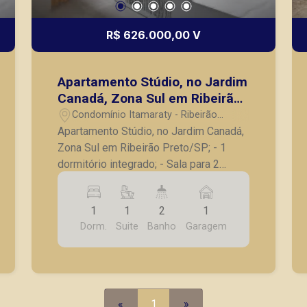
R$ 626.000,00 V
Apartamento Stúdio, no Jardim
Canadá, Zona Sul em Ribeirão
Preto/SP;
Condomínio Itamaraty - Ribeirão
Preto/SP
Apartamento Stúdio, no Jardim Canadá,
Zona Sul em Ribeirão Preto/SP; - 1
dormitório integrado; - Sala para 2
ambientes; - Lavabo; - Varanda; -
Cozinha; - Lavanderia; - 1 vaga de
1
1
2
1
garagem. - Entrega prevista para Julho
Dorm.
Suite
Banho
Garagem
de 2026. - Consulte tabelas atualizadas
e unidades disponíveis. A Piramid tem
como objetivo atender seus clientes
com agilidade e segurança, em locação,
vendas de imóveis prontos, usados ou
«
1
»