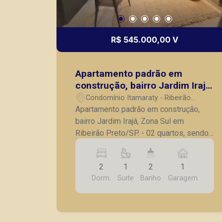
R$ 545.000,00 V
Apartamento padrão em
construção, bairro Jardim Irajá,
Zona Sul em Ribeirão Preto/SP.
Condomínio Itamaraty - Ribeirão
Preto/SP
Apartamento padrão em construção,
bairro Jardim Irajá, Zona Sul em
Ribeirão Preto/SP. - 02 quartos, sendo
01 suíte; - Banheiro social; - Sala para
02 ambientes, com sacada; - Cozinha; -
2
1
2
1
01 vaga de garagem coberta.
Dorm.
Suite
Banho
Garagem
*CONSULTE UNIDADES DISPONÍVEIS
E TABELAS ATUALIZADAS* Prédio
diferenciado, com fino acabamento,
ideal para Airbnb. *Fotos do decorado,