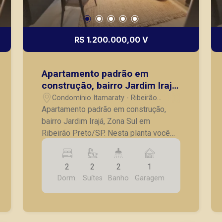
R$ 1.200.000,00 V
Apartamento padrão em
construção, bairro Jardim Irajá,
Zona Sul em Ribeirão Preto/SP.
Condomínio Itamaraty - Ribeirão
Preto/SP
Apartamento padrão em construção,
bairro Jardim Irajá, Zona Sul em
Ribeirão Preto/SP. Nesta planta você
tem a oportunidade transforma-la em
um studio duplo, tendo assim duas
2
2
2
1
rendas. - 02 quartos, sendo 01 suíte; -
Dorm.
Suítes
Banho
Garagem
Banheiro social; - Sala para 02
ambientes, com sacada; - Cozinha; - 01
vaga de garagem coberta. *CONSULTE
UNIDADES DISPONÍVEIS E TABELAS