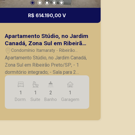
R$ 614.190,00 V
Apartamento Stúdio, no Jardim
Canadá, Zona Sul em Ribeirão
Preto/SP;
Condomínio Itamaraty - Ribeirão
Preto/SP
Apartamento Stúdio, no Jardim Canadá,
Zona Sul em Ribeirão Preto/SP; - 1
dormitório integrado; - Sala para 2
ambientes; - Lavabo; - Varanda; -
Cozinha; - Lavanderia; - 1 vaga de
1
1
2
1
garagem. - Entrega prevista para Julho
Dorm.
Suite
Banho
Garagem
de 2026. - Consulte tabelas atualizadas
e unidades disponíveis. A Piramid tem
como objetivo atender seus clientes
com agilidade e segurança, em locação,
vendas de imóveis prontos, usados ou