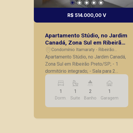
R$ 514.000,00 V
Apartamento Stúdio, no Jardim
Canadá, Zona Sul em Ribeirão
Preto/SP;
Condomínio Itamaraty - Ribeirão
Preto/SP
Apartamento Stúdio, no Jardim Canadá,
Zona Sul em Ribeirão Preto/SP; - 1
dormitório integrado; - Sala para 2
ambientes; - Lavabo; - Varanda; -
Cozinha; - Lavanderia; - 1 vaga de
1
1
2
1
garagem. - Entrega prevista para Julho
Dorm.
Suite
Banho
Garagem
de 2026. - Consulte tabelas atualizadas
e unidades disponíveis. A Piramid tem
como objetivo atender seus clientes
com agilidade e segurança, em locação,
vendas de imóveis prontos, usados ou