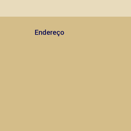
mesmo nos principais lançamentos da
cidade de Ribeirão Preto.
Endereço