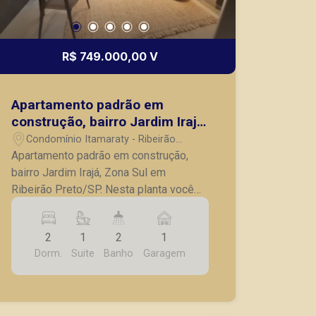
R$ 749.000,00 V
Apartamento padrão em
construção, bairro Jardim Irajá,
Zona Sul em Ribeirão Preto/SP.
Condomínio Itamaraty - Ribeirão
Preto/SP
Apartamento padrão em construção,
bairro Jardim Irajá, Zona Sul em
Ribeirão Preto/SP. Nesta planta você
tem a oportunidade transforma-la em
um studio duplo, tendo assim duas
2
1
2
1
rendas. - 02 quartos, sendo 01 suíte; -
Dorm.
Suite
Banho
Garagem
Banheiro social; - Sala para 02
ambientes, com sacada; - Cozinha; - 01
vaga de garagem coberta. *CONSULTE
UNIDADES DISPONÍVEIS E TABELAS