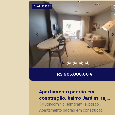
apartamento duplo modular studio*
Cód.
222362
*ENTREGA PREVISTA PARA
AGOSTO/2028* Seja para vender, alugar
ou adquirir seu imóvel entre em contato
com a Piramid Imóveis, a sua
imobiliária em Ribeirão Preto.
R$ 605.000,00 V
Apartamento padrão em
construção, bairro Jardim Irajá,
Zona Sul em Ribeirão Preto/SP.
Condomínio Itamaraty - Ribeirão
Preto/SP
Apartamento padrão em construção,