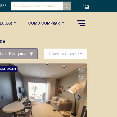
8888
ALUGAR
COMO COMPRAR
NDA
finar Pesquisa
Cód.
222374